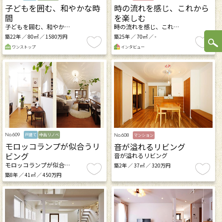
子どもを囲む、和やかな時
時の流れを感じ、これから
間
を楽しむ
子どもを囲む、和やか…
時の流れを感じ、これ…
築22年 ／ 80㎡ ／ 1580万円
築25年 ／ 70㎡ ／ -
ワンストップ
インタビュー
No.609
No.608
戸建て
中古リノベ
マンション
モロッコランプが似合うリ
音が溢れるリビング
ビング
音が溢れるリビング
モロッコランプが似合…
築2年 ／ 37㎡ ／ 320万円
築8年 ／ 41㎡ ／ 450万円