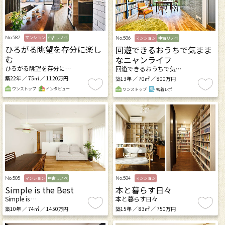
No.587
No.586
マンション
中古リノベ
マンション
中古リノベ
ひろがる眺望を存分に楽し
回遊できるおうちで気まま
む
なニャンライフ
ひろがる眺望を存分に…
回遊できるおうちで気…
築22年 ／ 75㎡ ／ 1120万円
築13年 ／ 70㎡ ／ 800万円
ワンストップ
インタビュー
ワンストップ
密着レポ
No.585
No.584
マンション
中古リノベ
マンション
Simple is the Best
本と暮らす日々
Simple is …
本と暮らす日々
築10年 ／ 74㎡ ／ 1450万円
築15年 ／ 83㎡ ／ 750万円