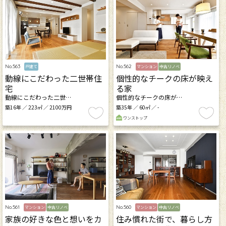
No.562
No.563
マンション
中古リノベ
戸建て
個性的なチークの床が映え
動線にこだわった二世帯住
る家
宅
個性的なチークの床が…
動線にこだわった二世…
築35年 ／ 60㎡ ／ -
築16年 ／ 223㎡ ／ 2100万円
ワンストップ
No.561
No.560
マンション
中古リノベ
マンション
中古リノベ
家族の好きな色と想いをカ
住み慣れた街で、暮らし方