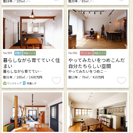
築18年 ／ 105㎡ ／ -
築20年 ／ 83㎡ ／ -
No.593
No.592
戸建て
中古リノベ
マンション
中古リノベ
暮らしながら育てていく住
やってみたいをつめこんだ
まい
自分たちらしい空間
暮らしながら育ててい…
やってみたいをつめこ…
築31年 ／ 100㎡ ／ 1630万円
築12年 ／ 70㎡ ／ 410万円
ワンストップ
密着レポ