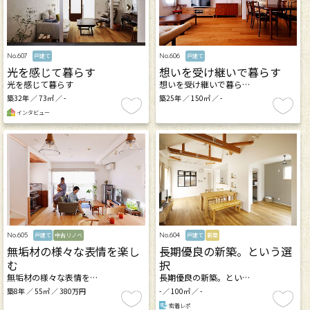
No.607
No.606
戸建て
戸建て
光を感じて暮らす
想いを受け継いで暮らす
光を感じて暮らす
想いを受け継いで暮ら…
築32年 ／ 73㎡ ／ -
築25年 ／ 150㎡ ／ -
インタビュー
No.605
No.604
戸建て
中古リノベ
戸建て
新築
無垢材の様々な表情を楽し
長期優良の新築。という選
む
択
無垢材の様々な表情を…
長期優良の新築。とい…
築8年 ／ 55㎡ ／ 380万円
- ／ 100㎡ ／ -
密着レポ