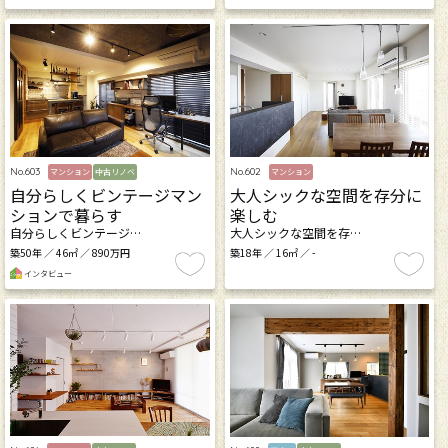
No.603
No.602
マンション
中古リノベ
マンション
自分らしくビンテージマン
大人シックな空間を存分に
ションで暮らす
楽しむ
自分らしくビンテージ…
大人シックな空間を存…
築50年 ／ 46㎡ ／ 890万円
築18年 ／ 16㎡ ／ -
インタビュー