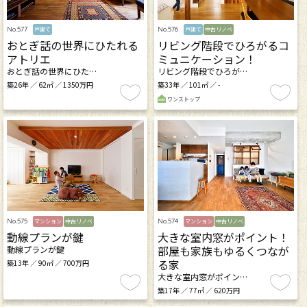
No.577
No.576
戸建て
戸建て
中古リノベ
おとぎ話の世界にひたれる
リビング階段でひろがるコ
アトリエ
ミュニケーション！
おとぎ話の世界にひた…
リビング階段でひろが…
築26年 ／ 62㎡ ／ 1350万円
築33年 ／ 101㎡ ／ -
ワンストップ
No.575
No.574
マンション
中古リノベ
マンション
中古リノベ
動線プランが鍵
大きな室内窓がポイント！
部屋も家族もゆるくつなが
動線プランが鍵
る家
築13年 ／ 90㎡ ／ 700万円
大きな室内窓がポイン…
築17年 ／ 77㎡ ／ 620万円