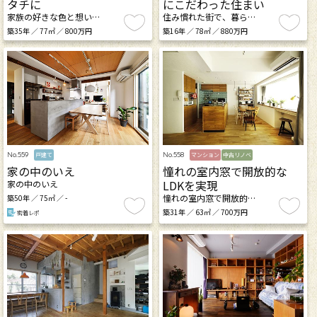
タチに
にこだわった住まい
家族の好きな色と想い…
住み慣れた街で、暮ら…
築35年 ／ 77㎡ ／ 800万円
築16年 ／ 78㎡ ／ 880万円
No.559
No.558
戸建て
マンション
中古リノベ
家の中のいえ
憧れの室内窓で開放的な
LDKを実現
家の中のいえ
憧れの室内窓で開放的…
築50年 ／ 75㎡ ／ -
築31年 ／ 63㎡ ／ 700万円
密着レポ