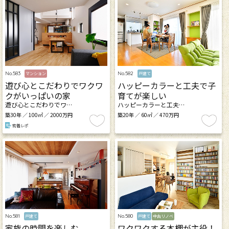
No.583
No.582
マンション
戸建て
遊び心とこだわりでワクワ
ハッピーカラーと工夫で子
クがいっぱいの家
育てが楽しい
遊び心とこだわりでワ…
ハッピーカラーと工夫…
築30年 ／ 100㎡ ／ 2000万円
築20年 ／ 60㎡ ／ 470万円
密着レポ
No.581
No.580
戸建て
戸建て
中古リノベ
家族の時間を楽しむ
ワクワクする本棚が主役！