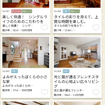
No.567
No.566
マンション
中古リノベ
戸建て
中古リノベ
楽しく快適！ シングルラ
タイルの彩りを添えて、上
イフのためのこだわりを
質な時間を楽しむ。
楽しく快適！ シング…
タイルの彩りを添えて…
築10年 ／ 61㎡ ／ 1000万円
築17年 ／ 116㎡ ／ -
No.564
No.565
戸建て
戸建て
光と風が通るフレンチスタ
よみがえったぼくらの小さ
イルの心地よい広々リビン
な家
グ
よみがえったぼくらの…
光と風が通るフレンチ…
築38年 ／ 57㎡ ／ 2040万円
築29年 ／ 96㎡ ／ 1230万円