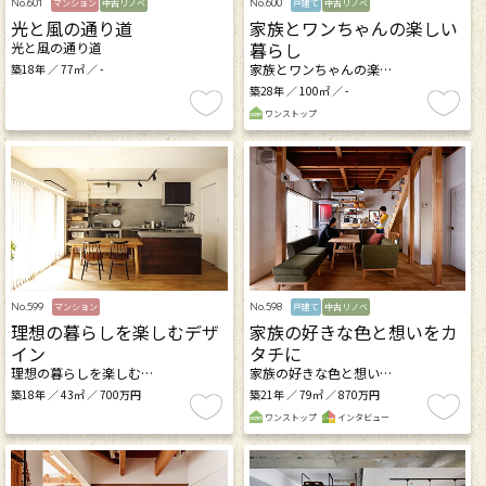
No.601
No.600
マンション
中古リノベ
戸建て
中古リノベ
光と風の通り道
家族とワンちゃんの楽しい
暮らし
光と風の通り道
家族とワンちゃんの楽…
築18年 ／ 77㎡ ／ -
築28年 ／ 100㎡ ／ -
ワンストップ
No.599
No.598
マンション
戸建て
中古リノベ
理想の暮らしを楽しむデザ
家族の好きな色と想いをカ
イン
タチに
理想の暮らしを楽しむ…
家族の好きな色と想い…
築18年 ／ 43㎡ ／ 700万円
築21年 ／ 79㎡ ／ 870万円
ワンストップ
インタビュー