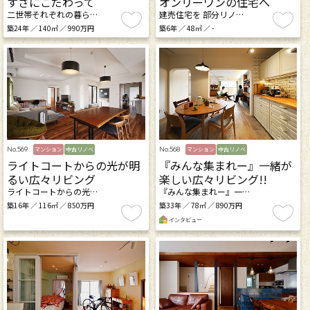
すさにこだわって
オンリーワンの住宅へ
二世帯それぞれの暮ら…
建売住宅を 部分リノ…
築24年 ／ 140㎡ ／ 990万円
築6年 ／ 48㎡ ／ -
No.569
No.568
マンション
中古リノベ
マンション
中古リノベ
ライトコートからの光が明
『みんな集まれー』一緒が
るい広々リビング
楽しい広々リビング!!
ライトコートからの光…
『みんな集まれー』一…
築16年 ／ 116㎡ ／ 850万円
築33年 ／ 78㎡ ／ 890万円
インタビュー