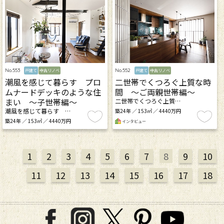
No.553
No.552
戸建て
中古リノベ
戸建て
中古リノベ
潮風を感じて暮らす プロ
二世帯でくつろぐ上質な時
ムナードデッキのような住
間 ～ご両親世帯編～
まい ～子世帯編～
二世帯でくつろぐ上質…
潮風を感じて暮らす …
築24年 ／ 153㎡ ／ 4440万円
築24年 ／ 153㎡ ／ 4440万円
インタビュー
1
2
3
4
5
6
7
8
9
10
11
12
13
14
15
16
17
18