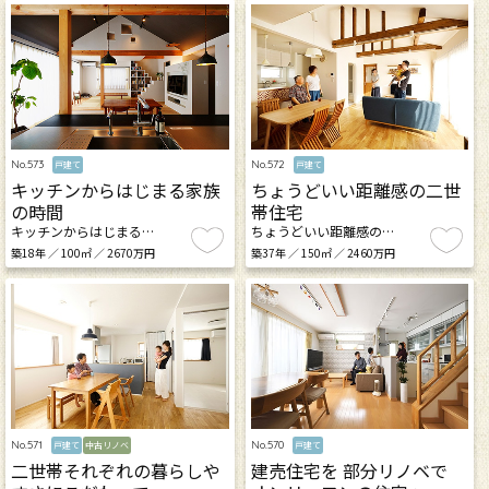
No.573
No.572
戸建て
戸建て
キッチンからはじまる家族
ちょうどいい距離感の二世
の時間
帯住宅
キッチンからはじまる…
ちょうどいい距離感の…
築18年 ／ 100㎡ ／ 2670万円
築37年 ／ 150㎡ ／ 2460万円
No.571
No.570
戸建て
中古リノベ
戸建て
二世帯それぞれの暮らしや
建売住宅を 部分リノベで