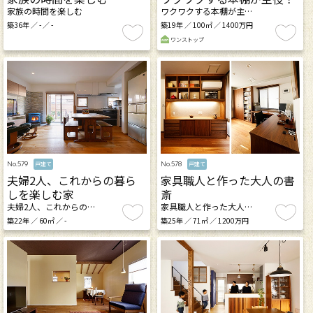
家族の時間を楽しむ
ワクワクする本棚が主…
築36年 ／ - ／ -
築19年 ／ 100㎡ ／ 1400万円
ワンストップ
No.579
No.578
戸建て
戸建て
夫婦2人、これからの暮ら
家具職人と作った大人の書
しを楽しむ家
斎
夫婦2人、これからの…
家具職人と作った大人…
築22年 ／ 60㎡ ／ -
築25年 ／ 71㎡ ／ 1200万円