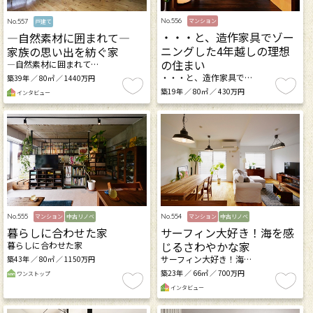
No.556
No.557
マンション
戸建て
・・・と、造作家具でゾー
―自然素材に囲まれて―
ニングした4年越しの理想
家族の思い出を紡ぐ家
の住まい
―自然素材に囲まれて…
・・・と、造作家具で…
築39年 ／ 80㎡ ／ 1440万円
築19年 ／ 80㎡ ／ 430万円
インタビュー
No.555
No.554
マンション
中古リノベ
マンション
中古リノベ
暮らしに合わせた家
サーフィン大好き！海を感
じるさわやかな家
暮らしに合わせた家
サーフィン大好き！海…
築43年 ／ 80㎡ ／ 1150万円
築23年 ／ 66㎡ ／ 700万円
ワンストップ
インタビュー