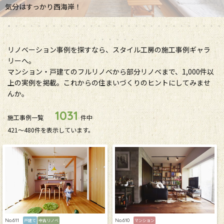
気分はすっかり西海岸！
リノベーション事例を探すなら、スタイル工房の施工事例ギャラ
リーへ。
マンション・戸建てのフルリノベから部分リノベまで、1,000件以
上の実例を掲載。これからの住まいづくりのヒントにしてみませ
んか。
1031
施工事例一覧
件中
421〜480件を表示しています。
No.611
No.610
戸建て
中古リノベ
マンション