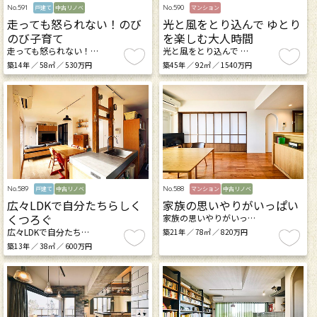
No.591
No.590
戸建て
中古リノベ
マンション
走っても怒られない！のび
光と風をとり込んで ゆとり
のび子育て
を楽しむ大人時間
走っても怒られない！…
光と風をとり込んで …
築14年 ／ 58㎡ ／ 530万円
築45年 ／ 92㎡ ／ 1540万円
No.589
No.588
戸建て
中古リノベ
マンション
中古リノベ
広々LDKで自分たちらしく
家族の思いやりがいっぱい
くつろぐ
家族の思いやりがいっ…
広々LDKで自分たち…
築21年 ／ 78㎡ ／ 820万円
築13年 ／ 38㎡ ／ 600万円