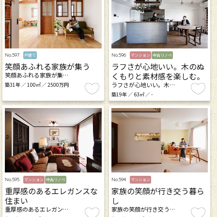
No.597
No.596
戸建て
マンション
中古リノベ
笑顔あふれる家族が集う
ラフさが心地いい。木のぬ
くもりと素材感を楽しむ。
笑顔あふれる家族が集…
ラフさが心地いい。木…
築31年 ／ 100㎡ ／ 2500万円
築19年 ／ 63㎡ ／ -
No.595
No.594
マンション
中古リノベ
マンション
重厚感のあるエレガンスな
家族の笑顔が行き交う暮ら
住まい
し
重厚感のあるエレガン…
家族の笑顔が行き交う…