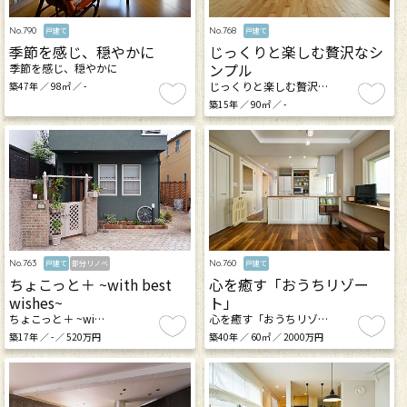
No.790
No.768
戸建て
戸建て
季節を感じ、穏やかに
じっくりと楽しむ贅沢なシ
ンプル
季節を感じ、穏やかに
じっくりと楽しむ贅沢…
築47年 ／ 98㎡ ／ -
築15年 ／ 90㎡ ／ -
No.763
No.760
戸建て
部分リノベ
戸建て
ちょこっと＋ ~with best
心を癒す「おうちリゾー
wishes~
ト」
ちょこっと＋ ~wi…
心を癒す「おうちリゾ…
築17年 ／ - ／ 520万円
築40年 ／ 60㎡ ／ 2000万円