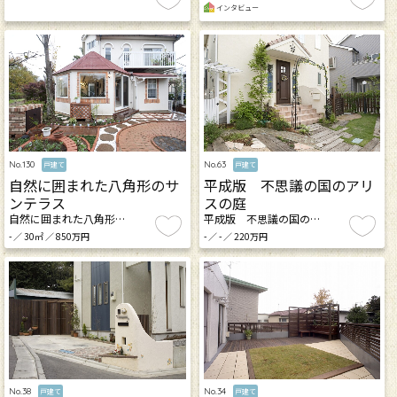
インタビュー
No.130
No.63
戸建て
戸建て
自然に囲まれた八角形のサ
平成版 不思議の国のアリ
ンテラス
スの庭
自然に囲まれた八角形…
平成版 不思議の国の…
- ／ 30㎡ ／ 850万円
- ／ - ／ 220万円
No.34
No.38
戸建て
戸建て