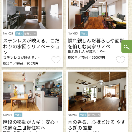
No.1021
No.1013
戸建て
部分リノベ
戸建て
ステンレスが映える、こだ
慣れ親しんだ暮らしや面影
わりの水回りリノベーショ
を愉しむ実家リノベ
ン
慣れ親しんだ暮らしや…
ステンレスが映える、…
築60年 ／ 75㎡ ／ 3200万円
築23年 ／ 80㎡ ／ 900万円
No.984
No.963
戸建て
戸建て
部分リノベ
階段の移動がカギ！安心・
木の香る、心ほどける やす
快適な二世帯住宅へ
らぎの 空間