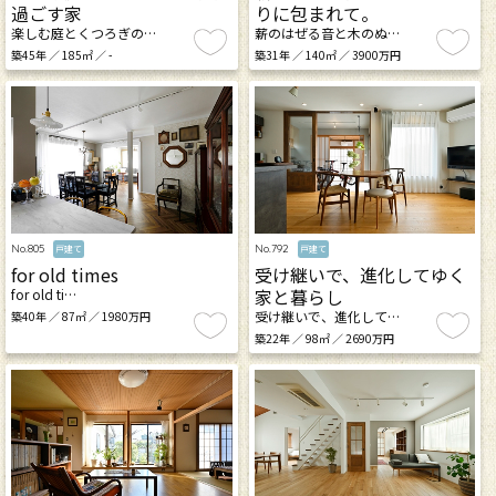
過ごす家
りに包まれて。
楽しむ庭とくつろぎの…
薪のはぜる音と木のぬ…
築45年 ／ 185㎡ ／ -
築31年 ／ 140㎡ ／ 3900万円
No.805
No.792
戸建て
戸建て
for old times
受け継いで、進化してゆく
家と暮らし
for old ti…
受け継いで、進化して…
築40年 ／ 87㎡ ／ 1980万円
築22年 ／ 98㎡ ／ 2690万円