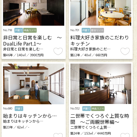
No.718
No.701
戸建て
中古リノベ
戸建て
部分リノベ
非日常と日常を楽しむ ～
料理大好き家族のこだわり
DualLife Part.1～
キッチン
非日常と日常を楽しむ…
料理大好き家族のこだ…
築46年 ／ 140㎡ ／ 3900万円
築12年 ／ 40㎡ ／ 660万円
No.552
No.680
戸建て
中古リノベ
戸建て
二世帯でくつろぐ上質な時
始まりはキッチンから…
間 ～ご両親世帯編～
始まりはキッチンから…
二世帯でくつろぐ上質…
築23年 ／ 62㎡ ／ -
築24年 ／ 153㎡ ／ 4440万円