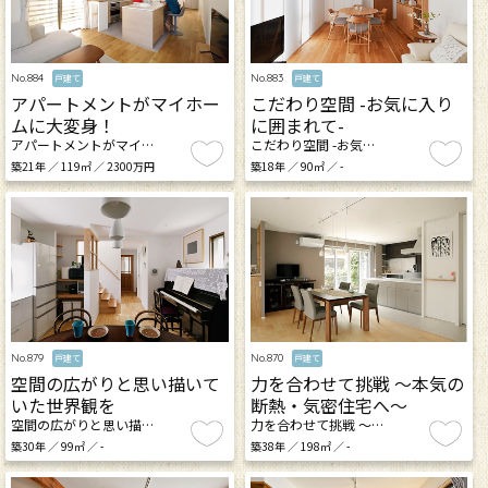
No.884
No.883
戸建て
戸建て
アパートメントがマイホー
こだわり空間 -お気に入り
ムに大変身！
に囲まれて-
アパートメントがマイ…
こだわり空間 -お気…
築21年 ／ 119㎡ ／ 2300万円
築18年 ／ 90㎡ ／ -
No.879
No.870
戸建て
戸建て
空間の広がりと思い描いて
力を合わせて挑戦 ～本気の
いた世界観を
断熱・気密住宅へ～
空間の広がりと思い描…
力を合わせて挑戦 ～…
築30年 ／ 99㎡ ／ -
築38年 ／ 198㎡ ／ -