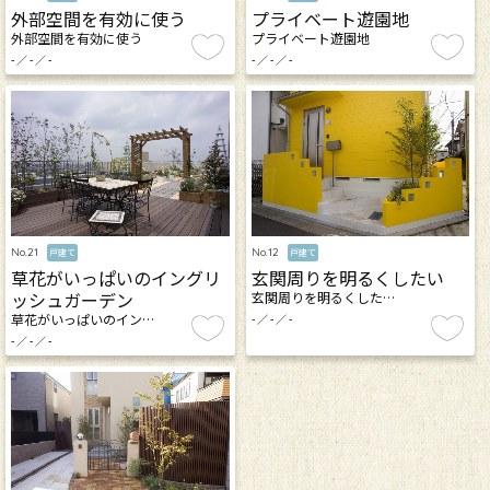
プライベート遊園地
外部空間を有効に使う
プライベート遊園地
外部空間を有効に使う
- ／ - ／ -
- ／ - ／ -
No.12
No.21
戸建て
戸建て
玄関周りを明るくしたい
草花がいっぱいのイングリ
ッシュガーデン
玄関周りを明るくした…
草花がいっぱいのイン…
- ／ - ／ -
- ／ - ／ -