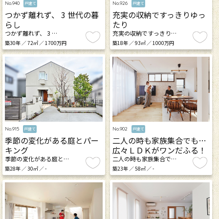
No.940
No.926
戸建て
戸建て
つかず離れず、 3 世代の暮
充実の収納ですっきりゆっ
らし
たり
つかず離れず、 3 …
充実の収納ですっきり…
築30年 ／ 72㎡ ／ 1700万円
築18年 ／ 93㎡ ／ 1000万円
No.915
No.902
戸建て
戸建て
季節の変化がある庭とパー
二人の時も家族集合でも…
キング
広々ＬＤＫがワンだふる！
季節の変化がある庭と…
二人の時も家族集合で…
築28年 ／ 30㎡ ／ -
築23年 ／ 58㎡ ／ -