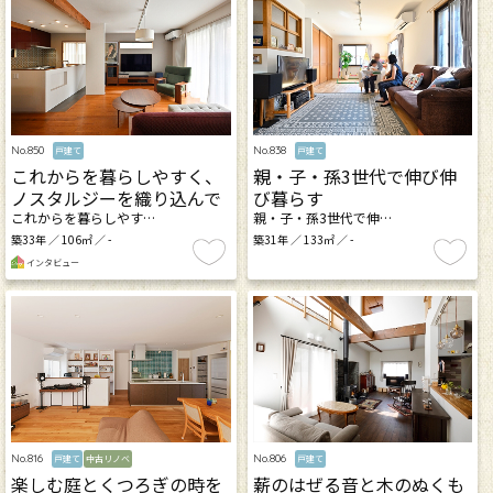
No.850
No.838
戸建て
戸建て
これからを暮らしやすく、
親・子・孫3世代で伸び伸
ノスタルジーを織り込んで
び暮らす
これからを暮らしやす…
親・子・孫3世代で伸…
築33年 ／ 106㎡ ／ -
築31年 ／ 133㎡ ／ -
インタビュー
No.816
No.806
戸建て
中古リノベ
戸建て
楽しむ庭とくつろぎの時を
薪のはぜる音と木のぬくも