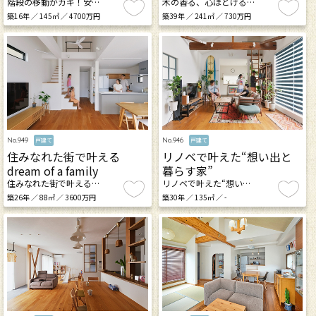
階段の移動がカギ！安…
木の香る、心ほどける…
築16年 ／ 145㎡ ／ 4700万円
築39年 ／ 241㎡ ／ 730万円
No.949
No.946
戸建て
戸建て
住みなれた街で叶える
リノベで叶えた“想い出と
dream of a family
暮らす家”
住みなれた街で叶える…
リノベで叶えた“想い…
築26年 ／ 88㎡ ／ 3600万円
築30年 ／ 135㎡ ／ -