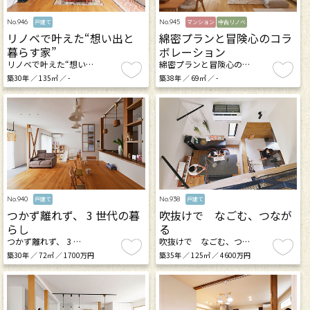
No.946
No.945
戸建て
マンション
中古リノベ
リノベで叶えた“想い出と
綿密プランと冒険心のコラ
暮らす家”
ボレーション
リノベで叶えた“想い…
綿密プランと冒険心の…
築30年 ／ 135㎡ ／ -
築38年 ／ 69㎡ ／ -
No.940
No.938
戸建て
戸建て
つかず離れず、 3 世代の暮
吹抜けで なごむ、つなが
らし
る
つかず離れず、 3 …
吹抜けで なごむ、つ…
築30年 ／ 72㎡ ／ 1700万円
築35年 ／ 125㎡ ／ 4600万円