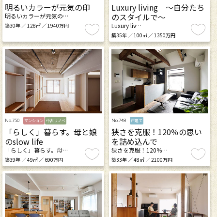
明るいカラーが元気の印
Luxury living ～自分たち
のスタイルで～
明るいカラーが元気の…
Luxury liv…
築30年 ／ 128㎡ ／ 1940万円
築35年 ／ 100㎡ ／ 1350万円
No.750
No.748
マンション
中古リノベ
戸建て
「らしく」暮らす。母と娘
狭さを克服！120％の思い
のslow life
を詰め込んで
「らしく」暮らす。母…
狭さを克服！120％…
築39年 ／ 49㎡ ／ 690万円
築33年 ／ 48㎡ ／ 2100万円