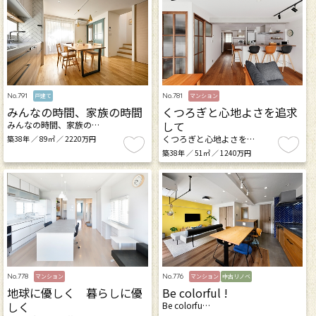
No.791
No.781
戸建て
マンション
みんなの時間、家族の時間
くつろぎと心地よさを追求
して
みんなの時間、家族の…
くつろぎと心地よさを…
築38年 ／ 89㎡ ／ 2220万円
築38年 ／ 51㎡ ／ 1240万円
No.778
No.776
マンション
マンション
中古リノベ
地球に優しく 暮らしに優
Be colorful !
しく
Be colorfu…