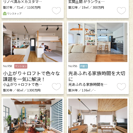
リノベ済み×カスタマ…
玄関土間 がランウェ…
築37年 ／ 71㎡ ／ 1100万円
築32年 ／ 19㎡ ／ 300万円
ワンストップ
No.958
No.956
マンション
戸建て
小上がり＋ロフトで色々な
光あふれる家族時間を大切
課題を一気に解決！
に
小上がり＋ロフトで色…
光あふれる家族時間を…
築30年 ／ 60㎡ ／ 1300万円
築34年 ／ 136㎡ ／ -