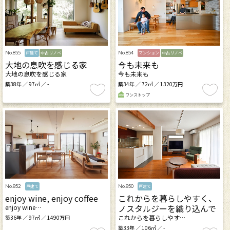
No.855
No.854
戸建て
中古リノベ
マンション
中古リノベ
大地の息吹を感じる家
今も未来も
大地の息吹を感じる家
今も未来も
築38年 ／ 97㎡ ／ -
築34年 ／ 72㎡ ／ 1320万円
ワンストップ
No.852
No.850
戸建て
戸建て
enjoy wine, enjoy coffee
これからを暮らしやすく、
ノスタルジーを織り込んで
enjoy wine…
これからを暮らしやす…
築36年 ／ 97㎡ ／ 1490万円
築33年 ／ 106㎡ ／ -