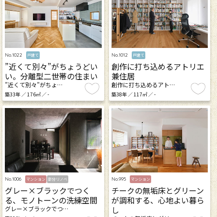
No.1022
No.1012
戸建て
戸建て
”近くて別々”がちょうどい
創作に打ち込めるアトリエ
い。分離型二世帯の住まい
兼住居
”近くて別々”がちょ…
創作に打ち込めるアト…
築33年 ／ 176㎡ ／ -
築38年 ／ 117㎡ ／ -
No.1006
No.995
マンション
部分リノベ
マンション
グレー×ブラックでつく
チークの無垢床とグリーン
る、モノトーンの洗練空間
が調和する、心地よい暮ら
し
グレー×ブラックでつ…