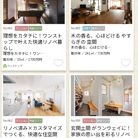
No.965
No.963
マンション
中古リノベ
戸建て
部分リノベ
理想をカタチに！ワンスト
木の香る、心ほどける やす
ップで叶えた快適リノベ暮
らぎの 空間
らし
木の香る、心ほどける…
理想をカタチに！ワン…
築39年 ／ 241㎡ ／ 730万円
築30年 ／ 55㎡ ／ 1700万円
ワンストップ
No.962
No.959
マンション
中古リノベ
マンション
部分リノベ
リノベ済み×カスタマイズ
玄関土間 がランウェイに！
でつくる、快適な住空間
家族の思い出を彩るリノベ