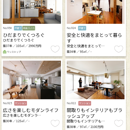
No.934
No.924
戸建て
中古リノベ
戸建て
ひだまりでくつろぐ
安全と快適をまとって暮ら
す
ひだまりでくつろぐ
安全と快適をまとって…
築37年 ／ 105㎡ ／ 2990万円
築34年 ／ 95㎡ ／ -
ワンストップ
No.923
No.922
マンション
マンション
広さを楽しむモダンライフ
間取りもインテリアもブラ
ッシュアップ
広さを楽しむモダンラ…
間取りもインテリアも…
築30年 ／ 125㎡ ／ -
築38年 ／ 97㎡ ／ 2100万円