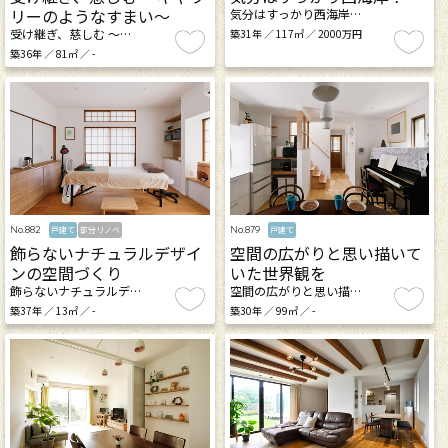
リーのようなすまい～
気分はすっかり西海岸…
受け継ぎ、慈しむ ～…
築31年 ／ 117㎡ ／ 2000万円
築36年 ／ 81㎡ ／ -
No.882
No.879
戸建て
部分リノベ
戸建て
飾らないナチュラルデザイ
空間の広がりと思い描いて
ンの空間づくり
いた世界観を
飾らないナチュラルデ…
空間の広がりと思い描…
築37年 ／ 13㎡ ／ -
築30年 ／ 99㎡ ／ -