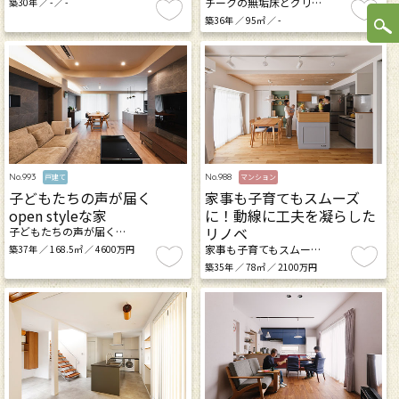
チークの無垢床とグリ…
築30年 ／ - ／ -
築36年 ／ 95㎡ ／ -
No.993
No.988
戸建て
マンション
子どもたちの声が届く
家事も子育てもスムーズ
open styleな家
に！動線に工夫を凝らした
リノベ
子どもたちの声が届く…
家事も子育てもスムー…
築37年 ／ 168.5㎡ ／ 4600万円
築35年 ／ 78㎡ ／ 2100万円