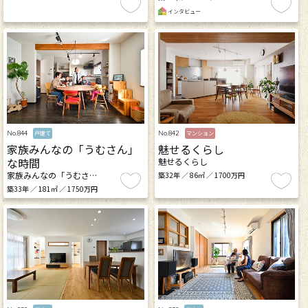
インタビュー
No.844
No.842
戸建て
マンション
家族みんなの「うむさん」
魅せるくらし
な時間
魅せるくらし
家族みんなの「うむさ…
築32年 ／ 86㎡ ／ 1700万円
築33年 ／ 181㎡ ／ 1750万円