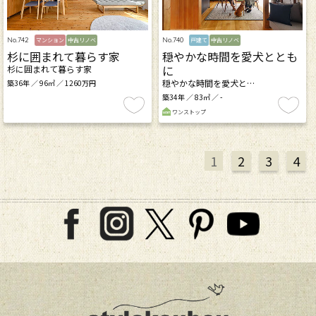
No.742
No.740
マンション
中古リノベ
戸建て
中古リノベ
杉に囲まれて暮らす家
穏やかな時間を愛犬ととも
に
杉に囲まれて暮らす家
穏やかな時間を愛犬と…
築36年 ／ 96㎡ ／ 1260万円
築34年 ／ 83㎡ ／ -
ワンストップ
1
2
3
4