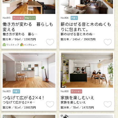
No.813
No.806
マンション
中古リノベ
戸建て
働き方が変わる 暮らしも
薪のはぜる音と木のぬくも
変える
りに包まれて。
働き方が変わる 暮ら…
薪のはぜる音と木のぬ…
築31年 ／ 96㎡ ／ 1590万円
築31年 ／ 140㎡ ／ 3900万円
ワンストップ
インタビュー
No.803
No.800
戸建て
マンション
つなげて広がる2×4！
家族を楽しむいえ
つなげて広がる2×4…
家族を楽しむいえ
築32年 ／ 91㎡ ／ 1900万円
築34年 ／ 78㎡ ／ 1470万円