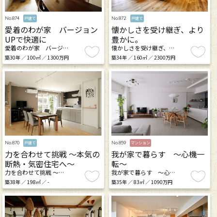
No.874
No.872
戸建て
戸建て
愛着のわが家 バージョン
懐かしさを受け継ぎ、より
UPで快適に
豊かに。
愛着のわが家 バージ…
懐かしさを受け継ぎ、…
築30年 ／ 100㎡ ／ 1300万円
築34年 ／ 160㎡ ／ 2300万円
No.870
No.859
戸建て
マンション
力を合わせて挑戦 ～本気の
我が家で暮らす 〜心機一
断熱・気密住宅へ～
転〜
力を合わせて挑戦 ～…
我が家で暮らす 〜心…
築38年 ／ 198㎡ ／ -
築35年 ／ 83㎡ ／ 1090万円