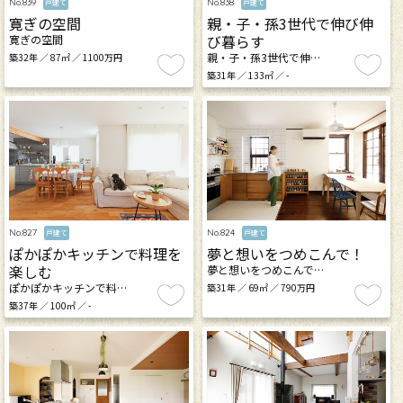
No.839
No.838
戸建て
戸建て
寛ぎの空間
親・子・孫3世代で伸び伸
び暮らす
寛ぎの空間
親・子・孫3世代で伸…
築32年 ／ 87㎡ ／ 1100万円
築31年 ／ 133㎡ ／ -
No.827
No.824
戸建て
戸建て
ぽかぽかキッチンで料理を
夢と想いをつめこんで！
楽しむ
夢と想いをつめこんで…
ぽかぽかキッチンで料…
築31年 ／ 69㎡ ／ 790万円
築37年 ／ 100㎡ ／ -