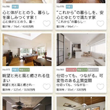
No.986
No.978
戸建て
戸建て
心と体がととのう、暮らし
“これから”の暮らしを、安
を楽しみつくす家！
心とゆとりで満たす家
心と体がととのう、暮…
“これから”の暮らし…
築37年 ／ 76㎡ ／ 4100万円
築33年 ／ 96㎡ ／ -
No.973
No.969
戸建て
中古リノベ
マンション
中古リノベ
部分リノベ
眺望と光と風と癒される住
仕切っても、つながる。可
まい
変性のある上質空間
眺望と光と風と癒され…
仕切っても、つながる…
築39年 ／ 127㎡ ／ 3150万円
築38年 ／ 55㎡ ／ 320万円