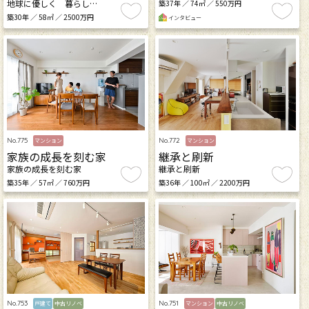
地球に優しく 暮らし…
築37年 ／ 74㎡ ／ 550万円
築30年 ／ 58㎡ ／ 2500万円
インタビュー
No.775
No.772
マンション
マンション
家族の成長を刻む家
継承と刷新
家族の成長を刻む家
継承と刷新
築35年 ／ 57㎡ ／ 760万円
築36年 ／ 100㎡ ／ 2200万円
No.753
No.751
戸建て
中古リノベ
マンション
中古リノベ