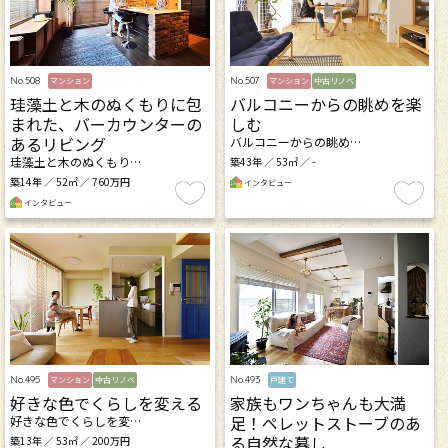
No.508
No.507
マンション
マンション
中古リノベ
珪藻土と木のぬくもりに包
バルコニーからの眺めを楽
まれた、バーカウンターの
しむ
あるリビング
バルコニーからの眺め…
珪藻土と木のぬくもり…
築43年 ／ 53㎡ ／ -
築14年 ／ 52㎡ ／ 760万円
インタビュー
インタビュー
No.495
No.493
マンション
中古リノベ
戸建て
好きな色でくらしを変える
家族もワンちゃんも大満
足！ペレットストーブのあ
好きな色でくらしを変…
る自然な暮し
築13年 ／ 53㎡ ／ 200万円