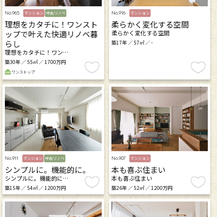
No.965
No.916
マンション
中古リノベ
マンション
理想をカタチに！ワンスト
柔らかく変化する空間
ップで叶えた快適リノベ暮
柔らかく変化する空間
らし
築17年 ／ 57㎡ ／ -
理想をカタチに！ワン…
築30年 ／ 55㎡ ／ 1700万円
ワンストップ
No.911
No.907
マンション
中古リノベ
マンション
シンプルに。機能的に。
本も喜ぶ住まい
シンプルに。機能的に…
本も喜ぶ住まい
築15年 ／ 54㎡ ／ 1200万円
築26年 ／ 52㎡ ／ 1200万円