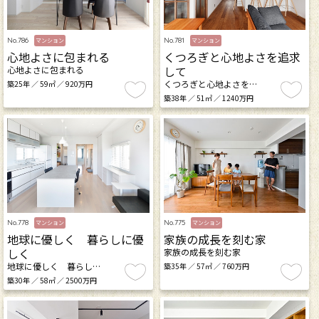
No.786
No.781
マンション
マンション
心地よさに包まれる
くつろぎと心地よさを追求
して
心地よさに包まれる
くつろぎと心地よさを…
築25年 ／ 59㎡ ／ 920万円
築38年 ／ 51㎡ ／ 1240万円
No.778
No.775
マンション
マンション
地球に優しく 暮らしに優
家族の成長を刻む家
しく
家族の成長を刻む家
地球に優しく 暮らし…
築35年 ／ 57㎡ ／ 760万円
築30年 ／ 58㎡ ／ 2500万円