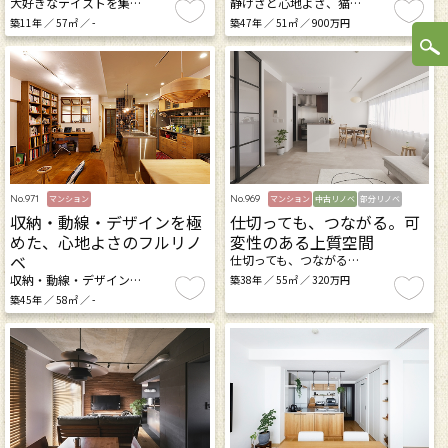
大好きなテイストを集…
静けさと心地よさ、猫…
築11年 ／ 57㎡ ／ -
築47年 ／ 51㎡ ／ 900万円
No.971
No.969
マンション
マンション
中古リノベ
部分リノベ
収納・動線・デザインを極
仕切っても、つながる。可
めた、心地よさのフルリノ
変性のある上質空間
ベ
仕切っても、つながる…
収納・動線・デザイン…
築38年 ／ 55㎡ ／ 320万円
築45年 ／ 58㎡ ／ -