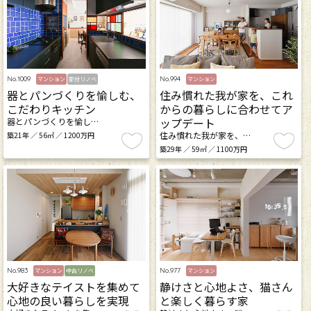
No.1009
No.994
マンション
部分リノベ
マンション
器とパンづくりを愉しむ、
住み慣れた我が家を、これ
こだわりキッチン
からの暮らしに合わせてア
ップデート
器とパンづくりを愉し…
住み慣れた我が家を、…
築21年 ／ 56㎡ ／ 1200万円
築29年 ／ 59㎡ ／ 1100万円
No.983
No.977
マンション
中古リノベ
マンション
大好きなテイストを集めて
静けさと心地よさ、猫さん
心地の良い暮らしを実現
と楽しく暮らす家