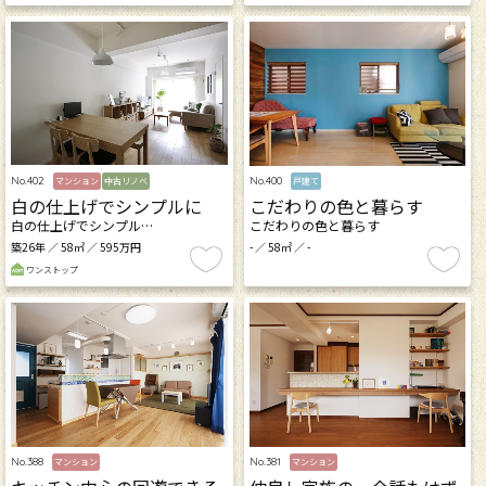
No.402
No.400
マンション
中古リノベ
戸建て
白の仕上げでシンプルに
こだわりの色と暮らす
白の仕上げでシンプル…
こだわりの色と暮らす
築26年 ／ 58㎡ ／ 595万円
- ／ 58㎡ ／ -
ワンストップ
No.388
No.381
マンション
マンション