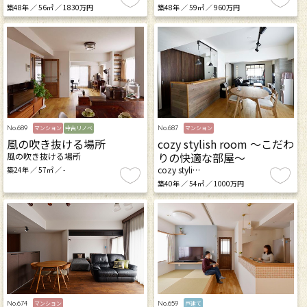
築48年 ／ 56㎡ ／ 1830万円
築48年 ／ 59㎡ ／ 960万円
No.689
No.687
マンション
中古リノベ
マンション
風の吹き抜ける場所
cozy stylish room ～こだわ
りの快適な部屋～
風の吹き抜ける場所
cozy styli…
築24年 ／ 57㎡ ／ -
築40年 ／ 54㎡ ／ 1000万円
No.674
No.659
マンション
戸建て