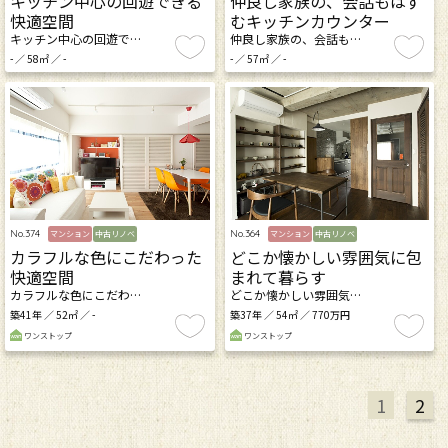
キッチン中心の回遊できる
仲良し家族の、会話もはず
快適空間
むキッチンカウンター
キッチン中心の回遊で…
仲良し家族の、会話も…
- ／ 58㎡ ／ -
- ／ 57㎡ ／ -
No.374
No.364
マンション
中古リノベ
マンション
中古リノベ
カラフルな色にこだわった
どこか懐かしい雰囲気に包
快適空間
まれて暮らす
カラフルな色にこだわ…
どこか懐かしい雰囲気…
築41年 ／ 52㎡ ／ -
築37年 ／ 54㎡ ／ 770万円
ワンストップ
ワンストップ
1
2