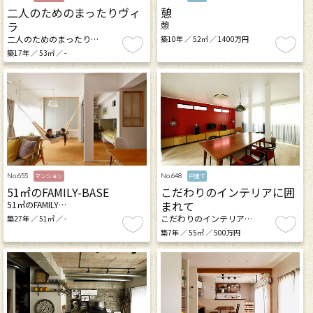
二人のためのまったりヴィ
憩
ラ
憩
二人のためのまったり…
築10年 ／ 52㎡ ／ 1400万円
築17年 ／ 53㎡ ／ -
No.655
No.648
マンション
戸建て
51㎡のFAMILY-BASE
こだわりのインテリアに囲
まれて
51㎡のFAMILY…
こだわりのインテリア…
築27年 ／ 51㎡ ／ -
築7年 ／ 55㎡ ／ 500万円