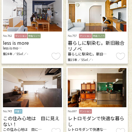
No.762
No.757
マンション
中古リノベ
マンション
中古リノベ
less is more
暮らしに馴染む。新旧融合
リノベ
less is mo…
暮らしに馴染む。新旧…
築24年 ／ 55㎡ ／ -
築15年 ／ 55㎡ ／ -
No.743
No.697
戸建て
マンション
この住み心地は 目に見え
レトロモダンで快適な暮ら
ない！
し
この住み心地は 目に…
レトロモダンで快適な…