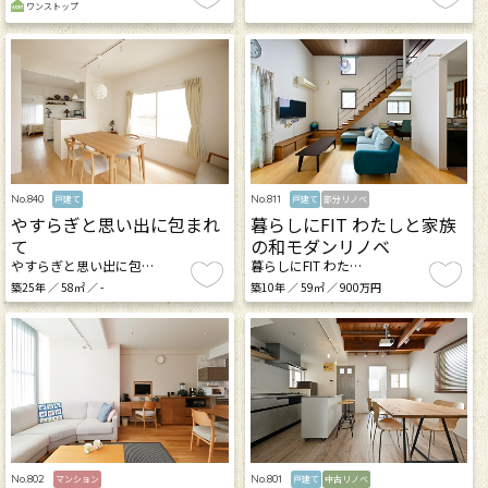
ワンストップ
No.840
No.811
戸建て
戸建て
部分リノベ
やすらぎと思い出に包まれ
暮らしにFIT わたしと家族
て
の和モダンリノベ
やすらぎと思い出に包…
暮らしにFIT わた…
築25年 ／ 58㎡ ／ -
築10年 ／ 59㎡ ／ 900万円
No.802
No.801
マンション
戸建て
中古リノベ