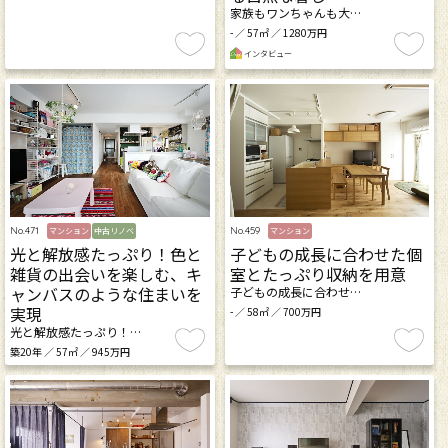
家族もワンちゃんも大…
- ／ 57㎡ ／ 1280万円
インタビュー
No.471
No.459
マンション
中古リノベ
マンション
光と解放感たっぷり！色と
子どもの成長に合わせた個
雑貨の出会いを楽しむ、キ
室とたっぷり収納を用意
ャンバスのような住まいを
子どもの成長に合わせ…
実現
- ／ 58㎡ ／ 700万円
光と解放感たっぷり！…
築20年 ／ 57㎡ ／ 945万円