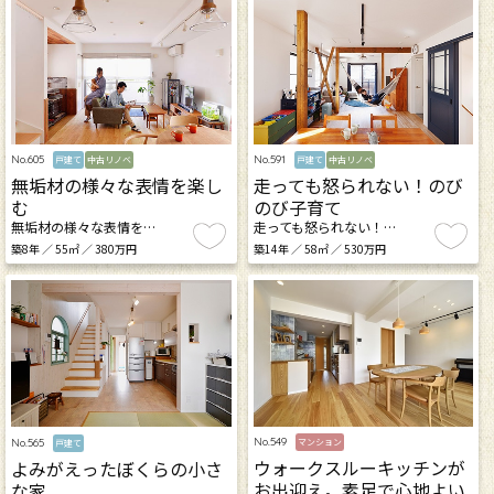
No.605
No.591
戸建て
中古リノベ
戸建て
中古リノベ
無垢材の様々な表情を楽し
走っても怒られない！のび
む
のび子育て
無垢材の様々な表情を…
走っても怒られない！…
築8年 ／ 55㎡ ／ 380万円
築14年 ／ 58㎡ ／ 530万円
No.549
No.565
マンション
戸建て
ウォークスルーキッチンが
よみがえったぼくらの小さ
お出迎え。素足で心地よい
な家