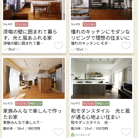
No.445
No.434
マンション
マンション
漆喰の壁に囲まれて暮ら
憧れのキッチンにモダンな
す、光と風あふれる家
リビングで理想の住まいに
漆喰の壁に囲まれて暮…
憧れのキッチンにモダ…
- ／ 59㎡ ／ -
- ／ 50㎡ ／ -
No.413
No.425
マンション
中古リノベ
マンション
中古リノベ
和モダンスタイル 光と風
家族みんなで楽しんで作っ
が通る心地よい住まい
たお家
和モダンスタイル 光…
家族みんなで楽しんで…
築26年 ／ 55㎡ ／ 950万円
築40年 ／ 58㎡ ／ 880万円
ワンストップ