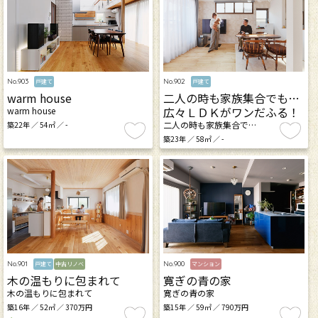
No.903
No.902
戸建て
戸建て
warm house
二人の時も家族集合でも…
広々ＬＤＫがワンだふる！
warm house
二人の時も家族集合で…
築22年 ／ 54㎡ ／ -
築23年 ／ 58㎡ ／ -
No.901
No.900
戸建て
中古リノベ
マンション
木の温もりに包まれて
寛ぎの青の家
木の温もりに包まれて
寛ぎの青の家
築16年 ／ 52㎡ ／ 370万円
築15年 ／ 59㎡ ／ 790万円