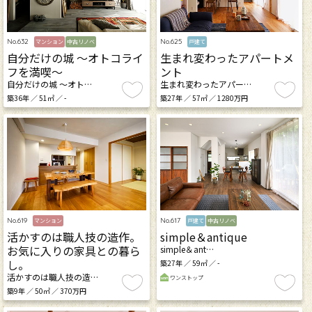
No.632
No.625
マンション
中古リノベ
戸建て
自分だけの城 ～オトコライ
生まれ変わったアパートメ
フを満喫～
ント
自分だけの城 ～オト…
生まれ変わったアパー…
築36年 ／ 51㎡ ／ -
築27年 ／ 57㎡ ／ 1280万円
No.619
No.617
マンション
戸建て
中古リノベ
活かすのは職人技の造作。
simple＆antique
お気に入りの家具との暮ら
simple＆ant…
し。
築27年 ／ 59㎡ ／ -
活かすのは職人技の造…
ワンストップ
築9年 ／ 50㎡ ／ 370万円