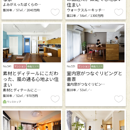
住まい
よみがえったぼくらの…
ウォークスルーキッチ…
築38年 ／ 57㎡ ／ 2040万円
築22年 ／ 56㎡ ／ 1300万円
No.541
No.531
マンション
中古リノベ
マンション
中古リノベ
素材とディテールにこだわ
室内窓がつなぐリビングと
った、風の通る心地よい住
書斎
まい
室内窓がつなぐリビン…
素材とディテールにこ…
築18年 ／ 53㎡ ／ -
築38年 ／ 52㎡ ／ 970万円
ワンストップ