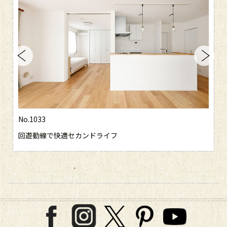
No.1033
N
回遊動線で快適セカンドライフ
木