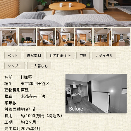
ペット
自然素材
住宅性能向上
戸建
ナチュラル
シンプル
二人暮らし
名前
H様邸
場所
東京都世田谷区
建物種別
戸建
構造
木造在来工法
築年数
-
対象面積
約 97 ㎡
費用
約 1000 万円（税込み）
工期
約 2ヶ月
完工年月
2025年4月