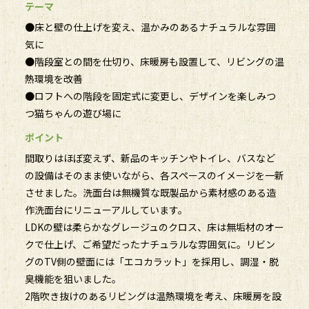
テーマ
●床と壁の仕上げを変え、温かみのあるナチュラルな雰囲
気に
●階段室との間を仕切り、床暖房も設置して、リビングの温
熱環境を改善
●ロフトへの階段を固定式に変更し、デザインを楽しみつ
つ猫ちゃんの遊び場に
ポイント
間取りはほぼ変えず、新品のキッチンやトイレ、バスなど
の設備はそのまま使いながら、各スペースのイメージを一新
させました。洗面台は無機質な既製品から素材感のある造
作洗面台にリニューアルしています。
LDKの壁は柔らかなグレージュのクロス、床は無垢材のオー
クで仕上げ、ご希望だったナチュラルな雰囲気に。リビン
グのTV側の壁面には「エコカラット」を採用し、調湿・脱
臭機能を狙いました。
2階吹き抜けのあるリビングは温熱環境を考え、床暖房を設