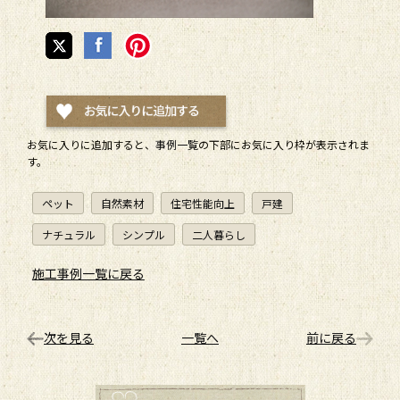
お気に入りに追加すると、
事例一覧
の下部にお気に入り枠が表示されま
す。
ペット
自然素材
住宅性能向上
戸建
ナチュラル
シンプル
二人暮らし
施工事例一覧に戻る
次を見る
一覧へ
前に戻る