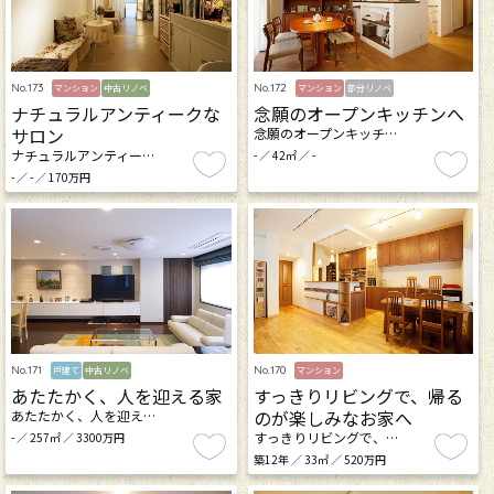
No.173
No.172
マンション
中古リノベ
マンション
部分リノベ
ナチュラルアンティークな
念願のオープンキッチンへ
サロン
念願のオープンキッチ…
ナチュラルアンティー…
- ／ 42㎡ ／ -
- ／ - ／ 170万円
No.171
No.170
戸建て
中古リノベ
マンション
あたたかく、人を迎える家
すっきりリビングで、帰る
のが楽しみなお家へ
あたたかく、人を迎え…
すっきりリビングで、…
- ／ 257㎡ ／ 3300万円
築12年 ／ 33㎡ ／ 520万円