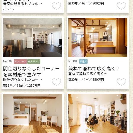
青空の見えるヒノキの…
築30年 ／ 68㎡ ／ 800万円
- ／ - ／ -
No.179
No.178
マンション
中古リノベ
戸建て
間仕切りなくしたコーナー
兼ねて兼ねて広く高く！
を素材感で生かす
兼ねて兼ねて広く高く…
間仕切りなくしたコー…
築20年 ／ 44㎡ ／ 580万円
築15年 ／ 76㎡ ／ 1250万円