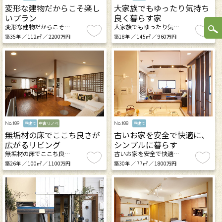
変形な建物だからこそ楽し
大家族でもゆったり気持ち
いプラン
良く暮らす家
変形な建物だからこそ…
大家族でもゆったり気…
築35年 ／ 112㎡ ／ 2200万円
築18年 ／ 145㎡ ／ 960万円
No.189
No.188
戸建て
中古リノベ
戸建て
無垢材の床でここち良さが
古いお家を安全で快適に、
広がるリビング
シンプルに暮らす
無垢材の床でここち良…
古いお家を安全で快適…
築26年 ／ 100㎡ ／ 1100万円
築30年 ／ 77㎡ ／ 1800万円