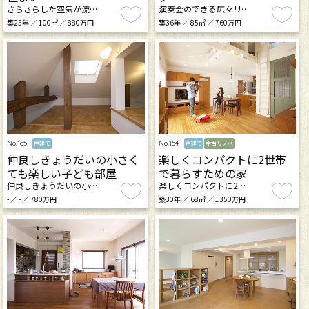
さらさらした空気が流…
演奏会のできる広々リ…
築25年 ／ 100㎡ ／ 880万円
築36年 ／ 85㎡ ／ 760万円
No.165
No.164
戸建て
戸建て
中古リノベ
仲良しきょうだいの小さく
楽しくコンパクトに2世帯
ても楽しい子ども部屋
で暮らすための家
仲良しきょうだいの小…
楽しくコンパクトに2…
- ／ - ／ 780万円
築30年 ／ 68㎡ ／ 1350万円