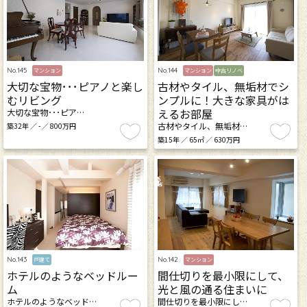
No.145
No.144
マンション
マンション
中古リノベ
大切な宝物･･･ピアノと楽し
古材やタイル、無垢材でシ
むリビング
ンプルに！大きな家具がは
えるお部屋
大切な宝物･･･ピア…
古材やタイル、無垢材…
築32年 ／ - ／ 800万円
築15年 ／ 65㎡ ／ 630万円
No.143
No.142
戸建て
マンション
ホテルのようなベッドルー
間仕切りを最小限にして、
ム
光と風の通る住まいに
ホテルのようなベッド…
間仕切りを最小限にし…