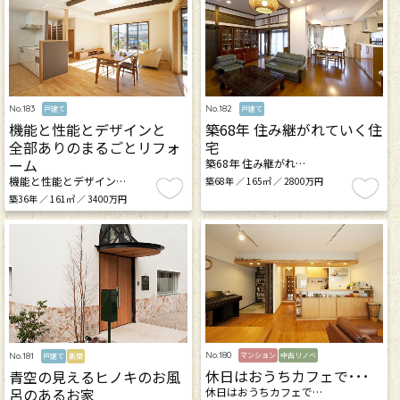
No.183
No.182
戸建て
戸建て
機能と性能とデザインと
築68年 住み継がれていく住
全部ありのまるごとリフォ
宅
ーム
築68年 住み継がれ…
機能と性能とデザイン…
築68年 ／ 165㎡ ／ 2800万円
築36年 ／ 161㎡ ／ 3400万円
No.180
No.181
マンション
中古リノベ
戸建て
新築
休日はおうちカフェで･･･
青空の見えるヒノキのお風
呂のあるお家
休日はおうちカフェで…