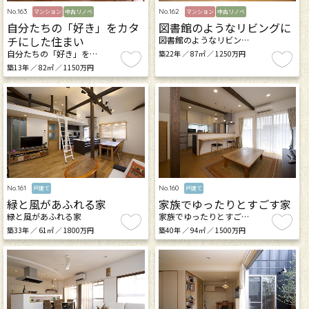
No.163
No.162
マンション
中古リノベ
マンション
中古リノベ
自分たちの「好き」をカタ
図書館のようなリビングに
チにした住まい
図書館のようなリビン…
自分たちの「好き」を…
築22年 ／ 87㎡ ／ 1250万円
築13年 ／ 82㎡ ／ 1150万円
No.161
No.160
戸建て
戸建て
緑と風があふれる家
家族でゆったりとすごす家
緑と風があふれる家
家族でゆったりとすご…
築33年 ／ 61㎡ ／ 1800万円
築40年 ／ 94㎡ ／ 1500万円