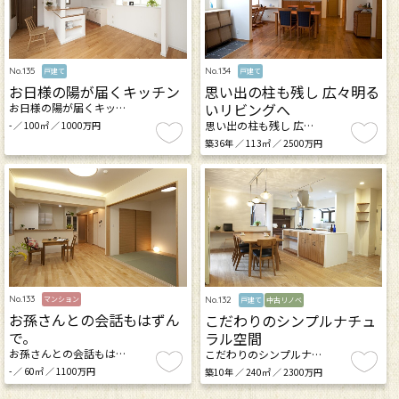
No.135
No.134
戸建て
戸建て
お日様の陽が届くキッチン
思い出の柱も残し 広々明る
いリビングへ
お日様の陽が届くキッ…
思い出の柱も残し 広…
- ／ 100㎡ ／ 1000万円
築36年 ／ 113㎡ ／ 2500万円
No.133
No.132
マンション
戸建て
中古リノベ
お孫さんとの会話もはずん
こだわりのシンプルナチュ
で。
ラル空間
お孫さんとの会話もは…
こだわりのシンプルナ…
- ／ 60㎡ ／ 1100万円
築10年 ／ 240㎡ ／ 2300万円