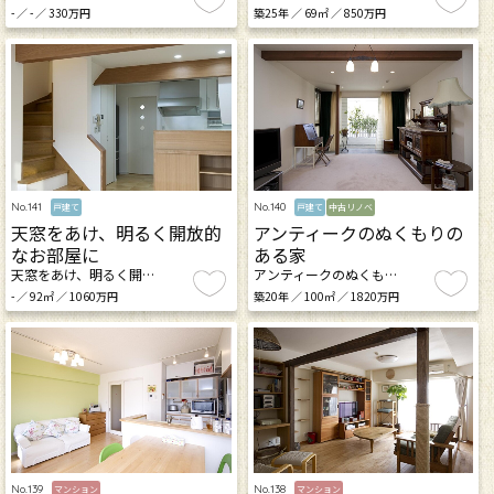
- ／ - ／ 330万円
築25年 ／ 69㎡ ／ 850万円
No.141
No.140
戸建て
戸建て
中古リノベ
天窓をあけ、明るく開放的
アンティークのぬくもりの
なお部屋に
ある家
天窓をあけ、明るく開…
アンティークのぬくも…
- ／ 92㎡ ／ 1060万円
築20年 ／ 100㎡ ／ 1820万円
No.139
No.138
マンション
マンション