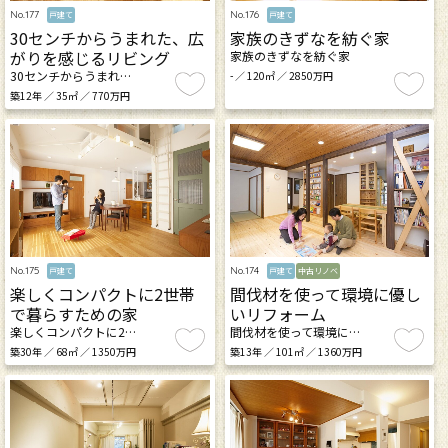
No.177
No.176
戸建て
戸建て
30センチからうまれた、広
家族のきずなを紡ぐ家
がりを感じるリビング
家族のきずなを紡ぐ家
30センチからうまれ…
- ／ 120㎡ ／ 2850万円
築12年 ／ 35㎡ ／ 770万円
No.175
No.174
戸建て
戸建て
中古リノベ
楽しくコンパクトに2世帯
間伐材を使って環境に優し
で暮らすための家
いリフォーム
楽しくコンパクトに2…
間伐材を使って環境に…
築30年 ／ 68㎡ ／ 1350万円
築13年 ／ 101㎡ ／ 1360万円