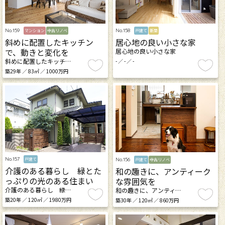
No.159
No.158
マンション
中古リノベ
戸建て
新築
斜めに配置したキッチン
居心地の良い小さな家
で、動きと変化を
居心地の良い小さな家
斜めに配置したキッチ…
- ／ - ／ -
築29年 ／ 83㎡ ／ 1000万円
No.157
No.156
戸建て
戸建て
中古リノベ
介護のある暮らし 緑とた
和の趣きに、アンティーク
っぷりの光のある住まい
な雰囲気を
介護のある暮らし 緑…
和の趣きに、アンティ…
築20年 ／ 120㎡ ／ 1980万円
築30年 ／ 120㎡ ／ 860万円