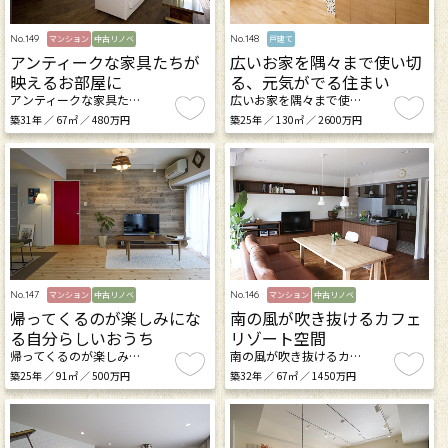
No.149
No.148
マンション
中古リノベ
戸建て
アンティークな家具たちが
広いお家を隅々まで使い切
映えるお部屋に
る、元気がでる住まい
アンティークな家具た…
広いお家を隅々まで使…
築31年 ／ 67㎡ ／ 480万円
築25年 ／ 130㎡ ／ 2600万円
No.147
No.146
マンション
中古リノベ
マンション
中古リノベ
帰ってくるのが楽しみにな
南の風が吹き抜けるカフェ
る自分らしいおうち
リゾート空間
帰ってくるのが楽しみ…
南の風が吹き抜けるカ…
築25年 ／ 91㎡ ／ 500万円
築32年 ／ 67㎡ ／ 1450万円