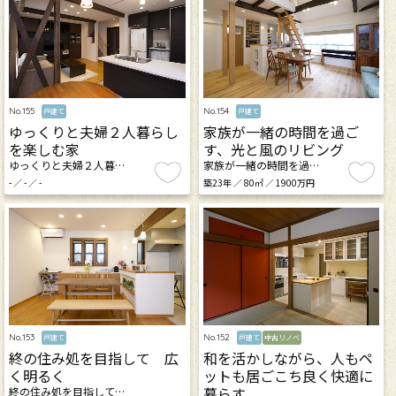
No.155
No.154
戸建て
戸建て
ゆっくりと夫婦２人暮らし
家族が一緒の時間を過ご
を楽しむ家
す、光と風のリビング
ゆっくりと夫婦２人暮…
家族が一緒の時間を過…
- ／ - ／ -
築23年 ／ 80㎡ ／ 1900万円
No.153
No.152
戸建て
戸建て
中古リノベ
終の住み処を目指して 広
和を活かしながら、人もペ
く明るく
ットも居ごこち良く快適に
暮らす
終の住み処を目指して…