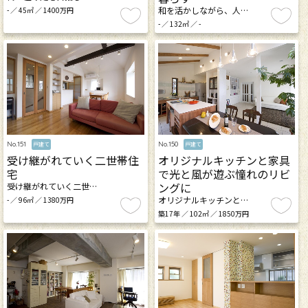
和を活かしながら、人…
- ／ 45㎡ ／ 1400万円
- ／ 132㎡ ／ -
No.151
No.150
戸建て
戸建て
受け継がれていく二世帯住
オリジナルキッチンと家具
宅
で光と風が遊ぶ憧れのリビ
ングに
受け継がれていく二世…
オリジナルキッチンと…
- ／ 96㎡ ／ 1380万円
築17年 ／ 102㎡ ／ 1850万円