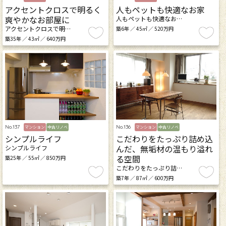
アクセントクロスで明るく
人もペットも快適なお家
爽やかなお部屋に
人もペットも快適なお…
アクセントクロスで明…
築6年 ／ 45㎡ ／ 520万円
築35年 ／ 43㎡ ／ 640万円
No.136
No.137
マンション
中古リノベ
マンション
中古リノベ
こだわりをたっぷり詰め込
シンプルライフ
んだ、無垢材の温もり溢れ
シンプルライフ
る空間
築25年 ／ 55㎡ ／ 850万円
こだわりをたっぷり詰…
築7年 ／ 87㎡ ／ 600万円