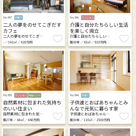
No.187
No.186
戸建て
マンション
二人の夢をのせてこぎだす
介護と自分たちらしい生活
カフェ
を楽しく両立
二人の夢をのせてこぎ…
介護と自分たちらしい…
- ／ 142㎡ ／ 420万円
築30年 ／ 63㎡ ／ 910万円
No.185
No.184
マンション
中古リノベ
戸建て
自然素材に包まれた気持ち
子供達とおばあちゃんとみ
のいい住まい
んなで元気に暮らす家
自然素材に包まれた気…
子供達とおばあちゃん…
築27年 ／ 64㎡ ／ 460万円
築30年 ／ 110㎡ ／ 2500万円