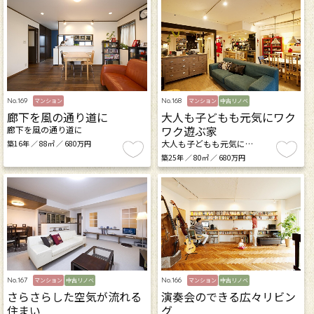
No.169
No.168
マンション
マンション
中古リノベ
廊下を風の通り道に
大人も子どもも元気にワク
ワク遊ぶ家
廊下を風の通り道に
大人も子どもも元気に…
築16年 ／ 88㎡ ／ 680万円
築25年 ／ 80㎡ ／ 680万円
No.167
No.166
マンション
中古リノベ
マンション
中古リノベ
さらさらした空気が流れる
演奏会のできる広々リビン
住まい
グ