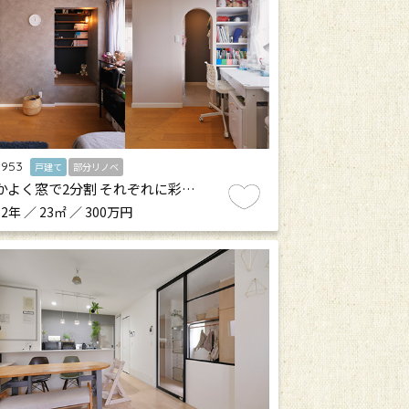
.953
戸建て
部分リノベ
かよく窓で2分割 それぞれに彩…
2年 ／ 23㎡ ／ 300万円