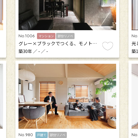
No.1006
No
マンション
部分リノベ
グレー×ブラックでつくる、モノト…
光
築30年 ／ - ／ -
築1
No.980
No
戸建て
部分リノベ