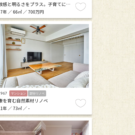
放感と明るさをプラス。子育てに…
7年 ／ 66㎡ ／ 700万円
.967
マンション
部分リノベ
康を育む自然素材リノベ
1年 ／ 73㎡ ／ -