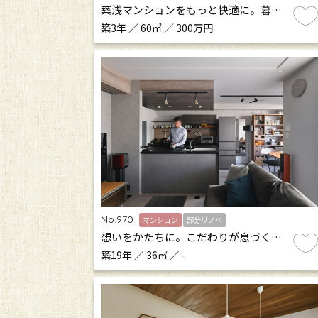
築浅マンションをもっと快適に。暮…
築3年 ／ 60㎡ ／ 300万円
No.970
マンション
部分リノベ
想いをかたちに。こだわりが息づく…
築19年 ／ 36㎡ ／ -