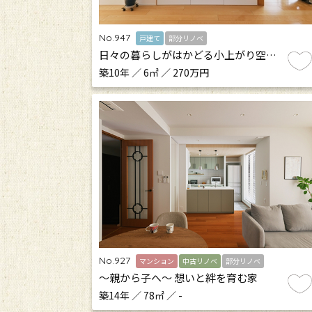
No.947
戸建て
部分リノベ
日々の暮らしがはかどる小上がり空…
築10年 ／ 6㎡ ／ 270万円
No.927
マンション
中古リノベ
部分リノベ
～親から子へ～ 想いと絆を育む家
築14年 ／ 78㎡ ／ -