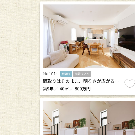
No.1014
戸建て
部分リノベ
間取りはそのまま、明るさが広がる…
築9年 ／ 40㎡ ／ 800万円