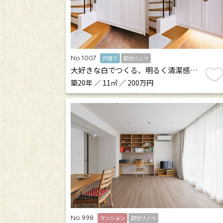
No.1007
戸建て
部分リノベ
大好きな白でつくる、明るく清潔感…
築20年 ／ 11㎡ ／ 200万円
No.998
マンション
部分リノベ