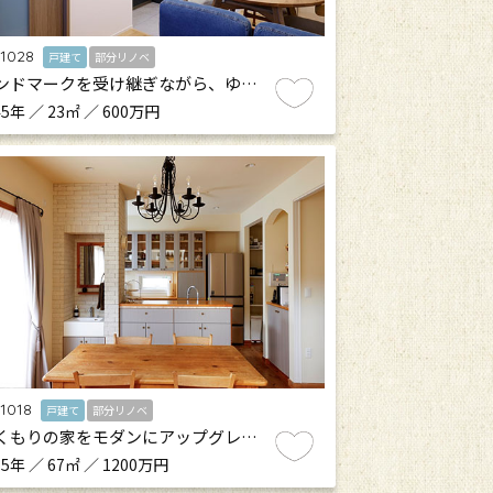
.1028
戸建て
部分リノベ
ンドマークを受け継ぎながら、ゆ…
5年 ／ 23㎡ ／ 600万円
.1018
戸建て
部分リノベ
くもりの家をモダンにアップグレ…
5年 ／ 67㎡ ／ 1200万円