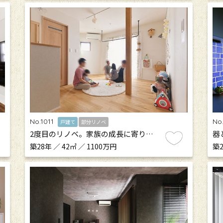
No.1011
No
戸建て
部分リノベ
2度目のリノベ。家族の成長に寄り…
器
築28年 ／ 42㎡ ／ 1100万円
築2