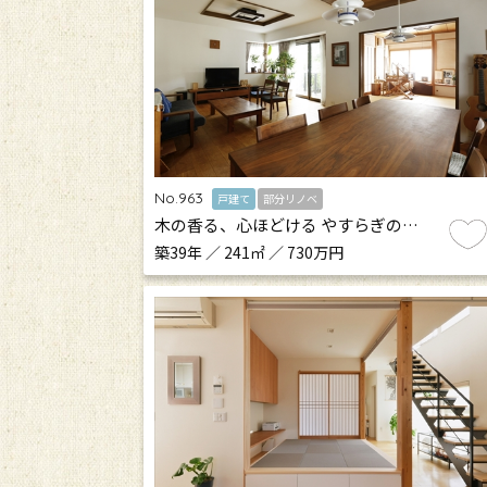
No.963
戸建て
部分リノベ
木の香る、心ほどける やすらぎの…
築39年 ／ 241㎡ ／ 730万円