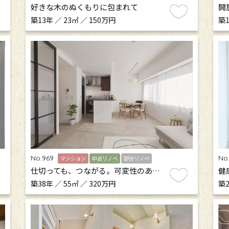
好きな木のぬくもりに包まれて
開
築13年 ／ 23㎡ ／ 150万円
築1
No.969
No
マンション
中古リノベ
部分リノベ
仕切っても、つながる。可変性のあ…
健
築38年 ／ 55㎡ ／ 320万円
築2