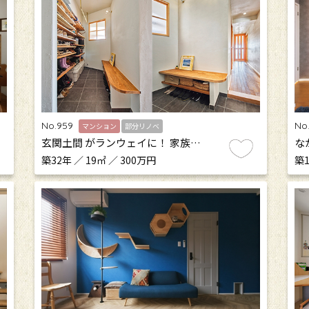
No.959
No
マンション
部分リノベ
玄関土間 がランウェイに！ 家族…
な
築32年 ／ 19㎡ ／ 300万円
築1