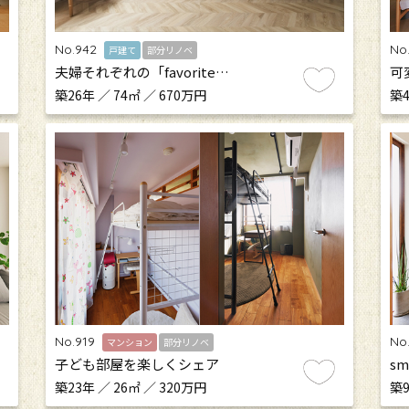
No.942
No
戸建て
部分リノベ
夫婦それぞれの「favorite…
可
築26年 ／ 74㎡ ／ 670万円
築4
No.919
No
マンション
部分リノベ
子ども部屋を楽しくシェア
sm
築23年 ／ 26㎡ ／ 320万円
築9