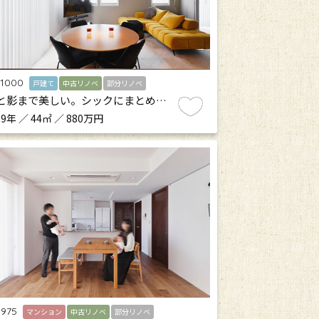
.1000
戸建て
中古リノベ
部分リノベ
と影まで美しい。シックにまとめ…
9年 ／ 44㎡ ／ 880万円
.975
マンション
中古リノベ
部分リノベ