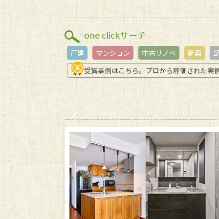
one clickサーチ
戸建
マンション
中古リノベ
新築
受賞事例はこちら。プロから評価された実