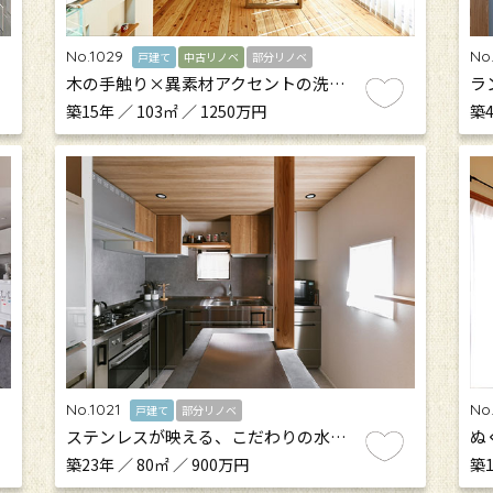
No.1029
No
戸建て
中古リノベ
部分リノベ
木の手触り×異素材アクセントの洗…
ラ
築15年 ／ 103㎡ ／ 1250万円
築4
No.1021
No
戸建て
部分リノベ
ステンレスが映える、こだわりの水…
ぬ
築23年 ／ 80㎡ ／ 900万円
築1