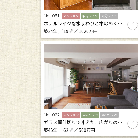
No.1031
マンション
中古リノベ
部分リノベ
ホテルライクな水まわりと木のぬく…
築24年 ／ 19㎡ ／ 1020万円
No.1027
マンション
中古リノベ
部分リノベ
ガラス間仕切りで叶えた、広がりの…
築45年 ／ 62㎡ ／ 500万円