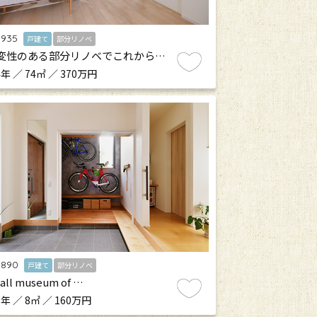
.935
戸建て
部分リノベ
変性のある部分リノベでこれから…
年 ／ 74㎡ ／ 370万円
.890
戸建て
部分リノベ
all museum of …
年 ／ 8㎡ ／ 160万円