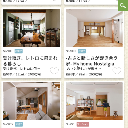
築33年 ／ 176㎡ ／ -
築38年 ／ 117㎡ ／ -
No.1010
No.1008
戸建て
戸建て
受け継ぎ、レトロに包まれ
-古さと新しさが響き合う
る暮らし
家- My home Nostalgia
受け継ぎ、レトロに包…
-古さと新しさが響き…
築40年 ／ 121㎡ ／ 2400万円
築86年 ／ 98㎡ ／ 2600万円
No.1003
No.995
戸建て
マンション