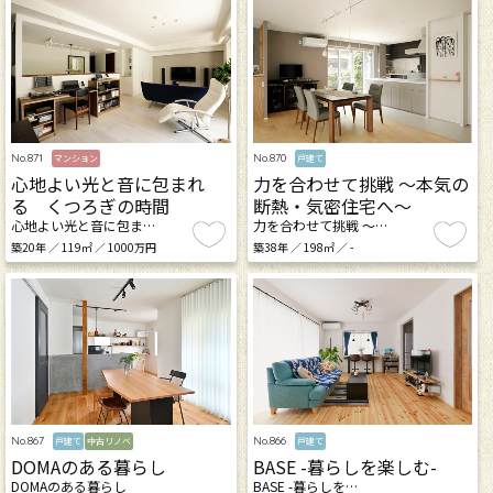
No.871
No.870
マンション
戸建て
心地よい光と音に包まれ
力を合わせて挑戦 ～本気の
る くつろぎの時間
断熱・気密住宅へ～
心地よい光と音に包ま…
力を合わせて挑戦 ～…
築20年 ／ 119㎡ ／ 1000万円
築38年 ／ 198㎡ ／ -
No.867
No.866
戸建て
中古リノベ
戸建て
DOMAのある暮らし
BASE -暮らしを楽しむ-
DOMAのある暮らし
BASE -暮らしを…