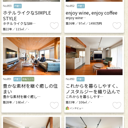
No.853
No.852
戸建て
戸建て
ホテルライクなSIMPLE
enjoy wine, enjoy coffee
STYLE
enjoy wine…
ホテルライクなSIM…
築36年 ／ 97㎡ ／ 1490万円
築22年 ／ 115㎡ ／ -
No.851
No.850
戸建て
中古リノベ
戸建て
豊かな素材を継ぐ癒しの住
これからを暮らしやすく、
まい
ノスタルジーを織り込んで
豊かな素材を継ぐ癒し…
これからを暮らしやす…
築28年 ／ 160㎡ ／ -
築33年 ／ 106㎡ ／ -
インタビュー