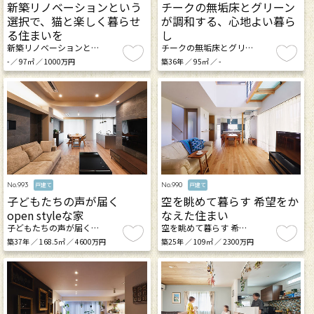
新築リノベーションという
チークの無垢床とグリーン
選択で、猫と楽しく暮らせ
が調和する、心地よい暮ら
る住まいを
し
新築リノベーションと…
チークの無垢床とグリ…
- ／ 97㎡ ／ 1000万円
築36年 ／ 95㎡ ／ -
No.993
No.990
戸建て
戸建て
子どもたちの声が届く
空を眺めて暮らす 希望をか
open styleな家
なえた住まい
子どもたちの声が届く…
空を眺めて暮らす 希…
築37年 ／ 168.5㎡ ／ 4600万円
築25年 ／ 109㎡ ／ 2300万円