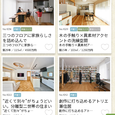
No.1034
No.1029
戸建て
中古リノベ
戸建て
中古リノベ
部分リノベ
三つのフロアに家族らしさ
木の手触り×異素材アクセ
を詰め込んで
ントの洗練空間
三つのフロアに家族ら…
木の手触り×異素材ア…
築29年 ／ 115㎡ ／ 4500万円
築15年 ／ 103㎡ ／ 1250万円
No.1022
No.1012
戸建て
戸建て
”近くて別々”がちょうどい
創作に打ち込めるアトリエ
い。分離型二世帯の住まい
兼住居
”近くて別々”がちょ…
創作に打ち込めるアト…