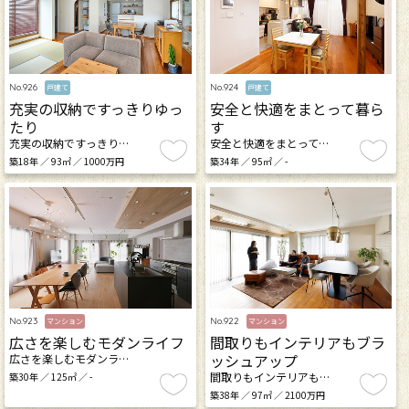
No.926
No.924
戸建て
戸建て
充実の収納ですっきりゆっ
安全と快適をまとって暮ら
たり
す
充実の収納ですっきり…
安全と快適をまとって…
築18年 ／ 93㎡ ／ 1000万円
築34年 ／ 95㎡ ／ -
No.923
No.922
マンション
マンション
広さを楽しむモダンライフ
間取りもインテリアもブラ
ッシュアップ
広さを楽しむモダンラ…
間取りもインテリアも…
築30年 ／ 125㎡ ／ -
築38年 ／ 97㎡ ／ 2100万円