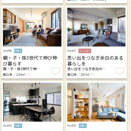
No.838
No.837
戸建て
マンション
親・子・孫3世代で伸び伸
思い出をつなぎ余白のある
び暮らす
暮らしを
親・子・孫3世代で伸…
思い出をつなぎ余白の…
築31年 ／ 133㎡ ／ -
築22年 ／ 107㎡ ／ -
No.835
No.832
戸建て
戸建て