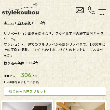
menu
ホーム
>
施工事例
>
90㎡台
リノベーション事例を探すなら、スタイル工房の施工事例ギャラ
リーへ。
マンション・戸建てのフルリノベから部分リノベまで、1,000件以
上の実例を掲載。これからの住まいづくりのヒントにしてみませ
んか。
絞り込み条件：
90㎡台
306
検索結果
件中
1〜60件を表示しています。
→絞り込み条件をリセット