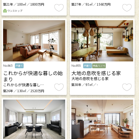
築21年 ／ 100㎡ ／ 1800万円
築27年 ／ 91㎡ ／ 1560万円
ワンストップ
No.863
No.855
戸建て
戸建て
中古リノベ
これからが快適な暮しの始
大地の息吹を感じる家
まり
大地の息吹を感じる家
これからが快適な暮し…
築38年 ／ 97㎡ ／ -
築26年 ／ 130㎡ ／ 2520万円