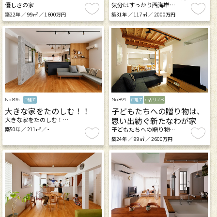
優しさの家
気分はすっかり西海岸…
築22年 ／ 99㎡ ／ 1600万円
築31年 ／ 117㎡ ／ 2000万円
No.896
No.894
戸建て
戸建て
中古リノベ
大きな家をたのしむ！！
子どもたちへの贈り物は、
思い出紡ぐ新たなわが家
大きな家をたのしむ！…
子どもたちへの贈り物…
築50年 ／ 211㎡ ／ -
築24年 ／ 99㎡ ／ 2600万円