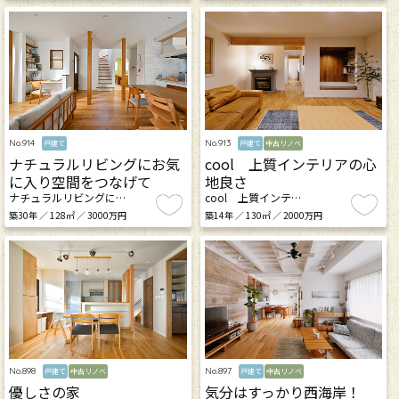
No.914
No.913
戸建て
戸建て
中古リノベ
ナチュラルリビングにお気
cool 上質インテリアの心
に入り空間をつなげて
地良さ
ナチュラルリビングに…
cool 上質インテ…
築30年 ／ 128㎡ ／ 3000万円
築14年 ／ 130㎡ ／ 2000万円
No.898
No.897
戸建て
中古リノベ
戸建て
中古リノベ
優しさの家
気分はすっかり西海岸！