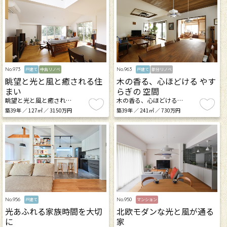
No.973
No.963
戸建て
中古リノベ
戸建て
部分リノベ
眺望と光と風と癒される住
木の香る、心ほどける やす
まい
らぎの 空間
眺望と光と風と癒され…
木の香る、心ほどける…
築39年 ／ 127㎡ ／ 3150万円
築39年 ／ 241㎡ ／ 730万円
No.956
No.950
戸建て
マンション
光あふれる家族時間を大切
北欧モダンな光と風が通る
に
家