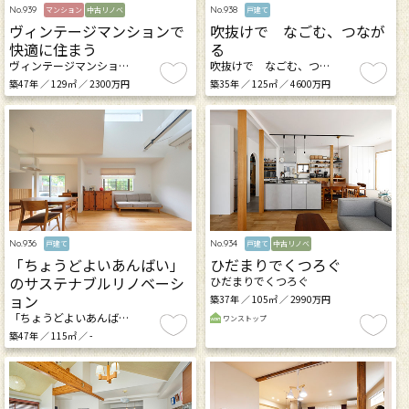
No.939
No.938
マンション
中古リノベ
戸建て
ヴィンテージマンションで
吹抜けで なごむ、つなが
快適に住まう
る
ヴィンテージマンショ…
吹抜けで なごむ、つ…
築47年 ／ 129㎡ ／ 2300万円
築35年 ／ 125㎡ ／ 4600万円
No.936
No.934
戸建て
戸建て
中古リノベ
「ちょうどよいあんばい」
ひだまりでくつろぐ
のサステナブルリノベーシ
ひだまりでくつろぐ
ョン
築37年 ／ 105㎡ ／ 2990万円
「ちょうどよいあんば…
ワンストップ
築47年 ／ 115㎡ ／ -