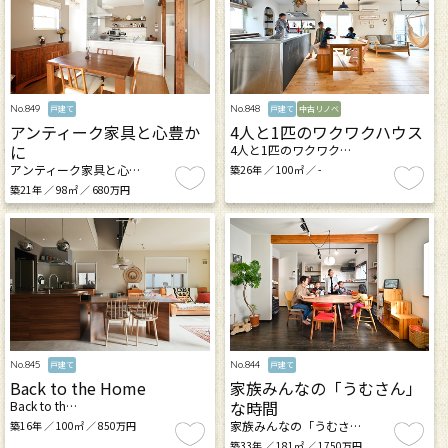
No.849
No.848
戸建て
戸建て
中古リノベ
アンティーク家具と心豊か
4人と1匹のワクワクハウス
に
4人と1匹のワクワク…
アンティーク家具と心…
築26年 ／ 100㎡ ／ -
築21年 ／ 98㎡ ／ 680万円
No.845
No.844
戸建て
戸建て
Back to the Home
家族みんなの「うむさん」
な時間
Back to th…
家族みんなの「うむさ…
築16年 ／ 100㎡ ／ 850万円
築33年 ／ 181㎡ ／ 1750万円