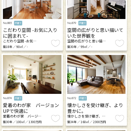
No.883
No.879
戸建て
戸建て
こだわり空間 -お気に入り
空間の広がりと思い描いて
に囲まれて-
いた世界観を
こだわり空間 -お気…
空間の広がりと思い描…
築18年 ／ 90㎡ ／ -
築30年 ／ 99㎡ ／ -
No.874
No.872
戸建て
戸建て
愛着のわが家 バージョン
懐かしさを受け継ぎ、より
UPで快適に
豊かに。
愛着のわが家 バージ…
懐かしさを受け継ぎ、…
築30年 ／ 100㎡ ／ 1300万円
築34年 ／ 160㎡ ／ 2300万円