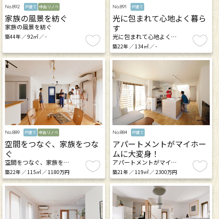
No.892
No.891
戸建て
中古リノベ
戸建て
家族の風景を紡ぐ
光に包まれて心地よく暮ら
す
家族の風景を紡ぐ
光に包まれて心地よく…
築44年 ／ 92㎡ ／ -
築22年 ／ 134㎡ ／ -
No.889
No.884
戸建て
中古リノベ
戸建て
空間をつなぐ、家族をつな
アパートメントがマイホー
ぐ
ムに大変身！
空間をつなぐ、家族を…
アパートメントがマイ…
築22年 ／ 115㎡ ／ 1180万円
築21年 ／ 119㎡ ／ 2300万円