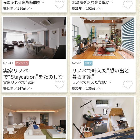
光あふれる家族時間を…
北欧モダンな光と風が…
築34年 ／ 136㎡ ／ -
築21年 ／ 102㎡ ／ -
No.948
No.946
マンション
戸建て
実家リノベ
リノベで叶えた“想い出と
で“Staycation”をたのしむ
暮らす家”
実家リノベで“Sta…
リノベで叶えた“想い…
築41年 ／ 247㎡ ／ -
築30年 ／ 135㎡ ／ -