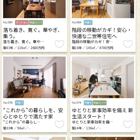
No.989
No.984
マンション
中古リノベ
戸建て
落ち着き、寛ぐ。華やぎ、
階段の移動がカギ！安心・
集う。
快適な二世帯住宅へ
落ち着き、寛ぐ。華や…
階段の移動がカギ！安…
築43年 ／ 110㎡ ／ 2600万円
築16年 ／ 145㎡ ／ 4700万円
No.978
No.974
戸建て
戸建て
中古リノベ
“これから”の暮らしを、安
ゆとりと家事効率を備え 新
心とゆとりで満たす家
生活スタート！
“これから”の暮らし…
ゆとりと家事効率を備…
築33年 ／ 96㎡ ／ -
築14年 ／ 136㎡ ／ -