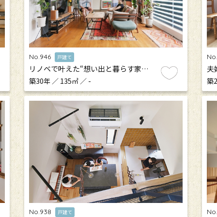
No.946
No
戸建て
リノベで叶えた“想い出と暮らす家…
夫
築30年 ／ 135㎡ ／ -
築2
No.938
No
戸建て