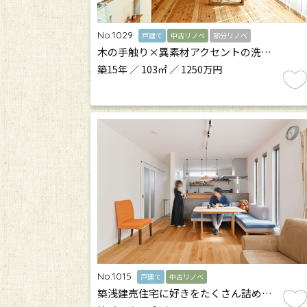
No.1029
戸建て
中古リノベ
部分リノベ
木の手触り×異素材アクセントの洗…
築15年 ／ 103㎡ ／ 1250万円
No.1015
戸建て
中古リノベ
築浅建売住宅に好きをたくさん詰め…