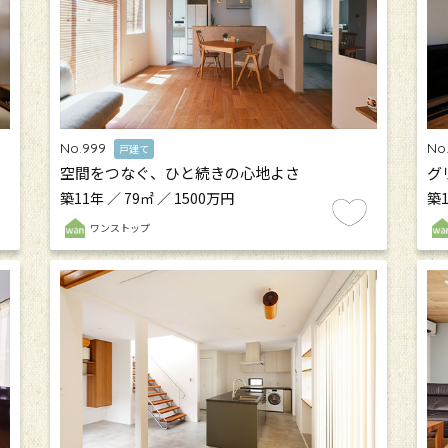
No.999
No
戸建て
空間をつなぐ、ひと続きの心地よさ
グ
築11年 ／ 79㎡ ／ 1500万円
築1
ワンストップ