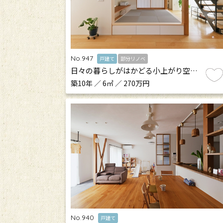
No.947
戸建て
部分リノベ
日々の暮らしがはかどる小上がり空…
築10年 ／ 6㎡ ／ 270万円
No.940
戸建て