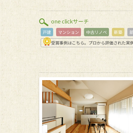
one clickサーチ
戸建
マンション
中古リノベ
新築
受賞事例はこちら。プロから評価された実