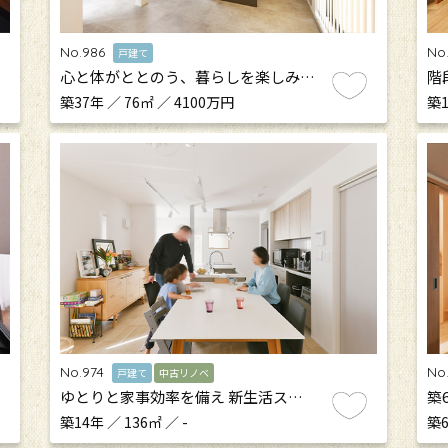
No.986
No
戸建て
心と体がととのう、暮らしを楽しみ…
階
築37年 ／ 76㎡ ／ 4100万円
築1
No.974
No
戸建て
中古リノベ
ゆとりと家事効率を備え 新生活ス…
築
築14年 ／ 136㎡ ／ -
築6