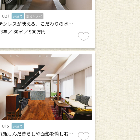
.1021
戸建て
部分リノベ
テンレスが映える、こだわりの水…
3年 ／ 80㎡ ／ 900万円
.1013
戸建て
れ親しんだ暮らしや面影を愉しむ…