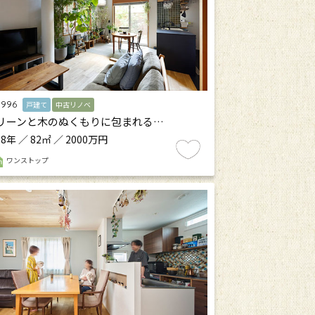
.996
戸建て
中古リノベ
リーンと木のぬくもりに包まれる…
8年 ／ 82㎡ ／ 2000万円
ワンストップ