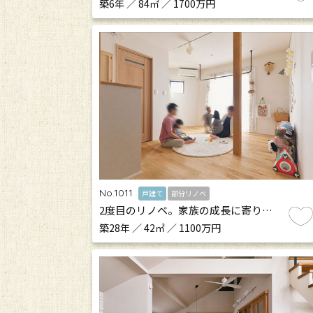
築6年 ／ 84㎡ ／ 1700万円
No.1011
戸建て
部分リノベ
2度目のリノベ。家族の成長に寄り…
築28年 ／ 42㎡ ／ 1100万円