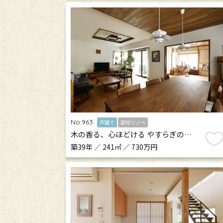
No.963
戸建て
部分リノベ
木の香る、心ほどける やすらぎの…
築39年 ／ 241㎡ ／ 730万円