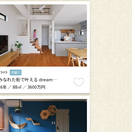
.949
戸建て
みなれた街で叶える dream…
6年 ／ 88㎡ ／ 3600万円