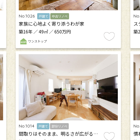
No.1026
No
戸建て
中古リノベ
家族に心地よく寄り添うわが家
ス
築16年 ／ 49㎡ ／ 650万円
築2
ワンストップ
No.1014
No
戸建て
部分リノベ
間取りはそのまま、明るさが広がる…
慣