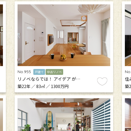
No.955
No
戸建て
中古リノベ
リノベならでは！ アイデア が…
住
築22年 ／ 83㎡ ／ 1300万円
築2