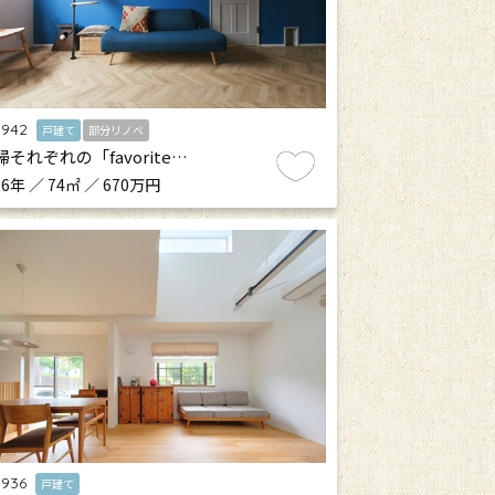
.942
戸建て
部分リノベ
婦それぞれの「favorite…
6年 ／ 74㎡ ／ 670万円
.936
戸建て