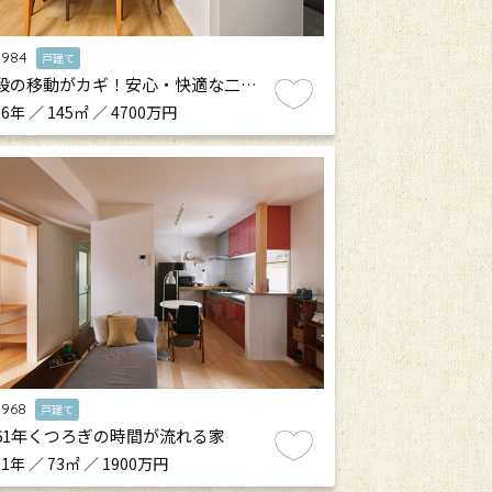
.984
戸建て
段の移動がカギ！安心・快適な二…
6年 ／ 145㎡ ／ 4700万円
.968
戸建て
61年くつろぎの時間が流れる家
1年 ／ 73㎡ ／ 1900万円