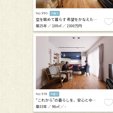
No.990
戸建て
空を眺めて暮らす 希望をかなえた…
築25年 ／ 109㎡ ／ 2300万円
No.978
戸建て
“これから”の暮らしを、安心とゆ…
築33年 ／ 96㎡ ／ -