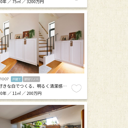
0年 ／ 75㎡ ／ 3200万円
.1007
戸建て
部分リノベ
好きな白でつくる、明るく清潔感…
0年 ／ 11㎡ ／ 200万円