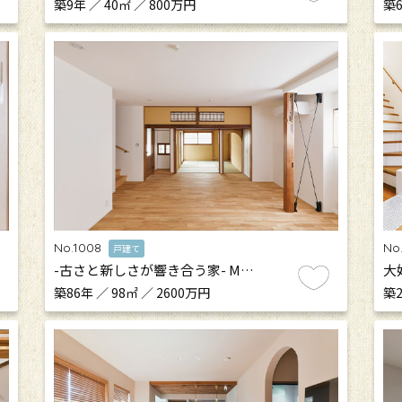
築9年 ／ 40㎡ ／ 800万円
築6
No.1008
No
戸建て
-古さと新しさが響き合う家- M…
大
築86年 ／ 98㎡ ／ 2600万円
築2