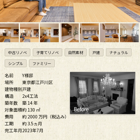
中古リノベ
子育てリノベ
自然素材
戸建
ナチュラル
シンプル
ファミリー
名前
Y様邸
場所
東京都江戸川区
建物種別
戸建
構造
2x4工法
築年数
築 14 年
対象面積
約 130 ㎡
費用
約 2000 万円（税込み）
工期
約 3.5ヵ月
完工年月
2023年7月