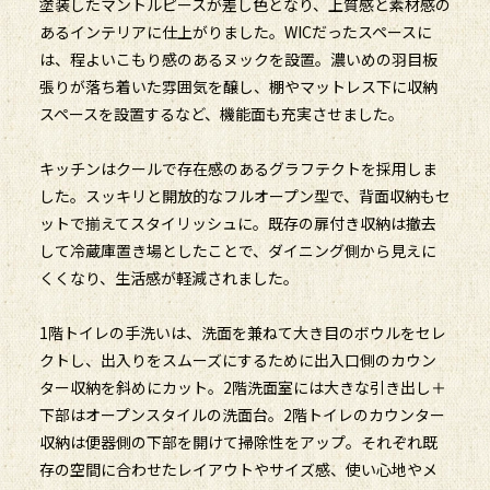
塗装したマントルピースが差し色となり、上質感と素材感の
あるインテリアに仕上がりました。WICだったスペースに
は、程よいこもり感のあるヌックを設置。濃いめの羽目板
張りが落ち着いた雰囲気を醸し、棚やマットレス下に収納
スペースを設置するなど、機能面も充実させました。
キッチンはクールで存在感のあるグラフテクトを採用しま
した。スッキリと開放的なフルオープン型で、背面収納もセ
ットで揃えてスタイリッシュに。既存の扉付き収納は撤去
して冷蔵庫置き場としたことで、ダイニング側から見えに
くくなり、生活感が軽減されました。
1階トイレの手洗いは、洗面を兼ねて大き目のボウルをセレ
クトし、出入りをスムーズにするために出入口側のカウン
ター収納を斜めにカット。2階洗面室には大きな引き出し＋
下部はオープンスタイルの洗面台。2階トイレのカウンター
収納は便器側の下部を開けて掃除性をアップ。それぞれ既
存の空間に合わせたレイアウトやサイズ感、使い心地やメ