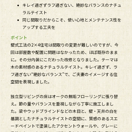
キレイ過ぎずラフ過ぎない、絶妙なバランスのナチュ
ラルテイスト
同じ間取りだからこそ、使い心地とメンテナンス性を
アップする工夫を
ポイント
壁式工法の2×4住宅は間取りの変更が難しいのですが、今
回は部屋数や配置に問題はなかったため、ほぼ既存のまま
に。その分内装にこだわった改修となりました。テーマは
木の素材感のあるナチュラルテイスト。キレイ過ぎず、ラ
フ過ぎない“絶妙なバランス”で、ご夫妻のイメージする住
空間を表現しました。
独立型リビングの床はオークの無垢フローリングに張り替
え。節の量やバランスを重視しながら丁寧に施工しまし
た。梁やウッドブラインドなどの木目と、壁・天井の白を
基調としたナチュラルテイストの空間に、質感のあるスエ
ードペイントで塗装したアクセントウォールや、グレーに