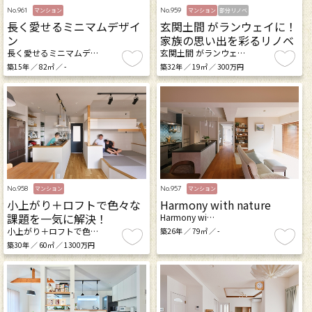
No.961
No.959
マンション
マンション
部分リノベ
長く愛せるミニマムデザイ
玄関土間 がランウェイに！
ン
家族の思い出を彩るリノベ
長く愛せるミニマムデ…
玄関土間 がランウェ…
築15年 ／ 82㎡ ／ -
築32年 ／ 19㎡ ／ 300万円
No.958
No.957
マンション
マンション
小上がり＋ロフトで色々な
Harmony with nature
課題を一気に解決！
Harmony wi…
小上がり＋ロフトで色…
築26年 ／ 79㎡ ／ -
築30年 ／ 60㎡ ／ 1300万円