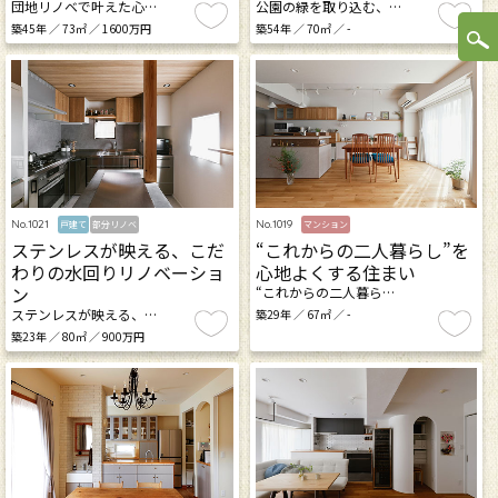
団地リノベで叶えた心…
公園の緑を取り込む、…
築45年 ／ 73㎡ ／ 1600万円
築54年 ／ 70㎡ ／ -
No.1021
No.1019
戸建て
部分リノベ
マンション
ステンレスが映える、こだ
“これからの二人暮らし”を
わりの水回りリノベーショ
心地よくする住まい
ン
“これからの二人暮ら…
ステンレスが映える、…
築29年 ／ 67㎡ ／ -
築23年 ／ 80㎡ ／ 900万円