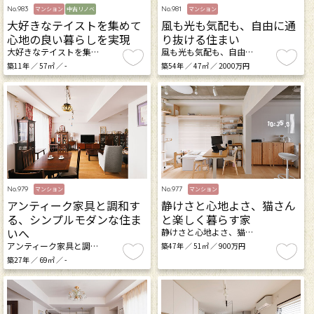
No.983
No.981
マンション
中古リノベ
マンション
大好きなテイストを集めて
風も光も気配も、自由に通
心地の良い暮らしを実現
り抜ける住まい
大好きなテイストを集…
風も光も気配も、自由…
築11年 ／ 57㎡ ／ -
築54年 ／ 47㎡ ／ 2000万円
No.979
No.977
マンション
マンション
アンティーク家具と調和す
静けさと心地よさ、猫さん
る、シンプルモダンな住ま
と楽しく暮らす家
いへ
静けさと心地よさ、猫…
アンティーク家具と調…
築47年 ／ 51㎡ ／ 900万円
築27年 ／ 69㎡ ／ -