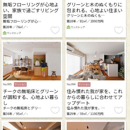
無垢フローリングが心地よ
グリーンと木のぬくもりに
い、家族で過ごすリビング
包まれる、心地よい住まい
空間
グリーンと木のぬくも…
無垢フローリングが心…
築18年 ／ 82㎡ ／ 2000万円
築28年 ／ 76㎡ ／ -
ワンストップ
ワンストップ
No.995
No.994
マンション
マンション
チークの無垢床とグリーン
住み慣れた我が家を、これ
が調和する、心地よい暮ら
からの暮らしに合わせてア
し
ップデート
チークの無垢床とグリ…
住み慣れた我が家を、…
築36年 ／ 95㎡ ／ -
築29年 ／ 59㎡ ／ 1100万円