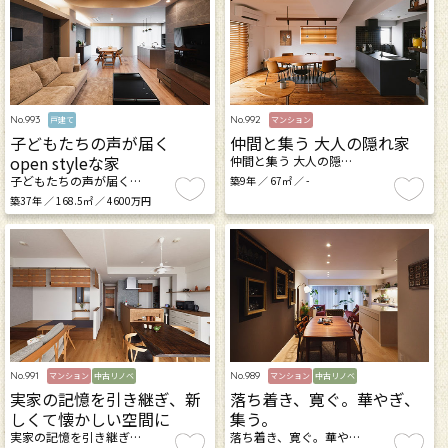
No.993
No.992
戸建て
マンション
子どもたちの声が届く
仲間と集う 大人の隠れ家
open styleな家
仲間と集う 大人の隠…
子どもたちの声が届く…
築9年 ／ 67㎡ ／ -
築37年 ／ 168.5㎡ ／ 4600万円
No.991
No.989
マンション
中古リノベ
マンション
中古リノベ
実家の記憶を引き継ぎ、新
落ち着き、寛ぐ。華やぎ、
しくて懐かしい空間に
集う。
実家の記憶を引き継ぎ…
落ち着き、寛ぐ。華や…