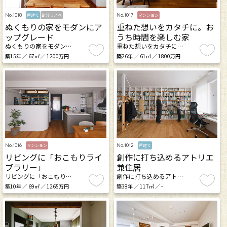
No.1018
No.1017
戸建て
部分リノベ
マンション
ぬくもりの家をモダンにア
重ねた想いをカタチに。お
ップグレード
うち時間を楽しむ家
ぬくもりの家をモダン…
重ねた想いをカタチに…
築15年 ／ 67㎡ ／ 1200万円
築26年 ／ 61㎡ ／ 1800万円
No.1016
No.1012
マンション
戸建て
リビングに「おこもりライ
創作に打ち込めるアトリエ
ブラリー」
兼住居
リビングに「おこもり…
創作に打ち込めるアト…
築10年 ／ 69㎡ ／ 1265万円
築38年 ／ 117㎡ ／ -