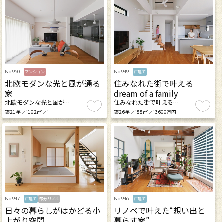
No.950
No.949
マンション
戸建て
北欧モダンな光と風が通る
住みなれた街で叶える
家
dream of a family
北欧モダンな光と風が…
住みなれた街で叶える…
築21年 ／ 102㎡ ／ -
築26年 ／ 88㎡ ／ 3600万円
No.947
No.946
戸建て
部分リノベ
戸建て
日々の暮らしがはかどる小
リノベで叶えた“想い出と
上がり空間
暮らす家”