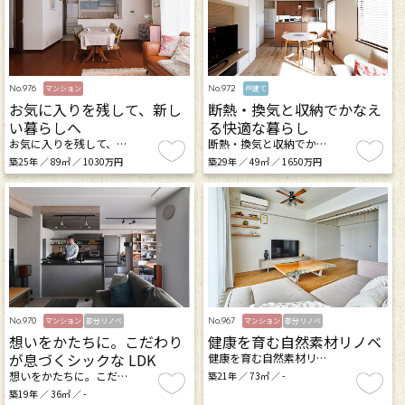
No.976
No.972
マンション
戸建て
お気に入りを残して、新し
断熱・換気と収納でかなえ
い暮らしへ
る快適な暮らし
お気に入りを残して、…
断熱・換気と収納でか…
築25年 ／ 89㎡ ／ 1030万円
築29年 ／ 49㎡ ／ 1650万円
No.970
No.967
マンション
部分リノベ
マンション
部分リノベ
想いをかたちに。こだわり
健康を育む自然素材リノベ
が息づくシックな LDK
健康を育む自然素材リ…
想いをかたちに。こだ…
築21年 ／ 73㎡ ／ -
築19年 ／ 36㎡ ／ -