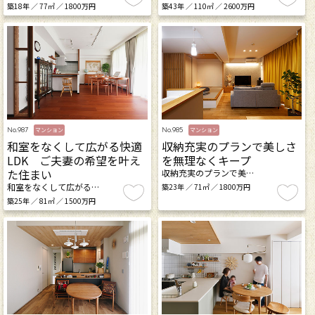
築18年 ／ 77㎡ ／ 1800万円
築43年 ／ 110㎡ ／ 2600万円
No.987
No.985
マンション
マンション
和室をなくして広がる快適
収納充実のプランで美しさ
LDK ご夫妻の希望を叶え
を無理なくキープ
た住まい
収納充実のプランで美…
和室をなくして広がる…
築23年 ／ 71㎡ ／ 1800万円
築25年 ／ 81㎡ ／ 1500万円