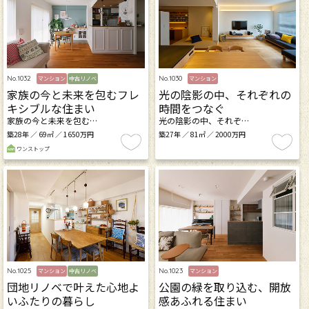
No.1032
No.1030
マンション
中古リノベ
マンション
家族の今と未来を包むフレ
光の陰影の中、それぞれの
キシブルな住まい
時間をつなぐ
家族の今と未来を包む…
光の陰影の中、それぞ…
築28年 ／ 69㎡ ／ 1650万円
築27年 ／ 81㎡ ／ 2000万円
ワンストップ
No.1025
No.1023
マンション
中古リノベ
マンション
団地リノベで叶えた心地よ
公園の緑を取り込む、開放
いふたりの暮らし
感あふれる住まい