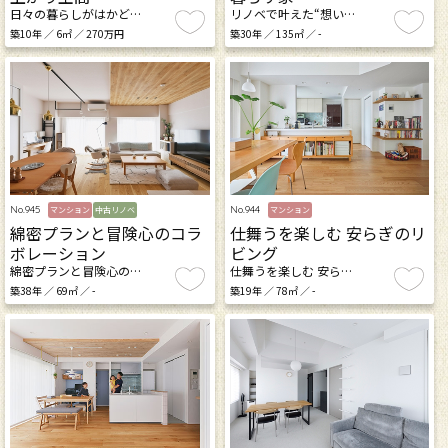
日々の暮らしがはかど…
リノベで叶えた“想い…
築10年 ／ 6㎡ ／ 270万円
築30年 ／ 135㎡ ／ -
No.945
No.944
マンション
中古リノベ
マンション
綿密プランと冒険心のコラ
仕舞うを楽しむ 安らぎのリ
ボレーション
ビング
綿密プランと冒険心の…
仕舞うを楽しむ 安ら…
築38年 ／ 69㎡ ／ -
築19年 ／ 78㎡ ／ -