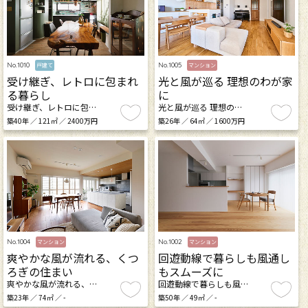
No.1010
No.1005
戸建て
マンション
受け継ぎ、レトロに包まれ
光と風が巡る 理想のわが家
る暮らし
に
受け継ぎ、レトロに包…
光と風が巡る 理想の…
築40年 ／ 121㎡ ／ 2400万円
築26年 ／ 64㎡ ／ 1600万円
No.1004
No.1002
マンション
マンション
爽やかな風が流れる、くつ
回遊動線で暮らしも風通し
ろぎの住まい
もスムーズに
爽やかな風が流れる、…
回遊動線で暮らしも風…
築23年 ／ 74㎡ ／ -
築50年 ／ 49㎡ ／ -