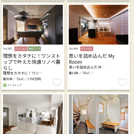
No.965
No.964
マンション
中古リノベ
マンション
理想をカタチに！ワンスト
思いを詰め込んだ My
ップで叶えた快適リノベ暮
Room
らし
思いを詰め込んだ M…
理想をカタチに！ワン…
築16年 ／ 70㎡ ／ -
築30年 ／ 55㎡ ／ 1700万円
ワンストップ