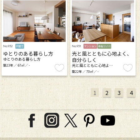
No.932
No.931
戸建て
マンション
中古リノベ
ゆとりのある暮らし方
光と風とともに心地よく、
自分らしく
ゆとりのある暮らし方
光と風とともに心地よ…
築23年 ／ 67㎡ ／ -
築22年 ／ 70㎡ ／ -
1
2
3
4