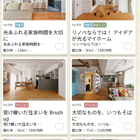
No.956
No.955
戸建て
戸建て
中古リノベ
光あふれる家族時間を大切
リノベならでは！ アイデア
に
が光るマイホーム
光あふれる家族時間を…
リノベならでは！ …
築34年 ／ 136㎡ ／ -
築22年 ／ 83㎡ ／ 1300万円
No.954
No.952
マンション
マンション
受け継いだ住まいを Brush
大切なものを、いつもそば
up
に
受け継いだ住まいを …
大切なものを、いつも…
築41年 ／ 63㎡ ／ 1940万円
築22年 ／ 77㎡ ／ 1100万円