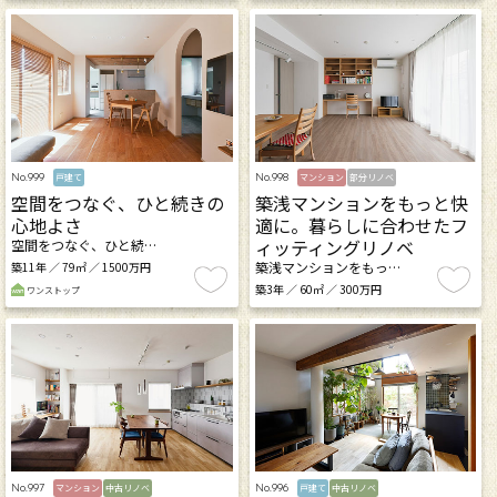
No.999
No.998
戸建て
マンション
部分リノベ
空間をつなぐ、ひと続きの
築浅マンションをもっと快
心地よさ
適に。暮らしに合わせたフ
ィッティングリノベ
空間をつなぐ、ひと続…
築浅マンションをもっ…
築11年 ／ 79㎡ ／ 1500万円
築3年 ／ 60㎡ ／ 300万円
ワンストップ
No.997
No.996
マンション
中古リノベ
戸建て
中古リノベ