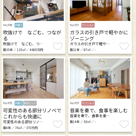
No.938
No.937
戸建て
マンション
吹抜けで なごむ、つなが
ガラスの引き戸で軽やかに
る
ゾーニング
吹抜けで なごむ、つ…
ガラスの引き戸で軽や…
築35年 ／ 125㎡ ／ 4600万円
築21年 ／ 87㎡ ／ -
No.935
No.933
戸建て
部分リノベ
マンション
可変性のある部分リノベで
音楽を奏で、食事を楽しむ
これからも快適に
音楽を奏で、食事を楽…
可変性のある部分リノ…
築14年 ／ 63㎡ ／ -
築4年 ／ 74㎡ ／ 370万円