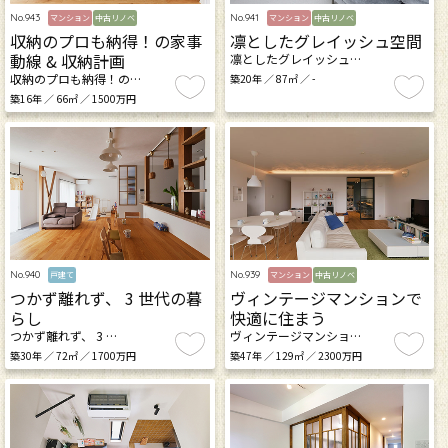
No.943
No.941
マンション
中古リノベ
マンション
中古リノベ
収納のプロも納得！の家事
凛としたグレイッシュ空間
動線 & 収納計画
凛としたグレイッシュ…
収納のプロも納得！の…
築20年 ／ 87㎡ ／ -
築16年 ／ 66㎡ ／ 1500万円
No.940
No.939
戸建て
マンション
中古リノベ
つかず離れず、 3 世代の暮
ヴィンテージマンションで
らし
快適に住まう
つかず離れず、 3 …
ヴィンテージマンショ…
築30年 ／ 72㎡ ／ 1700万円
築47年 ／ 129㎡ ／ 2300万円