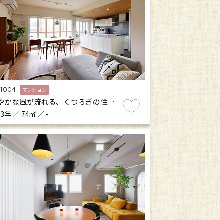
.1004
マンション
やかな風が流れる、くつろぎの住…
3年 ／ 74㎡ ／ -