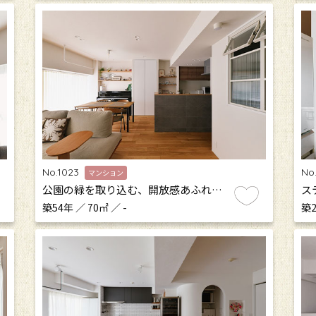
No.1023
No
マンション
公園の緑を取り込む、開放感あふれ…
ス
築54年 ／ 70㎡ ／ -
築2