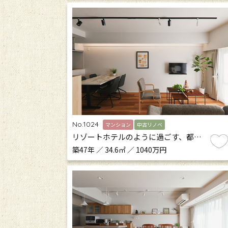
No.1024
マンション
中古リノベ
リゾートホテルのように過ごす、都…
築47年 ／ 34.6㎡ ／ 1040万円