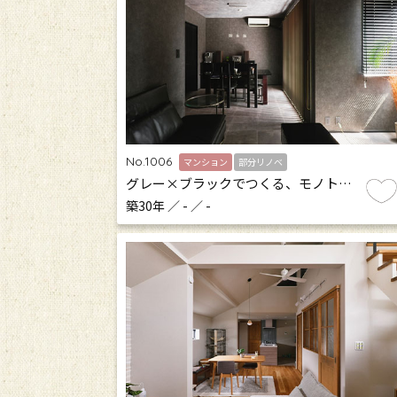
No.1006
マンション
部分リノベ
グレー×ブラックでつくる、モノト…
築30年 ／ - ／ -