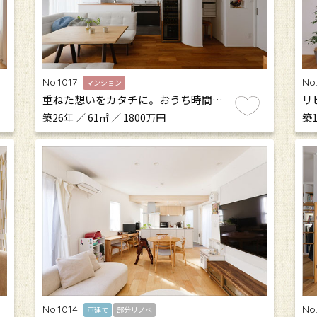
No.1017
No.
マンション
重ねた想いをカタチに。おうち時間…
リ
築26年 ／ 61㎡ ／ 1800万円
築1
No.1014
No
戸建て
部分リノベ