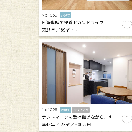
No.1033
戸建て
回遊動線で快適セカンドライフ
築27年 ／ 89㎡ ／ -
No.1028
戸建て
部分リノベ
ランドマークを受け継ぎながら、ゆ…
築45年 ／ 23㎡ ／ 600万円