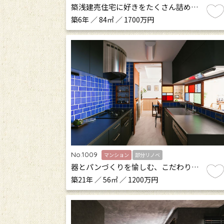
築浅建売住宅に好きをたくさん詰め…
築6年 ／ 84㎡ ／ 1700万円
No.1009
マンション
部分リノベ
器とパンづくりを愉しむ、こだわり…
築21年 ／ 56㎡ ／ 1200万円