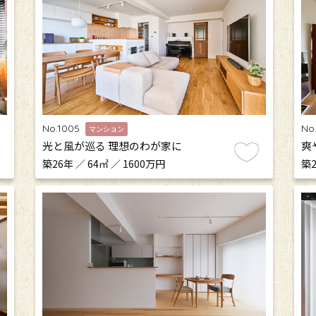
No.1005
No
マンション
光と風が巡る 理想のわが家に
爽
築26年 ／ 64㎡ ／ 1600万円
築2