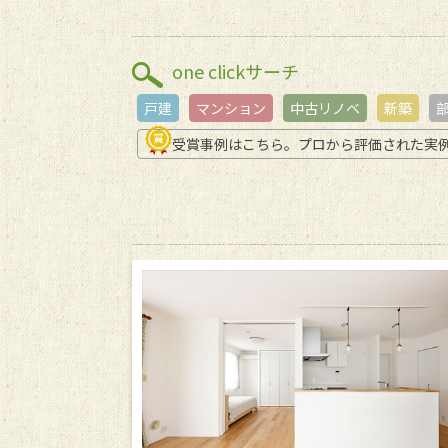
one clickサーチ
戸建
マンション
中古リノベ
新築
受賞事例はこちら。プロから評価された実