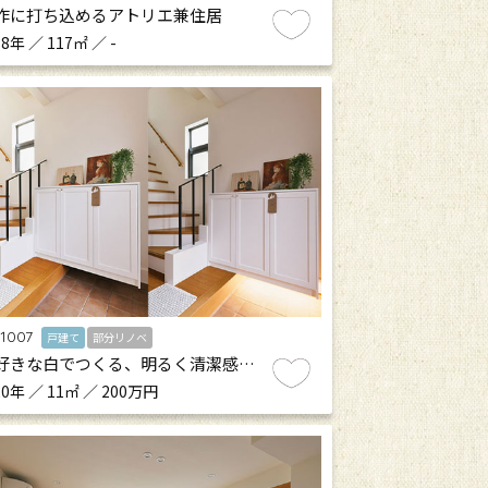
作に打ち込めるアトリエ兼住居
8年 ／ 117㎡ ／ -
.1007
戸建て
部分リノベ
好きな白でつくる、明るく清潔感…
0年 ／ 11㎡ ／ 200万円