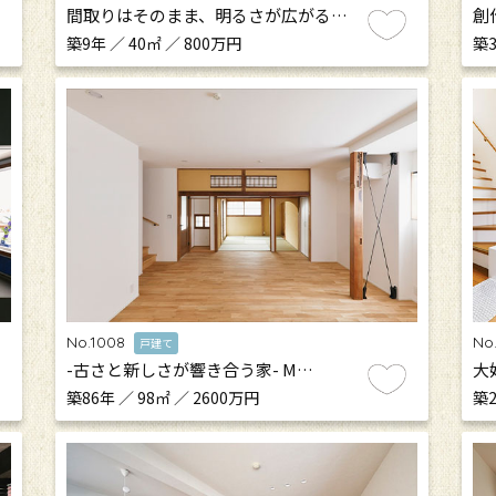
間取りはそのまま、明るさが広がる…
創
築9年 ／ 40㎡ ／ 800万円
築3
No.1008
No
戸建て
-古さと新しさが響き合う家- M…
大
築86年 ／ 98㎡ ／ 2600万円
築2