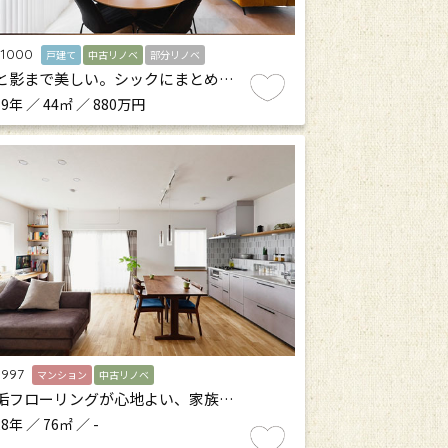
.1000
戸建て
中古リノベ
部分リノベ
と影まで美しい。シックにまとめ…
9年 ／ 44㎡ ／ 880万円
.997
マンション
中古リノベ
垢フローリングが心地よい、家族…
8年 ／ 76㎡ ／ -