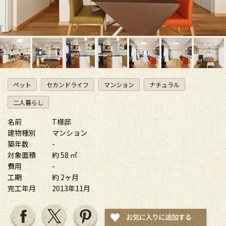
ペット
セカンドライフ
マンション
ナチュラル
二人暮らし
名前
T様邸
建物種別
マンション
築年数
-
対象面積
約 58 ㎡
費用
-
工期
約 2ヶ月
完工年月
2013年11月