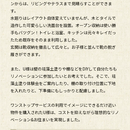
ンからは、リビングやテラスまで見晴らすことができま
す。
水廻りはレイアウト自体変えていませんが、木とタイルで
造作した可愛らしい洗面台を設置。オープン収納は使い勝
手もバツグン！トイレと浴室、キッチンは元々キレイだっ
たため既存をそのまま利用しました。
玄関は靴収納を撤去して広々と。お子様と並んで靴の脱ぎ
履きができます。
また、U様は壁の珪藻土塗りや棚などをDIYして自分たちも
リノベーションに参加したいとお考えでした。そこで、珪
藻土塗り体験会をご案内したり、棚の取り付け位置に下地
を入れたりと、下準備にもしっかりと配慮しました。
ワンストップサービスの利用でイメージにできるだけ近い
物件を購入されたU様は、コストを抑えながら理想的なリノ
ベーション&お住まいを実現しました。