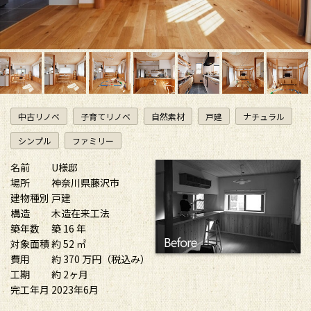
中古リノベ
子育てリノベ
自然素材
戸建
ナチュラル
シンプル
ファミリー
名前
U様邸
場所
神奈川県藤沢市
建物種別
戸建
構造
木造在来工法
築年数
築 16 年
対象面積
約 52 ㎡
費用
約 370 万円（税込み）
工期
約 2ヶ月
完工年月
2023年6月