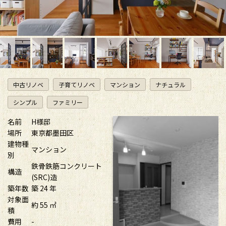
中古リノベ
子育てリノベ
マンション
ナチュラル
シンプル
ファミリー
名前
H様邸
場所
東京都墨田区
建物種
マンション
別
鉄骨鉄筋コンクリート
構造
(SRC)造
築年数
築 24 年
対象面
約 55 ㎡
積
費用
-