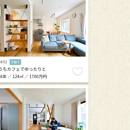
.832
戸建て
うちカフェでゆったりと
6年 ／ 124㎡ ／ 1700万円