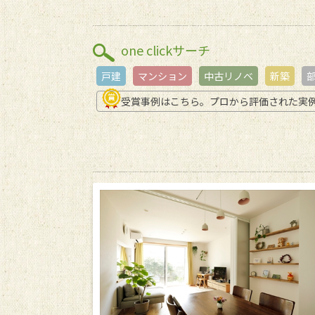
one clickサーチ
戸建
マンション
中古リノベ
新築
受賞事例はこちら。プロから評価された実