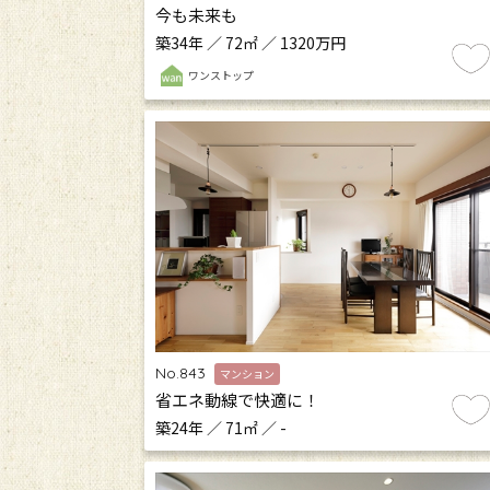
今も未来も
築34年 ／ 72㎡ ／ 1320万円
ワンストップ
No.843
マンション
省エネ動線で快適に！
築24年 ／ 71㎡ ／ -