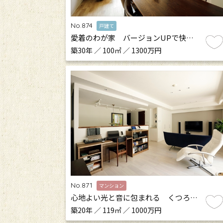
No.874
戸建て
愛着のわが家 バージョンUPで快…
築30年 ／ 100㎡ ／ 1300万円
No.871
マンション
心地よい光と音に包まれる くつろ…
築20年 ／ 119㎡ ／ 1000万円