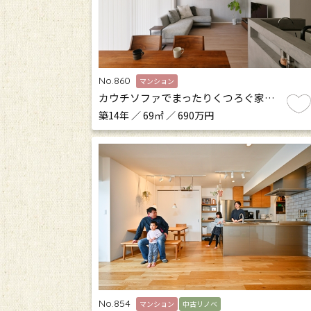
No.860
マンション
カウチソファでまったりくつろぐ家…
築14年 ／ 69㎡ ／ 690万円
No.854
マンション
中古リノベ