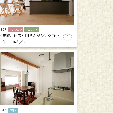
.857
マンション
中古リノベ
と家族、仕事と団らんがシンクロ…
5年 ／ 70㎡ ／ -
.846
戸建て