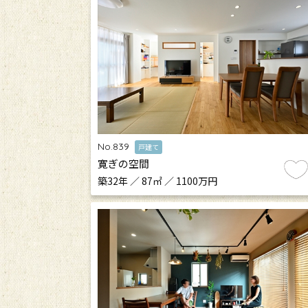
No.839
戸建て
寛ぎの空間
築32年 ／ 87㎡ ／ 1100万円