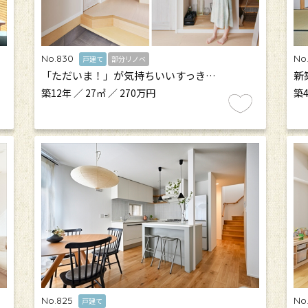
No.830
No
戸建て
部分リノベ
「ただいま！」が気持ちいいすっき…
新
築12年 ／ 27㎡ ／ 270万円
築4
No.825
No
戸建て