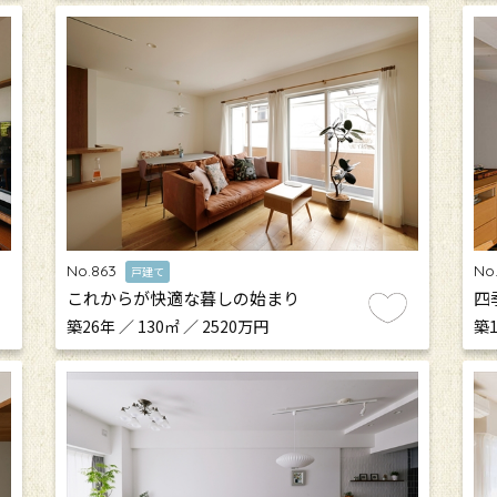
No.863
No
戸建て
これからが快適な暮しの始まり
四季
築26年 ／ 130㎡ ／ 2520万円
築1