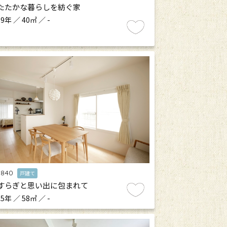
たたかな暮らしを紡ぐ家
9年 ／ 40㎡ ／ -
.840
戸建て
すらぎと思い出に包まれて
5年 ／ 58㎡ ／ -