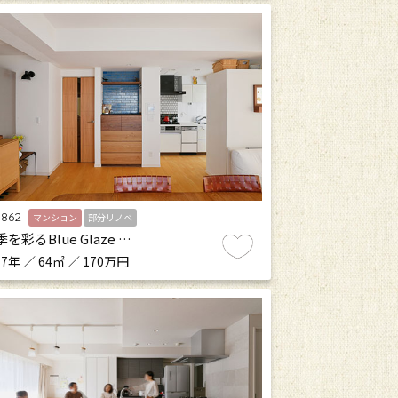
.862
マンション
部分リノベ
を彩るBlue Glaze …
7年 ／ 64㎡ ／ 170万円