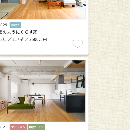
.829
戸建て
築のようにくらす家
2年 ／ 117㎡ ／ 3500万円
.822
マンション
中古リノベ