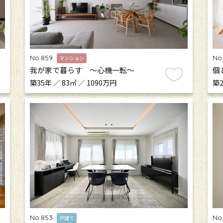
No.859
No
マンション
我が家で暮らす 〜心機一転〜
個
築35年 ／ 83㎡ ／ 1090万円
築2
No.853
No
戸建て