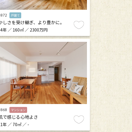
.872
戸建て
かしさを受け継ぎ、より豊かに。
4年 ／ 160㎡ ／ 2300万円
.868
マンション
肌で感じる心地よさ
1年 ／ 70㎡ ／ -