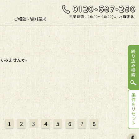
営業時間：10:00〜18:00(火･水曜定休)
ご相談・資料請求
してみませんか。
1
2
3
4
5
6
7
8