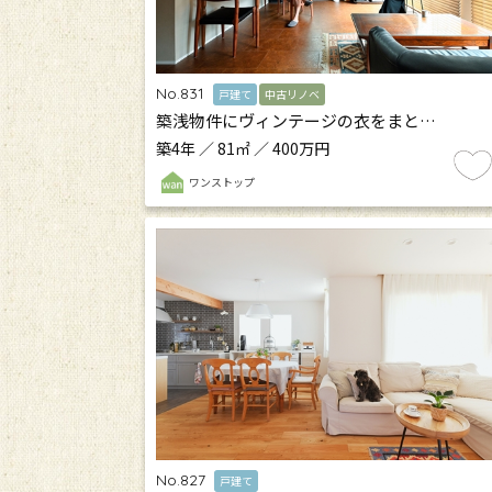
No.831
戸建て
中古リノベ
築浅物件にヴィンテージの衣をまと…
築4年 ／ 81㎡ ／ 400万円
ワンストップ
No.827
戸建て