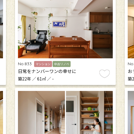
No.833
No
マンション
中古リノベ
日常をナンバーワンの幸せに
お
築22年 ／ 61㎡ ／ -
築2