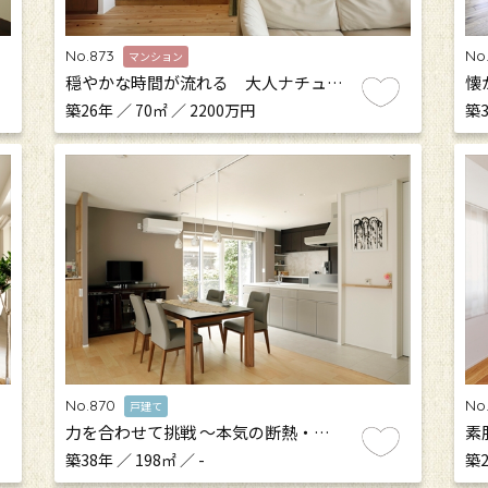
No.873
No
マンション
穏やかな時間が流れる 大人ナチュ…
懐
築26年 ／ 70㎡ ／ 2200万円
築3
No.870
No
戸建て
力を合わせて挑戦 ～本気の断熱・…
素
築38年 ／ 198㎡ ／ -
築2