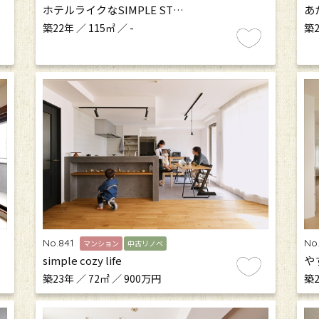
ホテルライクなSIMPLE ST…
あ
築22年 ／ 115㎡ ／ -
築2
No.841
No
マンション
中古リノベ
simple cozy life
や
築23年 ／ 72㎡ ／ 900万円
築2