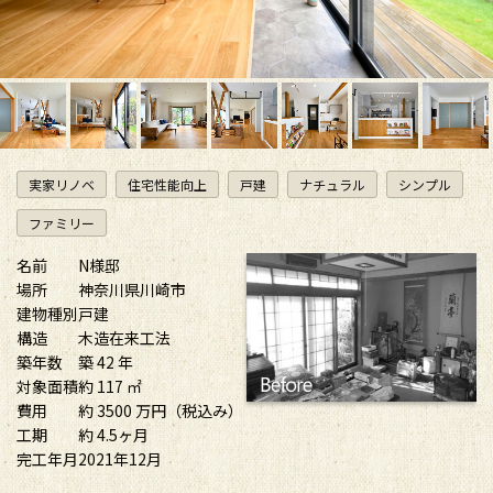
実家リノベ
住宅性能向上
戸建
ナチュラル
シンプル
ファミリー
名前
N様邸
場所
神奈川県川崎市
建物種別
戸建
構造
木造在来工法
築年数
築 42 年
対象面積
約 117 ㎡
費用
約 3500 万円（税込み）
工期
約 4.5ヶ月
完工年月
2021年12月