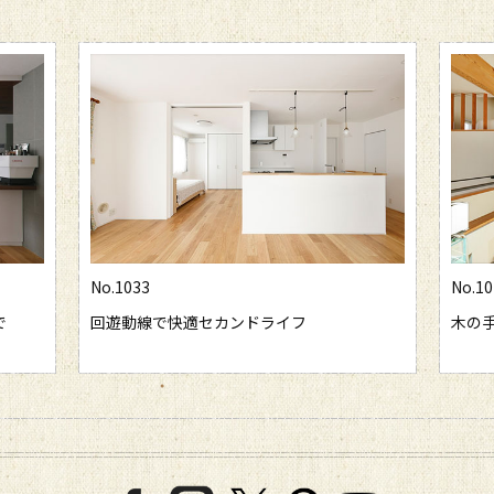
No.1033
No.10
で
回遊動線で快適セカンドライフ
木の