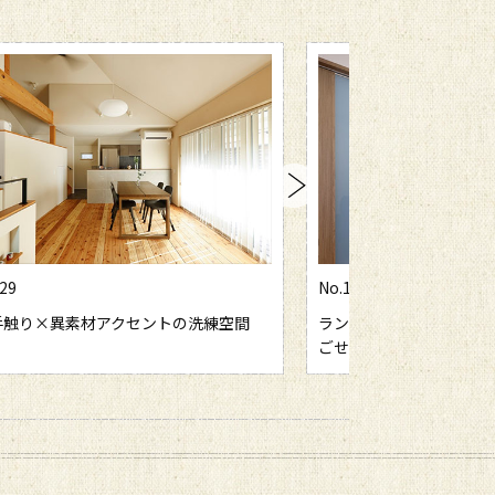
29
No.1028
手触り×異素材アクセントの洗練空間
ランドマークを受け継ぎ
ごせるわが家に