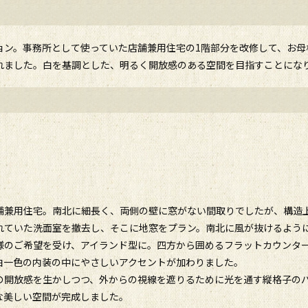
ョン。事務所として使っていた店舗兼用住宅の1階部分を改修して、お母
れました。白を基調とした、明るく開放感のある空間を目指すことにな
舗兼用住宅。南北に細長く、両側の壁に窓がない間取りでしたが、構造
れていた洗面室を撤去し、そこに地窓をプラン。南北に風が抜けるよう
様のご希望を受け、アイランド型に。四方から囲めるフラットカウンタ
白一色の内装の中にやさしいアクセントが加わりました。
の開放感を生かしつつ、外からの視線を遮りるために光を通す縦格子の
な美しい空間が完成しました。