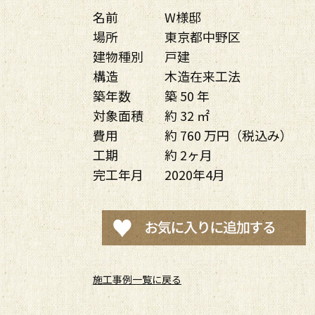
名前
W様邸
場所
東京都中野区
建物種別
戸建
構造
木造在来工法
築年数
築 50 年
対象面積
約 32 ㎡
費用
約 760 万円（税込み）
工期
約 2ヶ月
完工年月
2020年4月
施工事例一覧に戻る