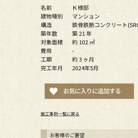
名前
Ｋ様邸
建物種別
マンション
構造
鉄骨鉄筋コンクリート(SRC
築年数
築 21 年
対象面積
約 102 ㎡
費用
-
工期
約 3 ヶ月
完工年月
2024年5月
施工事例一覧に戻る
お客様のご要望