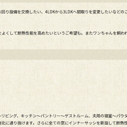
回り設備を交換したい、4LDKから3LDKへ間取りを変更したいなど
をよくして断熱性能を高めたいというご希望も。またワンちゃんを飼わ
～リビング、キッチン～パントリー～ゲストルーム、夫用の寝室～パウ
南北に通り抜けます。さらに全ての窓にインナーサッシを新設して断熱