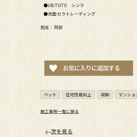
●UB:TOTO シンラ
●洗面:セラトレーディング
担当： 阿部
ペット
住宅性能向上
収納
マンショ
施工事例一覧に戻る
次を見る