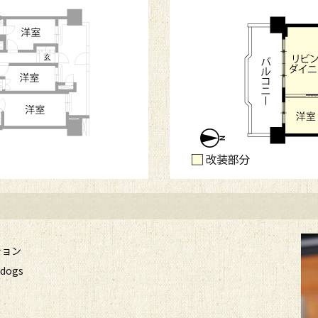
ション
ogs