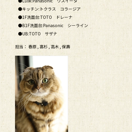
●LD床:Panasonic ウスイータ
●キッチン:トクラス コラージア
●1F洗面台:TOTO ドレーナ
●B1F洗面台:Panasonic シーライン
●UB:TOTO サザナ
担当： 春原 , 髙杉 , 高木 , 保壽