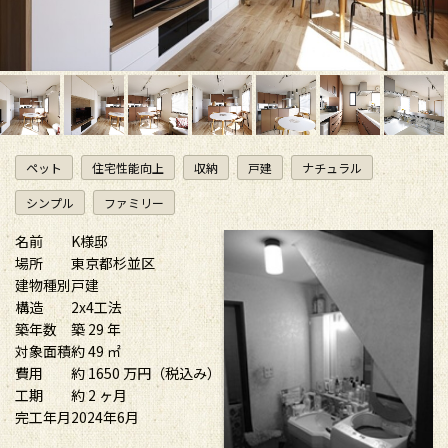
ペット
住宅性能向上
収納
戸建
ナチュラル
シンプル
ファミリー
名前
K様邸
場所
東京都杉並区
建物種別
戸建
構造
2x4工法
築年数
築 29 年
対象面積
約 49 ㎡
費用
約 1650 万円（税込み）
工期
約 2 ヶ月
完工年月
2024年6月