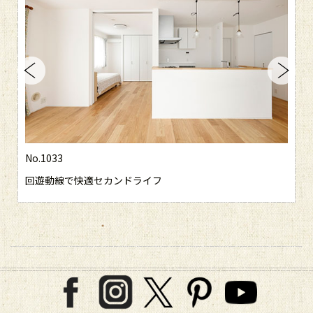
No.1029
カンドライフ
木の手触り×異素材ア