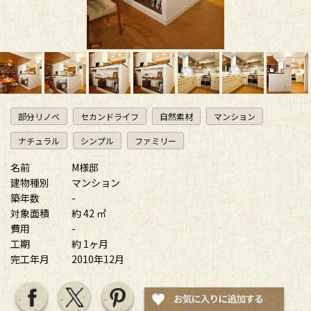
部分リノベ
セカンドライフ
自然素材
マンション
ナチュラル
シンプル
ファミリー
名前
M様邸
建物種別
マンション
築年数
-
対象面積
約 42 ㎡
費用
-
工期
約 1ヶ月
完工年月
2010年12月