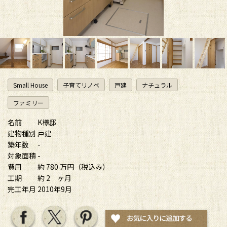
Small House
子育てリノベ
戸建
ナチュラル
ファミリー
名前
K様邸
建物種別
戸建
築年数
-
対象面積
-
費用
約 780 万円（税込み）
工期
約 2 ヶ月
完工年月
2010年9月