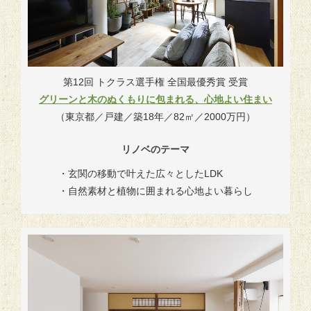
第12回 トクラス選手権 全国最優秀賞 受賞
グリーンと木のぬくもりに包まれる、心地よい住まい
（東京都／戸建／築18年／82㎡／2000万円）
リノベのテーマ
・玄関の移動で叶えた広々としたLDK
・自然素材と植物に囲まれる心地よい暮らし