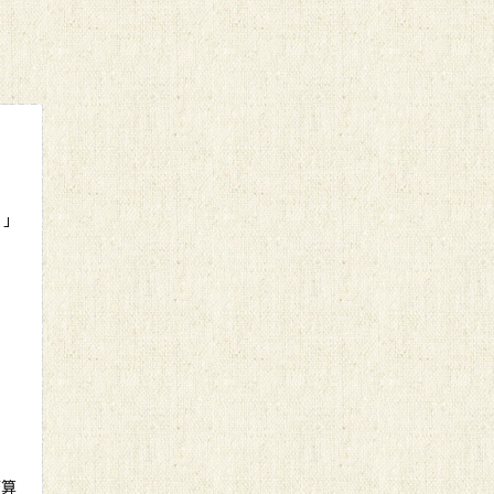
。」
概算