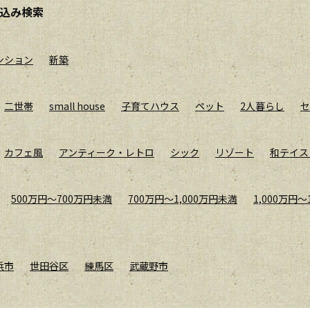
込み検索
ンション
新築
二世帯
small house
子育てハウス
ペット
2人暮らし
セ
カフェ風
アンティーク・レトロ
シック
リゾート
和テイス
500万円〜700万円未満
700万円〜1,000万円未満
1,000万円〜
浜市
世田谷区
練馬区
武蔵野市