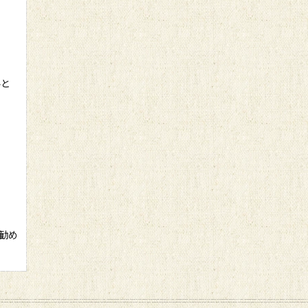
ルと
勧め