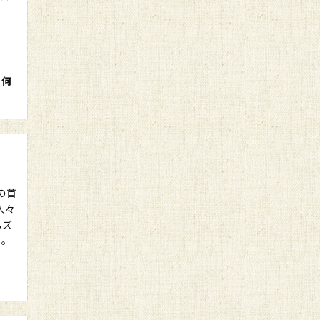
う何
の首
人々
ムズ
る。