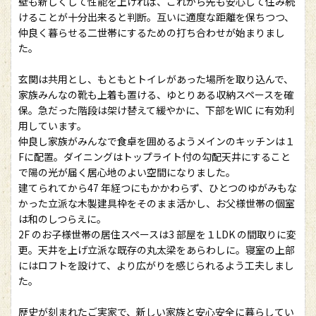
壁も新しくして性能を上げれば、これから先も安心して住み続
けることが十分出来ると判断。互いに適度な距離を保ちつつ、
仲良く暮らせる二世帯にするための打ち合わせが始まりまし
た。
玄関は共用とし、もともとトイレがあった場所を取り込んで、
家族みんなの靴も上着も置ける、ゆとりある収納スペースを確
保。急だった階段は架け替えて緩やかに、下部をWIC に有効利
用しています。
仲良し家族がみんなで食卓を囲めるようメインのキッチンは１
Fに配置。ダイニングはトップライト付の勾配天井にすること
で陽の光が届く居心地のよい空間になりました。
建てられてから47 年経つにもかかわらず、ひとつのゆがみもな
かった立派な木製建具枠をそのまま活かし、お父様世帯の個室
は和のしつらえに。
2F のお子様世帯の居住スペースは3 部屋を１LDK の間取りに変
更。天井を上げ立派な既存の丸太梁をあらわしに。寝室の上部
にはロフトを設けて、より広がりを感じられるよう工夫しまし
た。
歴史が刻まれたご実家で、新しい家族と安心安全に暮らしてい