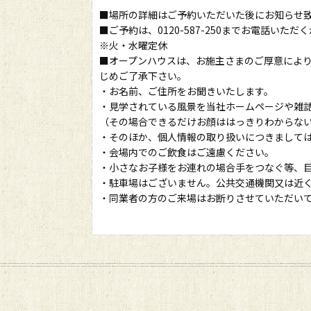
■場所の詳細はご予約いただいた後にお知らせ
■ご予約は、0120-587-250までお電話い
※火・水曜定休
■オープンハウスは、お施主さまのご厚意によ
じめご了承下さい。
・お名前、ご住所をお聞きいたします。
・見学されている風景を当社ホームページや雑
（その場合できるだけお顔ははっきりわからな
・そのほか、個人情報の取り扱いにつきまして
・会場内でのご飲食はご遠慮ください。
・小さなお子様をお連れの場合手をつなぐ等、
・駐車場はございません。公共交通機関又は近
・同業者の方のご来場はお断りさせていただい