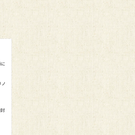
築に
リノ
検討