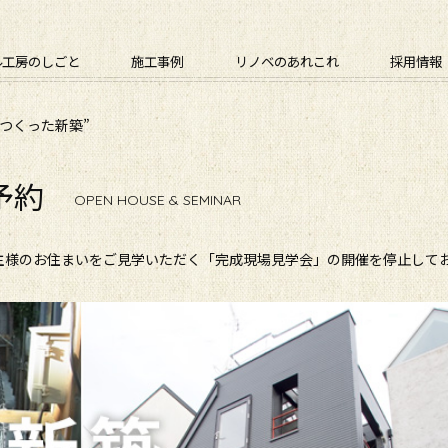
ル工房のしごと
施工事例
リノベのあれこれ
採用情報
がつくった新築”
予約
OPEN HOUSE & SEMINAR
主様のお住まいをご見学いただく「完成現場見学会」の開催を停止して