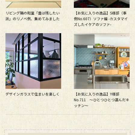
リビング隣の和室「畳は残したい
【お気に入りの逸品】S様邸（事
派」のリノベ例、集めてみました
例No.607）ソファ編 -カスタマイ
ズしたイケアのソファ-
デザインガラスで住まいを楽しく
【お気に入りの逸品】Y様邸
No.711 ～ひとつひとつ選んだキ
ッチン～