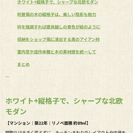
ホワイト+縦格子で、シャープな北欧モダン
町屋風の木の縦格子は、美しい陰影も魅力
枠を強調すれば建具越しの景色が絵のように
収納をショップ風に演出する黒のアイアン枠
室内窓や造作本棚と木の素材感を統一して
まとめ
――――――――――――――――
ホワイト+縦格子で、シャープな北欧
モダン
【マンション｜築
22
年｜リノベ面積 約
89
㎡】
間取りは大きく変えずに、キッチンまわりのレイアウトや内装を