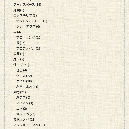
ワークスペース (16)
外観 (1)
エクステリア (3)
デッキ/バルコニー (1)
インナーテラス (6)
床 (47)
フローリング (10)
畳 (14)
フロアタイル (13)
天井 (7)
廊下 (5)
仕上げ (71)
現し (4)
クロス (22)
タイル (28)
左官・塗装 (11)
素材 (22)
ガラス (9)
アイアン (3)
古材 (2)
戸建リノベ (23)
実家リノベ (11)
マンションリノベ (13)