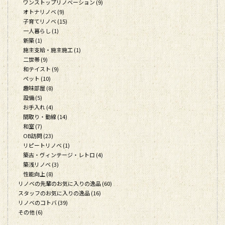
ワンストップリノベーション (9)
オトナリノベ (9)
子育てリノベ (15)
一人暮らし (1)
新築 (1)
施主支給・施主施工 (1)
二世帯 (9)
和テイスト (9)
ペット (10)
趣味部屋 (8)
設備 (5)
お手入れ (4)
間取り・動線 (14)
和室 (7)
OB訪問 (23)
リピートリノベ (1)
築古・ヴィンテージ・レトロ (4)
築浅リノベ (3)
性能向上 (8)
リノベの先輩のお気に入りの逸品 (60)
スタッフのお気に入りの逸品 (16)
リノベのコトバ (39)
その他 (6)