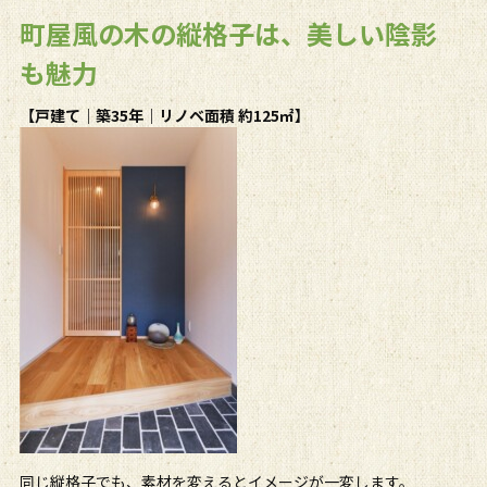
町屋風の木の縦格子は、美しい陰影
も魅力
【戸建て｜築
35
年｜リノベ面積 約
125
㎡】
同じ縦格子でも、素材を変えるとイメージが一変します。