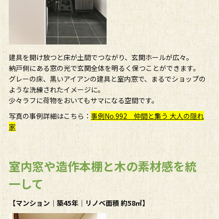
建具を開け放つと床が土間でつながり、玄関ホールが広々。
納戸側にある窓の光で玄関全体を明るく保つことができます。
グレーの床、黒いアイアンの建具と室内窓で、まるでショップの
ような洗練されたイメージに。
少々ラフに荷物をおいてもサマになる空間です。
写真の事例詳細はこちら：
事例No.992 仲間と集う 大人の隠れ
家
室内窓や造作本棚と木の素材感を統
一して
【マンション｜築
45
年｜リノベ面積 約
58
㎡】