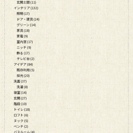
玄関土間 (11)
インテリア (132)
照明 (17)
ドア・建具 (24)
グリーン (14)
家具 (18)
家電 (9)
室内窓 (17)
ニッチ (9)
飾る (17)
テレビ台 (2)
アイデア (84)
既存利用 (5)
採光 (20)
洗面 (37)
洗濯 (8)
寝室 (14)
玄関 (27)
階段 (10)
トイレ (18)
ロフト (6)
ヌック (5)
ベンチ (2)
バスルーム (4)