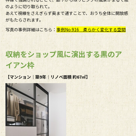
のように切り取られて。
あえて視線をさえぎらず奥まで通すことで、おうち全体に開放感
がもたらされます。
写真の事例詳細はこちら：
事例No.916 柔らかく変化する空間
収納をショップ風に演出する黒のア
イアン枠
【マンション｜築
9
年｜リノベ面積 約
67
㎡】