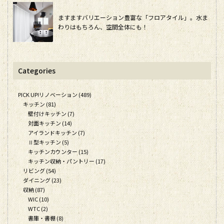
ますますバリエーション豊富な「フロアタイル」。水ま
わりはもちろん、空間全体にも！
Categories
PICK UP!リノベーション (489)
キッチン (81)
壁付けキッチン (7)
対面キッチン (14)
アイランドキッチン (7)
Ⅱ型キッチン (5)
キッチンカウンター (15)
キッチン収納・パントリー (17)
リビング (54)
ダイニング (23)
収納 (87)
WIC (10)
WTC (2)
書庫・書棚 (8)