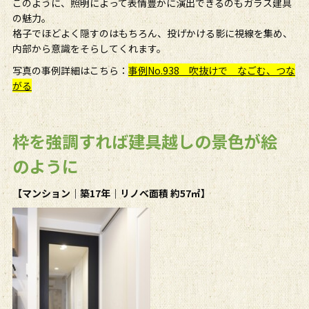
このように、照明によって表情豊かに演出できるのもガラス建具
の魅力。
格子でほどよく隠すのはもちろん、投げかける影に視線を集め、
内部から意識をそらしてくれます。
写真の事例詳細はこちら：
事例No.938 吹抜けで なごむ、つな
がる
枠を強調すれば建具越しの景色が絵
のように
【マンション｜築
17
年｜リノベ面積 約
57
㎡】