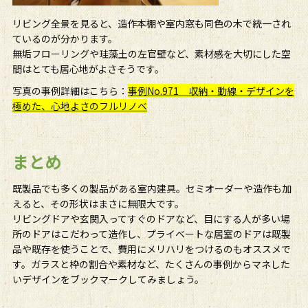
リビング全景を見ると、造作本棚や室内窓も同色の木で統一され
ているのが分かります。
無垢フローリングや珪藻土の左官壁など、素材感を大切にした空
間はとても居心地がよさそうです。
写真の事例詳細はこちら：
事例No.971 収納・動線・デザインを
極めた、心地よさのフルリノベ
まとめ
既製品でも多くの製品がある室内建具。セミオーダーや造作も加
えると、その形状はまさに無限大です。
リビングドアや玄関入ってすぐのドアなど、目にする人が多い場
所のドアはこだわって造作し、プライベートな居室のドアは既製
品や既存を使うことで、費用にメリハリをつけるのもオススメで
す。ガラスと枠の割合や素材など、たくさんの事例からマネした
いデザインをブックマークしてみましょう。