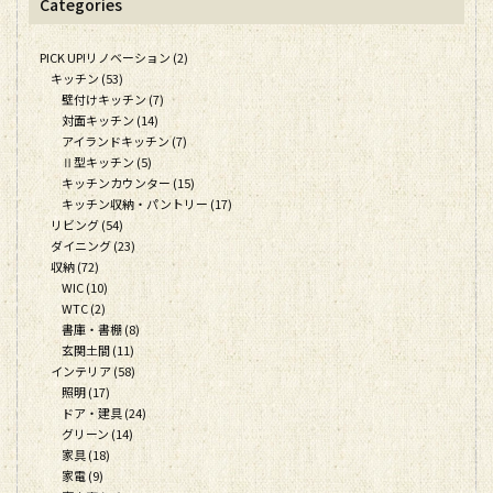
Categories
PICK UP!リノベーション (2)
キッチン (53)
壁付けキッチン (7)
対面キッチン (14)
アイランドキッチン (7)
Ⅱ型キッチン (5)
キッチンカウンター (15)
キッチン収納・パントリー (17)
リビング (54)
ダイニング (23)
収納 (72)
WIC (10)
WTC (2)
書庫・書棚 (8)
玄関土間 (11)
インテリア (58)
照明 (17)
ドア・建具 (24)
グリーン (14)
家具 (18)
家電 (9)