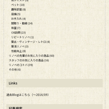
ペット (10)
趣味部屋 (8)
設備 (5)
お手入れ (4)
間取り・動線 (14)
和室 (7)
OB訪問 (23)
リピートリノベ (1)
築古・ヴィンテージ・レトロ (4)
築浅リノベ (3)
性能向上 (8)
リノベの先輩のお気に入りの逸品 (60)
スタッフのお気に入りの逸品 (16)
リノベのコトバ (39)
その他 (6)
Links
過去Blogはこちら（～2016/09）
記事検索