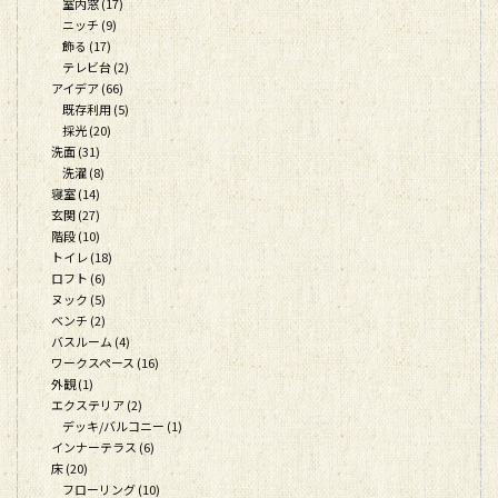
室内窓 (17)
ニッチ (9)
飾る (17)
テレビ台 (2)
アイデア (66)
既存利用 (5)
採光 (20)
洗面 (31)
洗濯 (8)
寝室 (14)
玄関 (27)
階段 (10)
トイレ (18)
ロフト (6)
ヌック (5)
ベンチ (2)
バスルーム (4)
ワークスペース (16)
外観 (1)
エクステリア (2)
デッキ/バルコニー (1)
インナーテラス (6)
床 (20)
フローリング (10)