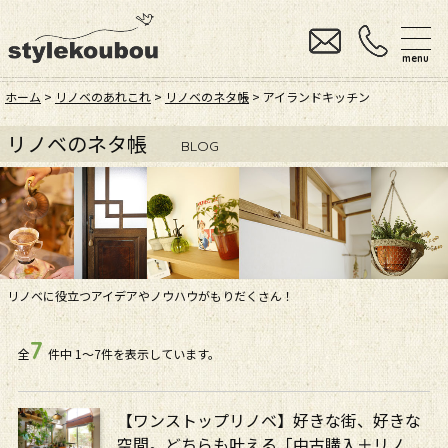
menu
ホーム
>
リノベのあれこれ
>
リノベのネタ帳
> アイランドキッチン
リノベのネタ帳
BLOG
リノベに役立つアイデアやノウハウがもりだくさん！
7
全
件中
1〜7件を表示しています。
【ワンストップリノベ】好きな街、好きな
空間。どちらも叶える「中古購入＋リノ