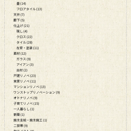
畳 (14)
フロアタイル (13)
天井 (7)
廊下 (5)
仕上げ (21)
現し (4)
クロス (22)
タイル (28)
左官・塗装 (11)
素材 (12)
ガラス (9)
アイアン (3)
古材 (2)
戸建リノベ (23)
実家リノベ (11)
マンションリノベ (13)
ワンストップリノベーション (9)
オトナリノベ (9)
子育てリノベ (15)
一人暮らし (1)
新築 (1)
施主支給・施主施工 (1)
二世帯 (9)
和テイスト (9)