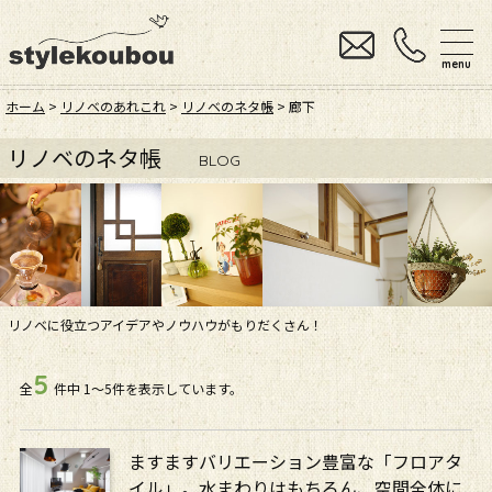
menu
ホーム
>
リノベのあれこれ
>
リノベのネタ帳
> 廊下
リノベのネタ帳
BLOG
リノベに役立つアイデアやノウハウがもりだくさん！
5
全
件中
1〜5件を表示しています。
ますますバリエーション豊富な「フロアタ
イル」。水まわりはもちろん、空間全体に