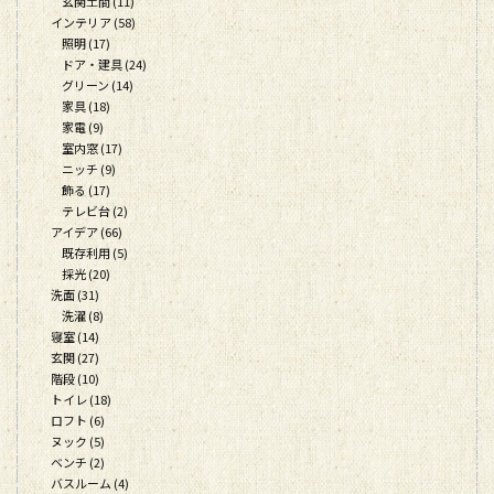
玄関土間 (11)
インテリア (58)
照明 (17)
ドア・建具 (24)
グリーン (14)
家具 (18)
家電 (9)
室内窓 (17)
ニッチ (9)
飾る (17)
テレビ台 (2)
アイデア (66)
既存利用 (5)
採光 (20)
洗面 (31)
洗濯 (8)
寝室 (14)
玄関 (27)
階段 (10)
トイレ (18)
ロフト (6)
ヌック (5)
ベンチ (2)
バスルーム (4)