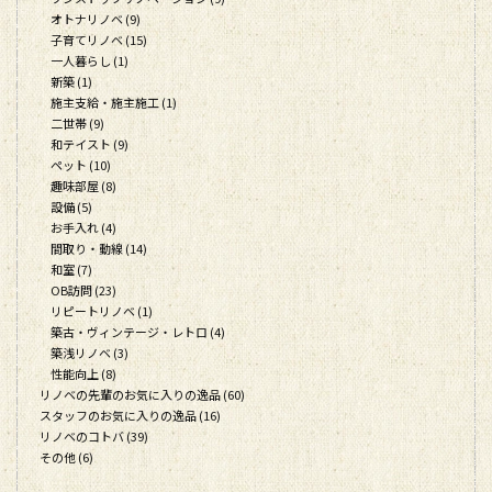
オトナリノベ (9)
子育てリノベ (15)
一人暮らし (1)
新築 (1)
施主支給・施主施工 (1)
二世帯 (9)
和テイスト (9)
ペット (10)
趣味部屋 (8)
設備 (5)
お手入れ (4)
間取り・動線 (14)
和室 (7)
OB訪問 (23)
リピートリノベ (1)
築古・ヴィンテージ・レトロ (4)
築浅リノベ (3)
性能向上 (8)
リノベの先輩のお気に入りの逸品 (60)
スタッフのお気に入りの逸品 (16)
リノベのコトバ (39)
その他 (6)