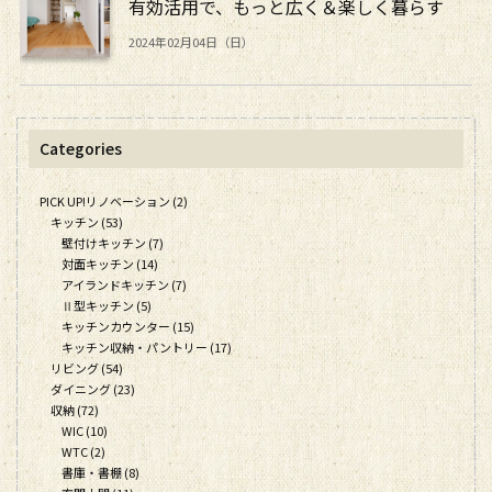
有効活用で、もっと広く＆楽しく暮らす
2024年02月04日（日）
Categories
PICK UP!リノベーション (2)
キッチン (53)
壁付けキッチン (7)
対面キッチン (14)
アイランドキッチン (7)
Ⅱ型キッチン (5)
キッチンカウンター (15)
キッチン収納・パントリー (17)
リビング (54)
ダイニング (23)
収納 (72)
WIC (10)
WTC (2)
書庫・書棚 (8)