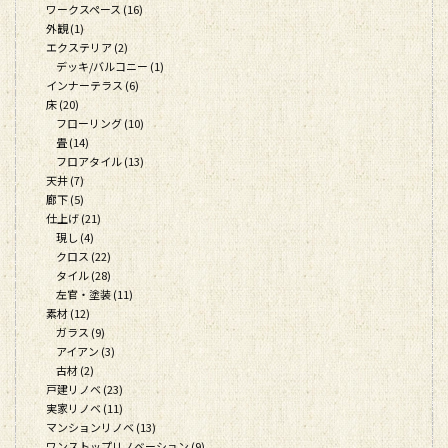
ワークスペース (16)
外観 (1)
エクステリア (2)
デッキ/バルコニー (1)
インナーテラス (6)
床 (20)
フローリング (10)
畳 (14)
フロアタイル (13)
天井 (7)
廊下 (5)
仕上げ (21)
現し (4)
クロス (22)
タイル (28)
左官・塗装 (11)
素材 (12)
ガラス (9)
アイアン (3)
古材 (2)
戸建リノベ (23)
実家リノベ (11)
マンションリノベ (13)
ワンストップリノベーション (9)