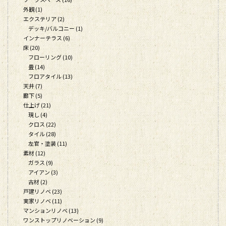
外観 (1)
エクステリア (2)
デッキ/バルコニー (1)
インナーテラス (6)
床 (20)
フローリング (10)
畳 (14)
フロアタイル (13)
天井 (7)
廊下 (5)
仕上げ (21)
現し (4)
クロス (22)
タイル (28)
左官・塗装 (11)
素材 (12)
ガラス (9)
アイアン (3)
古材 (2)
戸建リノベ (23)
実家リノベ (11)
マンションリノベ (13)
ワンストップリノベーション (9)