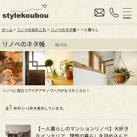
menu
ホーム
>
リノベのあれこれ
>
リノベのネタ帳
> 一人暮らし
リノベのネタ帳
BLOG
リノベに役立つアイデアやノウハウがもりだくさん！
1
全
件中
1〜1件を表示しています。
【一人暮らしのマンションリノベ】大好き
なインテリア、理想の暮らしを詰め込んで