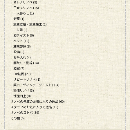
オトナリノベ (9)
子育てリノベ (15)
一人暮らし (1)
新築 (1)
施主支給・施主施工 (1)
二世帯 (9)
和テイスト (9)
ペット (10)
趣味部屋 (8)
設備 (5)
お手入れ (4)
間取り・動線 (14)
和室 (7)
OB訪問 (23)
リピートリノベ (1)
築古・ヴィンテージ・レトロ (4)
築浅リノベ (3)
性能向上 (8)
リノベの先輩のお気に入りの逸品 (60)
スタッフのお気に入りの逸品 (16)
リノベのコトバ (39)
その他 (6)