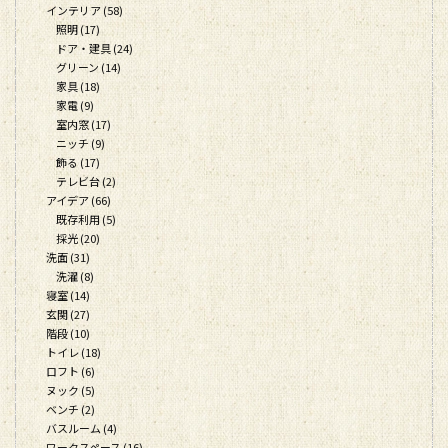
インテリア (58)
照明 (17)
ドア・建具 (24)
グリーン (14)
家具 (18)
家電 (9)
室内窓 (17)
ニッチ (9)
飾る (17)
テレビ台 (2)
アイデア (66)
既存利用 (5)
採光 (20)
洗面 (31)
洗濯 (8)
寝室 (14)
玄関 (27)
階段 (10)
トイレ (18)
ロフト (6)
ヌック (5)
ベンチ (2)
バスルーム (4)
ワークスペース (16)