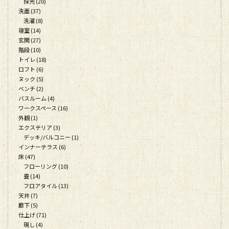
採光 (20)
洗面 (37)
洗濯 (8)
寝室 (14)
玄関 (27)
階段 (10)
トイレ (18)
ロフト (6)
ヌック (5)
ベンチ (2)
バスルーム (4)
ワークスペース (16)
外観 (1)
エクステリア (3)
デッキ/バルコニー (1)
インナーテラス (6)
床 (47)
フローリング (10)
畳 (14)
フロアタイル (13)
天井 (7)
廊下 (5)
仕上げ (71)
現し (4)