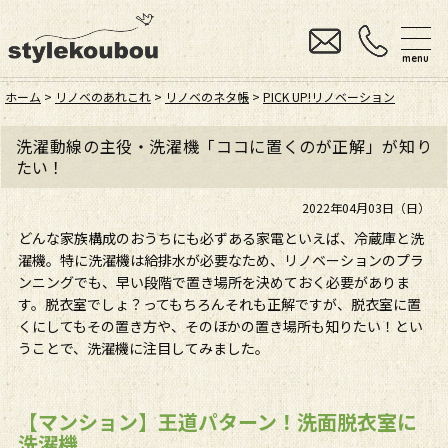
menu
ホーム
>
リノベのあれこれ
>
リノベのネタ帳
>
PICK UP!リノベーション
洗濯動線の主役・洗濯機「ココに置くのが正解」が知り
たい！
2022年04月03日（日）
どんな家族構成のおうちにも必ずある家電といえば、冷蔵庫と洗
濯機。特に洗濯機は給排水が必要なため、リノベーションのプラ
ンニングでも、早い段階で置き場所を決めておく必要がありま
す。脱衣室でしょ？ってもちろんそれも正解ですが、脱衣室に置
くにしてもその置き方や、そのほかの置き場所も知りたい！とい
うことで、洗濯機に注目してみました。
【マンション】王道パターン！洗面脱衣室に
洗濯機