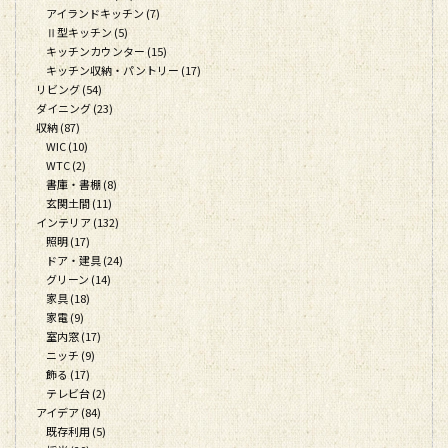
アイランドキッチン (7)
Ⅱ型キッチン (5)
キッチンカウンター (15)
キッチン収納・パントリー (17)
リビング (54)
ダイニング (23)
収納 (87)
WIC (10)
WTC (2)
書庫・書棚 (8)
玄関土間 (11)
インテリア (132)
照明 (17)
ドア・建具 (24)
グリーン (14)
家具 (18)
家電 (9)
室内窓 (17)
ニッチ (9)
飾る (17)
テレビ台 (2)
アイデア (84)
既存利用 (5)