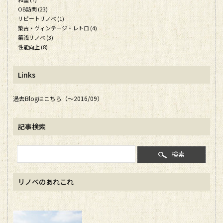
OB訪問 (23)
リピートリノベ (1)
築古・ヴィンテージ・レトロ (4)
築浅リノベ (3)
性能向上 (8)
Links
過去Blogはこちら（～2016/09）
記事検索
検索
リノベのあれこれ