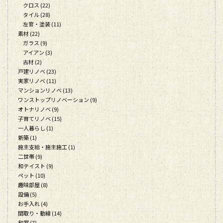
クロス (22)
タイル (28)
左官・塗装 (11)
素材 (22)
ガラス (9)
アイアン (3)
古材 (2)
戸建リノベ (23)
実家リノベ (11)
マンションリノベ (13)
ワンストップリノベーション (9)
オトナリノベ (9)
子育てリノベ (15)
一人暮らし (1)
新築 (1)
施主支給・施主施工 (1)
二世帯 (9)
和テイスト (9)
ペット (10)
趣味部屋 (8)
設備 (5)
お手入れ (4)
間取り・動線 (14)
和室 (7)