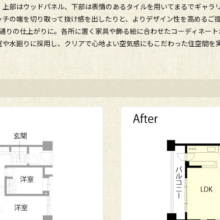
。上部はウッドパネル、下部は表情のあるタイルを用いてまるでギャラ
ッチの端を切り取って抜け感を出したりと、よりデザイン性を高めるご
ジ通りの仕上がりに。各所に置く家具や飾る絵に合わせたコーディネート
居室や水廻りに採用し、クリアで心地よい空気感にもこだわった住空間を