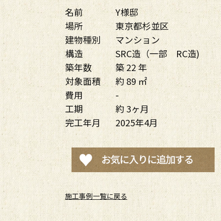
名前
Y様邸
場所
東京都杉並区
建物種別
マンション
構造
SRC造（一部 RC造)
築年数
築 22 年
対象面積
約 89 ㎡
費用
-
工期
約 3ヶ月
完工年月
2025年4月
施工事例一覧に戻る