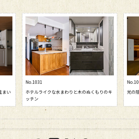
No.1031
No.10
住まい
ホテルライクな水まわりと木のぬくもりのキ
光の
ッチン