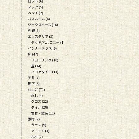
ロフト (6)
ヌック (5)
ベンチ (2)
バスルーム (4)
ワークスペース (16)
外観 (1)
エクステリア (3)
デッキ/バルコニー (1)
インナーテラス (6)
床 (47)
フローリング (10)
畳 (14)
フロアタイル (13)
天井 (7)
廊下 (5)
仕上げ (71)
現し (4)
クロス (22)
タイル (28)
左官・塗装 (11)
素材 (22)
ガラス (9)
アイアン (3)
古材 (2)