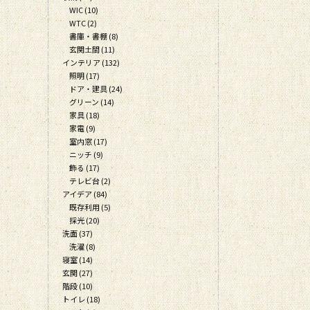
WIC (10)
WTC (2)
書庫・書棚 (8)
玄関土間 (11)
インテリア (132)
照明 (17)
ドア・建具 (24)
グリーン (14)
家具 (18)
家電 (9)
室内窓 (17)
ニッチ (9)
飾る (17)
テレビ台 (2)
アイデア (84)
既存利用 (5)
採光 (20)
洗面 (37)
洗濯 (8)
寝室 (14)
玄関 (27)
階段 (10)
トイレ (18)