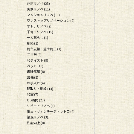
戸建リノベ (23)
実家リノベ (11)
マンションリノベ (13)
ワンストップリノベーション (9)
オトナリノベ (9)
子育てリノベ (15)
一人暮らし (1)
新築 (1)
施主支給・施主施工 (1)
二世帯 (9)
和テイスト (9)
ペット (10)
趣味部屋 (8)
設備 (5)
お手入れ (4)
間取り・動線 (14)
和室 (7)
OB訪問 (23)
リピートリノベ (1)
築古・ヴィンテージ・レトロ (4)
築浅リノベ (3)
性能向上 (8)