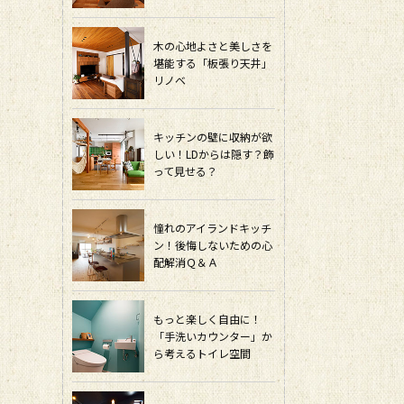
木の心地よさと美しさを
堪能する「板張り天井」
リノベ
キッチンの壁に収納が欲
しい！LDからは隠す？飾
って見せる？
憧れのアイランドキッチ
ン！後悔しないための心
配解消Ｑ＆Ａ
もっと楽しく自由に！
「手洗いカウンター」か
ら考えるトイレ空間