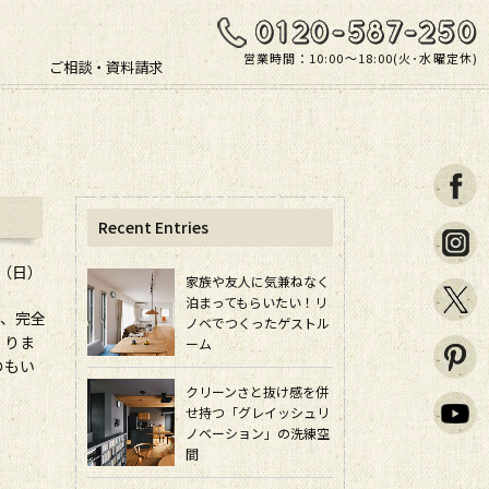
営業時間：10:00〜18:00(火･水曜定休)
ご相談・資料請求
Recent Entries
日（日）
家族や友人に気兼ねなく
泊まってもらいたい！リ
り、完全
ノベでつくったゲストル
くりま
ーム
のもい
クリーンさと抜け感を併
せ持つ「グレイッシュリ
ノベーション」の洗練空
間