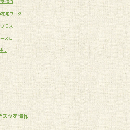
クを造作
つ在宅ワーク
をプラス
ペースに
使う
デスクを造作