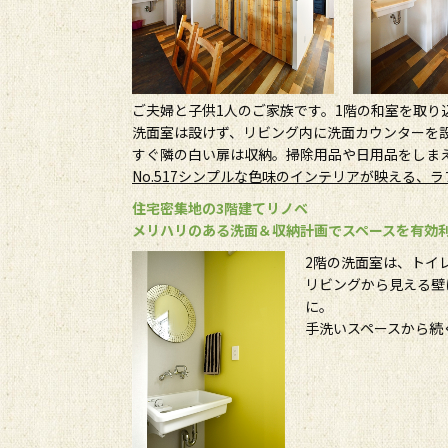
ご夫婦と子供1人のご家族です。1階の和室を取り
洗面室は設けず、リビング内に洗面カウンターを
すぐ隣の白い扉は収納。掃除用品や日用品をしま
No.517シンプルな色味のインテリアが映える、
住宅密集地の3階建てリノベ
メリハリのある洗面＆収納計画でスペースを有効
2階の洗面室は、トイ
リビングから見える壁
に。
手洗いスペースから続