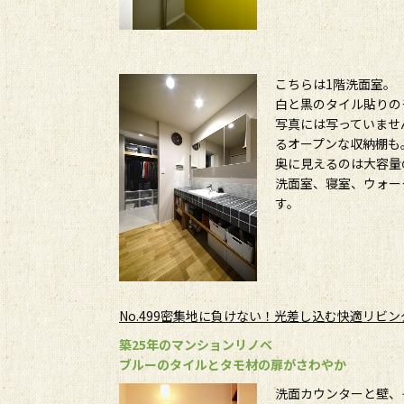
こちらは1階洗面室。
白と黒のタイル貼りの
写真には写っていませ
るオープンな収納棚も
奥に見えるのは大容量
洗面室、寝室、ウォー
す。
No.499密集地に負けない！光差し込む快適リビン
築25年のマンションリノベ
ブルーのタイルとタモ材の扉がさわやか
洗面カウンターと壁、