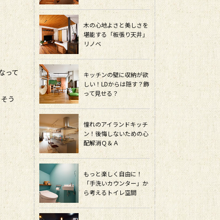
木の心地よさと美しさを
堪能する「板張り天井」
リノベ
なって
キッチンの壁に収納が欲
しい！LDからは隠す？飾
って見せる？
るそう
憧れのアイランドキッチ
ン！後悔しないための心
配解消Ｑ＆Ａ
もっと楽しく自由に！
「手洗いカウンター」か
ら考えるトイレ空間