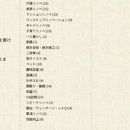
戸建リノベ (23)
実家リノベ (11)
マンションリノベ (13)
ワンストップリノベーション (9)
オトナリノベ (9)
子育てリノベ (15)
一人暮らし (1)
を置け
新築 (1)
施主支給・施主施工 (1)
二世帯 (9)
えま
和テイスト (9)
ペット (10)
趣味部屋 (8)
設備 (5)
お手入れ (4)
間取り・動線 (14)
和室 (7)
OB訪問 (23)
リピートリノベ (1)
築古・ヴィンテージ・レトロ (4)
築浅リノベ (3)
性能向上 (8)