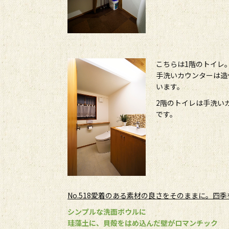
こちらは1階のトイレ
手洗いカウンターは造
います。
2階のトイレは手洗い
です。
No.518愛着のある素材の良さをそのままに。四
シンプルな洗面ボウルに
珪藻土に、貝殻をはめ込んだ壁がロマンチック