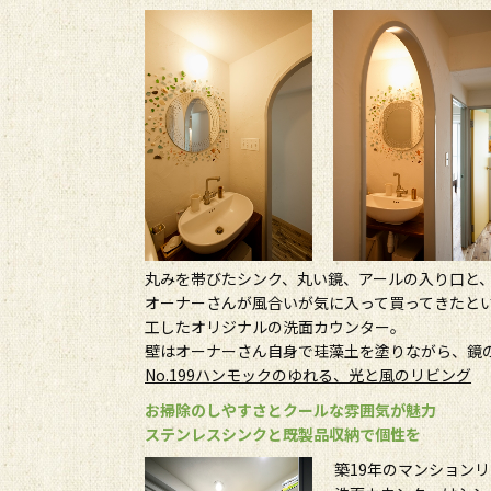
丸みを帯びたシンク、丸い鏡、アールの入り口と
オーナーさんが風合いが気に入って買ってきたと
工したオリジナルの洗面カウンター。
壁はオーナーさん自身で珪藻土を塗りながら、鏡
No.199ハンモックのゆれる、光と風のリビング
お掃除のしやすさとクールな雰囲気が魅力
ステンレスシンクと既製品収納で個性を
築19年のマンション