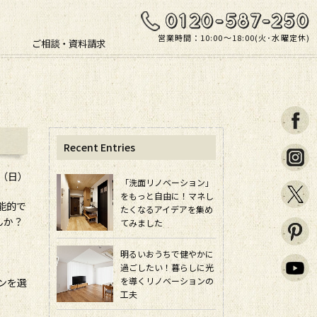
営業時間：10:00〜18:00(火･水曜定休)
ご相談・資料請求
Recent Entries
日（日）
「洗面リノベーション」
をもっと自由に！マネし
能的で
たくなるアイデアを集め
んか？
てみました
明るいおうちで健やかに
過ごしたい！暮らしに光
を導くリノベーションの
ンを選
工夫