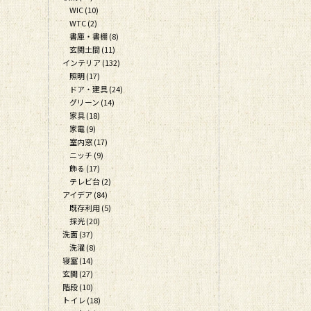
WIC (10)
WTC (2)
書庫・書棚 (8)
玄関土間 (11)
インテリア (132)
照明 (17)
ドア・建具 (24)
グリーン (14)
家具 (18)
家電 (9)
室内窓 (17)
ニッチ (9)
飾る (17)
テレビ台 (2)
アイデア (84)
既存利用 (5)
採光 (20)
洗面 (37)
洗濯 (8)
寝室 (14)
玄関 (27)
階段 (10)
トイレ (18)