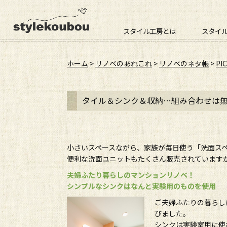
スタイル工房とは
スタイ
ホーム
>
リノベのあれこれ
>
リノベのネタ帳
>
PI
タイル＆シンク＆収納…組み合わせは無
小さいスペースながら、家族が毎日使う「洗面ス
便利な洗面ユニットもたくさん販売されています
夫婦ふたり暮らしのマンションリノベ！
シンプルなシンクはなんと実験用のものを使用
ご夫婦ふたりの暮らし
びました。
シンクは実験室用に使