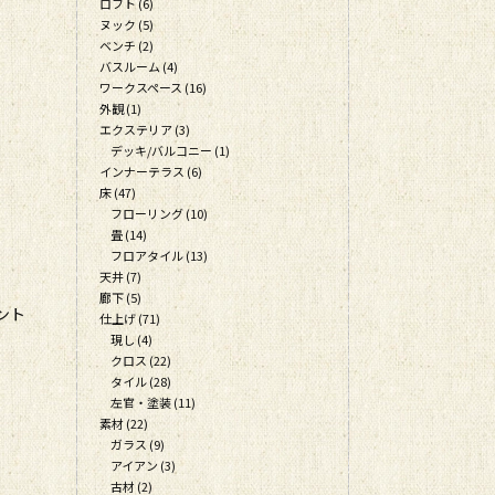
ロフト (6)
ヌック (5)
ベンチ (2)
バスルーム (4)
ワークスペース (16)
外観 (1)
エクステリア (3)
デッキ/バルコニー (1)
インナーテラス (6)
床 (47)
フローリング (10)
畳 (14)
フロアタイル (13)
天井 (7)
廊下 (5)
ント
仕上げ (71)
現し (4)
クロス (22)
タイル (28)
左官・塗装 (11)
素材 (22)
ガラス (9)
アイアン (3)
古材 (2)