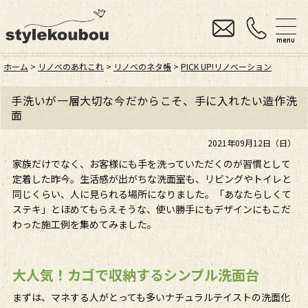
menu
ホーム
>
リノベのあれこれ
>
リノベのネタ帳
>
PICK UP!リノベーション
手洗いが一層大切な今だからこそ、手に入れたい造作洗
面
2021年09月12日（日）
家族だけでなく、お客様にも手を洗っていただくのが習慣として
定着した昨今。生活感が出がちな洗面室も、リビングやトイレと
同じくらい、人に見られる場所になりました。「あなたらしくて
ステキ」とほめてもらえそうな、使い勝手にもデザインにもこだ
わった施工例を集めてみました。
大人気！カゴで収納するシンプル洗面台
まずは、マネする人がとっても多いナチュラルテイストの洗面化