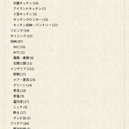
対面キッチン (14)
アイランドキッチン (7)
Ⅱ型キッチン (5)
キッチンカウンター (15)
キッチン収納・パントリー (17)
リビング (54)
ダイニング (23)
収納 (87)
WIC (10)
WTC (2)
書庫・書棚 (8)
玄関土間 (11)
インテリア (132)
照明 (17)
ドア・建具 (24)
グリーン (14)
家具 (18)
家電 (9)
室内窓 (17)
ニッチ (9)
飾る (17)
テレビ台 (2)
アイデア (84)
既存利用 (5)