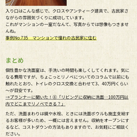
入り口はこんな感じで、クロスやアンティーク建具で、古民家さ
ながらの雰囲気づくりに成功しています。
これがマンションの一室だなんて、写真からでは想像もつきませ
んね。
事例No.735 マンションで憧れの古民家に住む
まとめ
個性豊かな洗面室は、手洗いの時間も楽しくしてくれます。気に
なる費用ですが、ちょこっとリノベについてのコラムで以前にも
触れたとおり、トイレのクロス交換と合わせて3、40万円くらい
～が目安です。
→プランナーに聞いた！⑧「リビングに収納に洗面…100万円以
内でどこまでリノベできる？」
ただ、洗面まわりは鏡や水栓、ときには洗面ボウルも施主支給す
るお客様が多いため、一概には言えません。収納をオープンにす
るなど、コストダウンの方法もありますので、お気軽にご相談く
ださい。