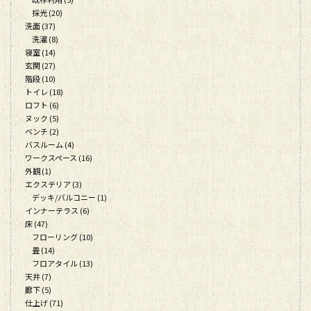
採光 (20)
洗面 (37)
洗濯 (8)
寝室 (14)
玄関 (27)
階段 (10)
トイレ (18)
ロフト (6)
ヌック (5)
ベンチ (2)
バスルーム (4)
ワークスペース (16)
外観 (1)
エクステリア (3)
デッキ/バルコニー (1)
インナーテラス (6)
床 (47)
フローリング (10)
畳 (14)
フロアタイル (13)
天井 (7)
廊下 (5)
仕上げ (71)