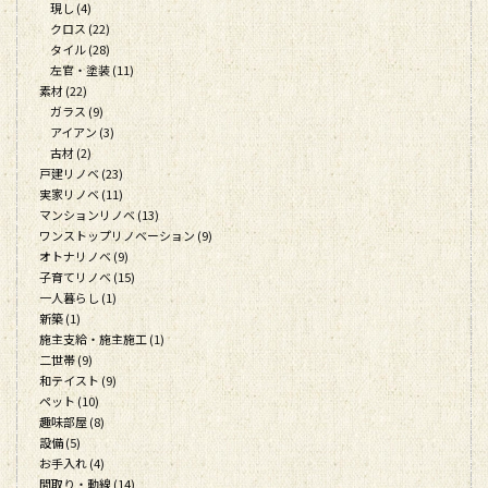
現し (4)
クロス (22)
タイル (28)
左官・塗装 (11)
素材 (22)
ガラス (9)
アイアン (3)
古材 (2)
戸建リノベ (23)
実家リノベ (11)
マンションリノベ (13)
ワンストップリノベーション (9)
オトナリノベ (9)
子育てリノベ (15)
一人暮らし (1)
新築 (1)
施主支給・施主施工 (1)
二世帯 (9)
和テイスト (9)
ペット (10)
趣味部屋 (8)
設備 (5)
お手入れ (4)
間取り・動線 (14)