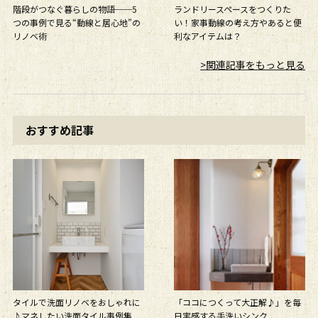
階段がつなぐ暮らしの物語──5
ランドリースペースをつくりた
つの事例で見る“動線と居心地”の
い！家事動線の考え方やあると便
リノベ術
利なアイテムは？
>関連記事をもっと見る
おすすめ記事
タイルで洗面リノベをおしゃれに
「ココにつくって大正解♪」を毎
♪マネしたい洗面タイル事例集
日実感する手洗いシンク