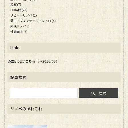
和室 (7)
OB訪問 (23)
リピートリノベ (1)
築古・ヴィンテージ・レトロ (4)
築浅リノベ (3)
性能向上 (8)
Links
過去Blogはこちら（～2016/09）
記事検索
検索
リノベのあれこれ