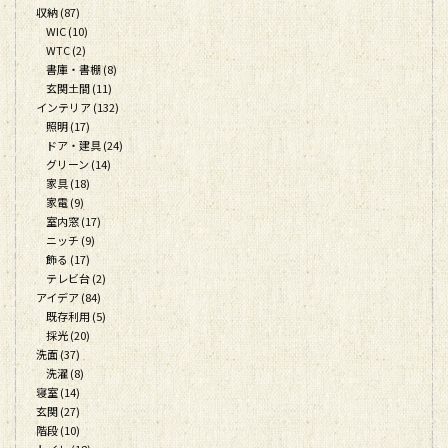
収納 (87)
WIC (10)
WTC (2)
書庫・書棚 (8)
玄関土間 (11)
インテリア (132)
照明 (17)
ドア・建具 (24)
グリーン (14)
家具 (18)
家電 (9)
室内窓 (17)
ニッチ (9)
飾る (17)
テレビ台 (2)
アイデア (84)
既存利用 (5)
採光 (20)
洗面 (37)
洗濯 (8)
寝室 (14)
玄関 (27)
階段 (10)