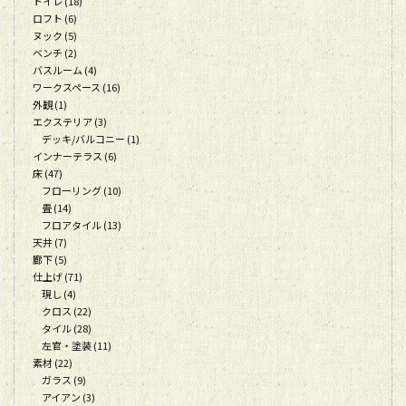
トイレ (18)
ロフト (6)
ヌック (5)
ベンチ (2)
バスルーム (4)
ワークスペース (16)
外観 (1)
エクステリア (3)
デッキ/バルコニー (1)
インナーテラス (6)
床 (47)
フローリング (10)
畳 (14)
フロアタイル (13)
天井 (7)
廊下 (5)
仕上げ (71)
現し (4)
クロス (22)
タイル (28)
左官・塗装 (11)
素材 (22)
ガラス (9)
アイアン (3)