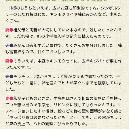
―H様のおうちといえば、広いお庭も印象的ですね。シンボルツ
リーのしだれ桜はじめ、キンモクセイや柿にみかんなど、木もた
くさん。
妻●
祖父母と両親が大切にしていた木なので、残したかったんで
す。しだれ桜は、姉の小学校入学の記念に植えたものです。
夫●
みかんは去年すごい豊作で、たくさんお裾分けしました。柿
も富有柿なので、甘くておいしいです。
妻●
そういえば、中庭のキンモクセイに、去年キジバトが巣を作
ったんですよ。
夫●
そうそう、2階からちょうど巣が見える位置だったので、子
どもたちと一緒に、卵を産んでヒナが巣立つまでを観察していま
した。
妻●
私が子どものときに、中庭をはさんで祖母の部屋に手を振っ
ていた想い出のある窓を、リビングに残してもらったんです。リ
ノベーションしたすぐ後は、絵などを飾る壁の面積が少なく感じ
「やっぱり窓は必要なかったかも」と…。でも、この窓がちょう
ど巣の真上で、ハトの観察にぴったりでした。