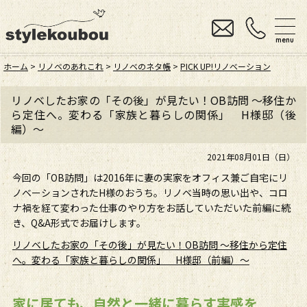
menu
ホーム
>
リノベのあれこれ
>
リノベのネタ帳
>
PICK UP!リノベーション
リノベしたお家の「その後」が見たい！OB訪問 ～移住か
ら定住へ。変わる「家族と暮らしの関係」 H様邸（後
編）～
2021年08月01日（日）
今回の「OB訪問」は2016年に妻の実家をオフィス兼ご自宅にリ
ノベーションされたH様のおうち。リノベ当時の思い出や、コロ
ナ禍を経て変わった仕事のやり方をお話していただいた前編に続
き、Q&A形式でお届けします。
リノベしたお家の「その後」が見たい！OB訪問 ～移住から定住
へ。変わる「家族と暮らしの関係」 H様邸（前編）〜
家に居ても、自然と一緒に暮らす実感を