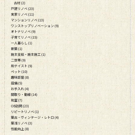
古材 (2)
戸建リノベ (23)
実家リノベ (11)
マンションリノベ (13)
ワンストップリノベーション (9)
オトナリノベ (9)
子育てリノベ (15)
一人暮らし (1)
新築 (1)
施主支給・施主施工 (1)
二世帯 (9)
和テイスト (9)
ペット (10)
趣味部屋 (8)
設備 (5)
お手入れ (4)
間取り・動線 (14)
和室 (7)
OB訪問 (23)
リピートリノベ (1)
築古・ヴィンテージ・レトロ (4)
築浅リノベ (3)
性能向上 (8)