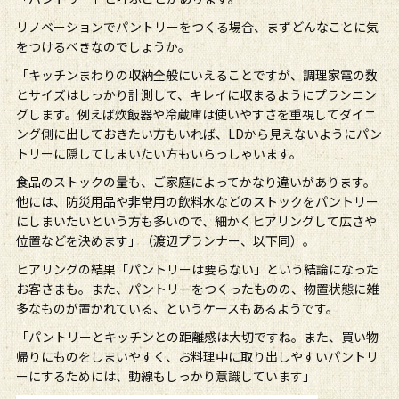
リノベーションでパントリーをつくる場合、まずどんなことに気
をつけるべきなのでしょうか。
「キッチンまわりの収納全般にいえることですが、調理家電の数
とサイズはしっかり計測して、キレイに収まるようにプランニン
グします。例えば炊飯器や冷蔵庫は使いやすさを重視してダイニ
ング側に出しておきたい方もいれば、LDから見えないようにパン
トリーに隠してしまいたい方もいらっしゃいます。
食品のストックの量も、ご家庭によってかなり違いがあります。
他には、防災用品や非常用の飲料水などのストックをパントリー
にしまいたいという方も多いので、細かくヒアリングして広さや
位置などを決めます」（渡辺プランナー、以下同）。
ヒアリングの結果「パントリーは要らない」という結論になった
お客さまも。また、パントリーをつくったものの、物置状態に雑
多なものが置かれている、というケースもあるようです。
「パントリーとキッチンとの距離感は大切ですね。また、買い物
帰りにものをしまいやすく、お料理中に取り出しやすいパントリ
ーにするためには、動線もしっかり意識しています」