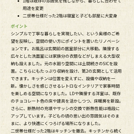
1階は既存の雰囲気を残しながら、暮らしに合わせて
用途を変更
二世帯仕様だった2階は寝室と子ども部屋に大変身
ポイント
シンプルで丁寧な暮らしを実現したい、という奥様のご希
望を反映し、空間の使い方にポイントを置いたリノベーシ
ョンです。お風呂は玄関前の居室部分に大移動。隣接する
広々とした洗面室には家族分の衣類などがしまえる大型収
納も設えました。元の水廻り空間には土間続きのSICを設
置。こちらにもたっぷり収納を設け、第2の玄関として活用
できます。キッチンは位置を変えずに、設備や収納を一
新。懐かしさを感じさせるレトロなインテリアで家事時間
を楽しめる空間になりました。LDや隣接する洋室は、既存
のチョコレート色の床や建具を活かしつつ、床暖房を新設。
さらに、断熱材の充填やサッシの交換で断熱性能は格段に
アップしています。子どもの頃の思い出の雰囲気はそのま
まに、より快適にくつろげる場所になりました。
二世帯仕様だった2階はキッチンを撤去。キッチンから続く