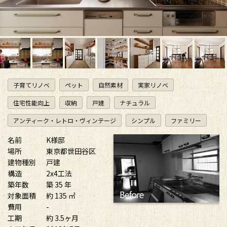
子育てリノベ
ペット
自然素材
実家リノベ
住宅性能向上
収納
戸建
ナチュラル
アンティーク・レトロ・ヴィンテージ
シンプル
ファミリー
名前
K様邸
場所
東京都世田谷区
建物種別
戸建
構造
2x4工法
築年数
築 35 年
対象面積
約 135 ㎡
費用
-
工期
約 3.5ヶ月