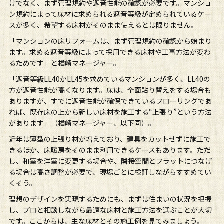
けでなく、まず管理規約や遮音性能の確認が必要です。マンショ
ン規約によって床材に求められる遮音等級が定められているケー
スが多く、希望する床材がそのまま使えるとは限りません。
「マンションの床リフォームは、まず管理規約の確認から始まり
ます。求める遮音等級によって採用できる床材や工事方法が変わ
るためです」と楢崎マネージャー。
「遮音等級LL40かLL45を求めているマンションが多く、LL40の
方が遮音性能が高くなります。床は、全面貼り替えをする場合も
ありますが、すでに遮音性能が確保できているフローリングであ
れば、既存床の上から新しい床材を施工する“上張り”という方法
があります」（楢崎マネージャー、以下同）。
近年は薄型の上張り材が増えており、建具をカットせずに施工で
きるほか、床暖房をそのまま利用できるケースもあります。ただ
し、和室を洋室に変更する場合や、隣接空間とフラットにつなげ
る場合は高さ調整が必要で、現場ごとに検証しながらすすめてい
くそう。
理想のデザインを実現するためにも、まずは住まいの状況を把握
し、プロと相談しながら最適な床材と施工方法を選ぶことが大切
です。ここからは、主な床材とその施工例を見てみましょう。