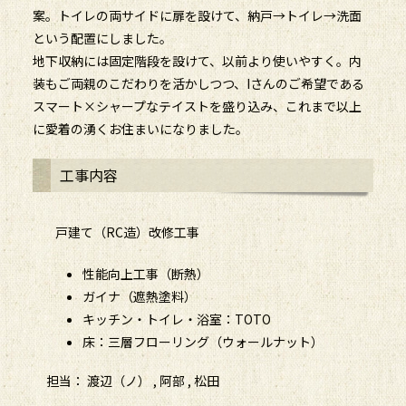
案。トイレの両サイドに扉を設けて、納戸→トイレ→洗面
という配置にしました。
地下収納には固定階段を設けて、以前より使いやすく。内
装もご両親のこだわりを活かしつつ、Iさんのご希望である
スマート×シャープなテイストを盛り込み、これまで以上
に愛着の湧くお住まいになりました。
工事内容
戸建て（RC造）改修工事
性能向上工事（断熱）
ガイナ（遮熱塗料）
キッチン・トイレ・浴室：TOTO
床：三層フローリング（ウォールナット）
担当： 渡辺（ノ） , 阿部 , 松田