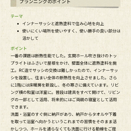
プランニングのポイント
テーマ
インナーサッシと遮熱塗料で住み心地を向上
使いにくい場所を使いやすく、使い勝手の良い部分は
活かして
ポイント
一番の課題は断熱性能でした。玄関ホール吹き抜けのトッ
プライトはふさいで屋根をかけ、壁面全体に遮熱塗料を施
工。RC造でサッシの交換は難しかったので、インナーサッ
シを設置し、住まい全体の断熱性を向上させました。さら
に1階には床暖房を新設し、冬の寒さに備えています。リビ
ング横の和室は洋室に。普段は建具をすべて開けて、リビン
グの一部として活用、将来的にはご両親の寝室として活用
できます。
洗面・浴室のすぐ側に納戸があり、納戸からタオルや下着
を取って浴室へ向かうというこれまでの習慣をそのまま活
かしつつ、ホールを通らなくても洗面に行ける動線をご提