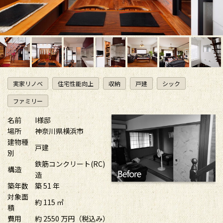
実家リノベ
住宅性能向上
収納
戸建
シック
ファミリー
名前
I様邸
場所
神奈川県横浜市
建物種
戸建
別
鉄筋コンクリート(RC)
構造
造
築年数
築 51 年
対象面
約 115 ㎡
積
費用
約 2550 万円（税込み）