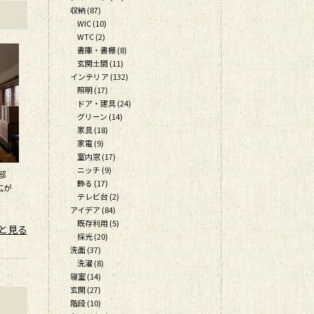
収納 (87)
WIC (10)
WTC (2)
書庫・書棚 (8)
玄関土間 (11)
インテリア (132)
照明 (17)
ドア・建具 (24)
グリーン (14)
家具 (18)
家電 (9)
室内窓 (17)
ニッチ (9)
様邸
飾る (17)
広が
テレビ台 (2)
アイデア (84)
既存利用 (5)
と見る
採光 (20)
洗面 (37)
洗濯 (8)
寝室 (14)
玄関 (27)
階段 (10)