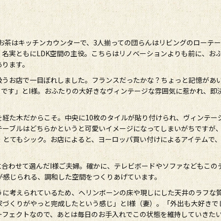
お茶はキッチンカウンターで、3人揃っての団らんはリビングのローテ
名実ともにLDK空間の主役。こちらはリノベーションよりも前に、お
あります。
扱うお店で一目ぼれしました。フランスだったかな？ちょっと記憶があ
うです」とI様。おふたりの大好きなヴィンテージな雰囲気に惹かれ、即
を経た木だからこそ。中央に10枚のタイルが貼り付けられ、ヴィンテー
テーブルはどちらかというと可愛いイメージになってしまいがちですが
、とてもシック。お店によると、ヨーロッパ買い付けによるアイテムで
に合わせて選んだI様ご夫婦。確かに、テレビボードやソファなどもこの
が感じられる、調和した空間をつくりあげています。
うに考えられているため、ヘリンボーンの床や現しにした天井のラフな
家づくりがやっと完成したという感じ」とI様（妻）。「外出も大好きで
ーフェクトなので、あとは毎日のお手入れでこの状態を維持していきた