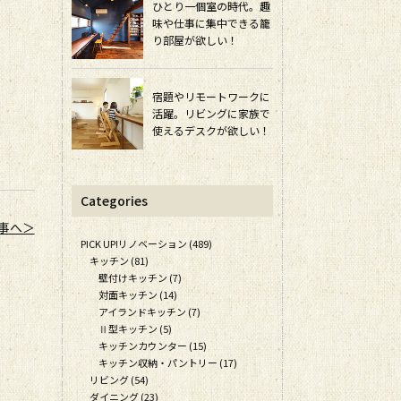
ひとり一個室の時代。趣
味や仕事に集中できる籠
り部屋が欲しい！
宿題やリモートワークに
活躍。リビングに家族で
使えるデスクが欲しい！
Categories
事へ＞
PICK UP!リノベーション (489)
キッチン (81)
壁付けキッチン (7)
対面キッチン (14)
アイランドキッチン (7)
Ⅱ型キッチン (5)
キッチンカウンター (15)
キッチン収納・パントリー (17)
リビング (54)
ダイニング (23)