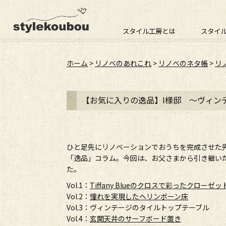
スタイル工房とは
スタイ
ホーム
>
リノベのあれこれ
>
リノベのネタ帳
>
リ
【お気に入りの逸品】I様邸 ～ヴィン
ひと足先にリノベーションでおうちを完成させた
「逸品」コラム。今回は、お父さまから引き継い
た。
Vol.1：
Tiffany Blueのクロスで彩ったクローゼッ
Vol.2：
憧れを実現したヘリンボーン床
Vol.3：ヴィンテージのタイルトップテーブル
Vol.4：
玄関天井のサーフボード置き