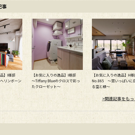
記事
逸品】I様邸
【お気に入りの逸品】I様邸
【お気に入りの逸品】H
ヘリンボーン
～Tiffany Blueのクロスで彩っ
No.865 ～窓いっぱいに
たクローゼット～
る空と緑～
>関連記事をもっ