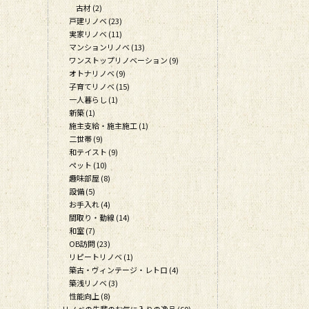
古材 (2)
戸建リノベ (23)
実家リノベ (11)
マンションリノベ (13)
ワンストップリノベーション (9)
オトナリノベ (9)
子育てリノベ (15)
一人暮らし (1)
新築 (1)
施主支給・施主施工 (1)
二世帯 (9)
和テイスト (9)
ペット (10)
趣味部屋 (8)
設備 (5)
お手入れ (4)
間取り・動線 (14)
和室 (7)
OB訪問 (23)
リピートリノベ (1)
築古・ヴィンテージ・レトロ (4)
築浅リノベ (3)
性能向上 (8)