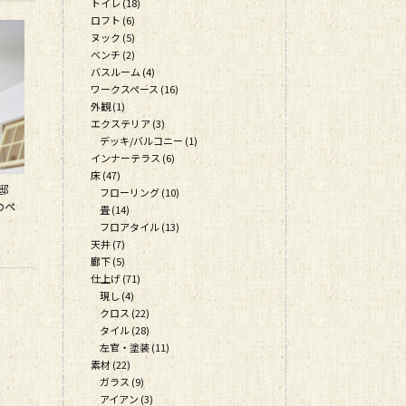
トイレ (18)
ロフト (6)
ヌック (5)
ベンチ (2)
バスルーム (4)
ワークスペース (16)
外観 (1)
エクステリア (3)
デッキ/バルコニー (1)
インナーテラス (6)
床 (47)
様邸
フローリング (10)
のペ
畳 (14)
フロアタイル (13)
天井 (7)
廊下 (5)
仕上げ (71)
現し (4)
クロス (22)
タイル (28)
左官・塗装 (11)
素材 (22)
ガラス (9)
アイアン (3)