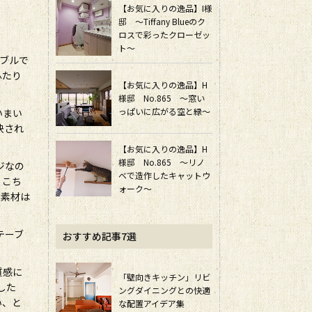
【お気に入りの逸品】I様
邸 ～Tiffany Blueのク
ロスで彩ったクローゼッ
ト～
ーブルで
ふたり
【お気に入りの逸品】H
様邸 No.865 ～窓い
っぱいに広がる空と緑～
いまい
決され
【お気に入りの逸品】H
様邸 No.865 ～リノ
ジなの
ベで造作したキャットウ
、こち
ォーク～
、素材は
テーブ
おすすめ記事7選
質感に
「壁向きキッチン」リビ
した
ングダイニングとの快適
い、と
な配置アイデア集