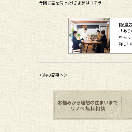
今回お話を伺ったIさま邸は
コチラ
[記事
「あり
をモッ
詳しい
＜前の記事へ＞