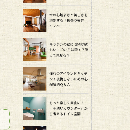
木の心地よさと美しさを
堪能する「板張り天井」
リノベ
キッチンの壁に収納が欲
しい！LDからは隠す？飾
って見せる？
憧れのアイランドキッチ
ン！後悔しないための心
配解消Ｑ＆Ａ
もっと楽しく自由に！
「手洗いカウンター」か
ら考えるトイレ空間