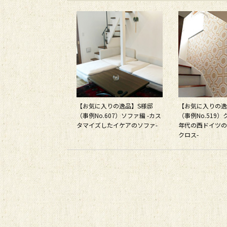
【お気に入りの逸品】S様邸
【お気に入りの逸
（事例No.607）ソファ編 -カス
（事例No.519）ク
タマイズしたイケアのソファ-
年代の西ドイツの
クロス-