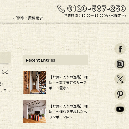
営業時間：10:00〜18:00(火･水曜定休)
ご相談・資料請求
Recent Entries
日（火）
【お気に入りの逸品】I様
邸 ～玄関天井のサーフ
だく
ボード置き～
しまし
【お気に入りの逸品】I様
邸 ～憧れを実現したヘ
リンボーン床～