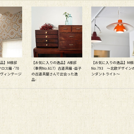
品】M様邸
【お気に入りの逸品】A様邸
【お気に入りの逸品】M
ロス編 -‘70
（事例No.617）古道具編 -益子
No.793 ～北欧デザイン
ヴィンテージ
の古道具屋さんで出会った逸
ンダントライト～
品-