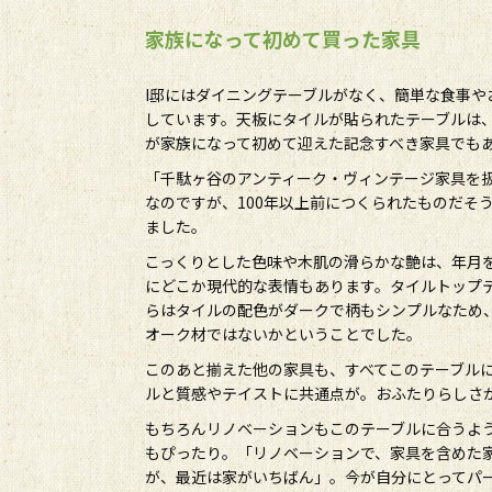
家族になって初めて買った家具
I邸にはダイニングテーブルがなく、簡単な食事や
しています。天板にタイルが貼られたテーブルは、
が家族になって初めて迎えた記念すべき家具でも
「千駄ヶ谷のアンティーク・ヴィンテージ家具を
なのですが、100年以上前につくられたものだそ
ました。
こっくりとした色味や木肌の滑らかな艶は、年月
にどこか現代的な表情もあります。タイルトップ
らはタイルの配色がダークで柄もシンプルなため
オーク材ではないかということでした。
このあと揃えた他の家具も、すべてこのテーブル
ルと質感やテイストに共通点が。おふたりらしさ
もちろんリノベーションもこのテーブルに合うよ
もぴったり。「リノベーションで、家具を含めた
が、最近は家がいちばん」。今が自分にとってパ