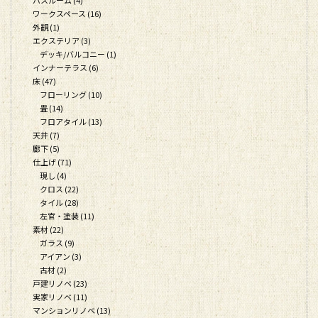
ワークスペース (16)
外観 (1)
エクステリア (3)
デッキ/バルコニー (1)
インナーテラス (6)
床 (47)
フローリング (10)
畳 (14)
フロアタイル (13)
天井 (7)
廊下 (5)
仕上げ (71)
現し (4)
クロス (22)
タイル (28)
左官・塗装 (11)
素材 (22)
ガラス (9)
アイアン (3)
古材 (2)
戸建リノベ (23)
実家リノベ (11)
マンションリノベ (13)