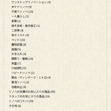
ワンストップリノベーション (9)
オトナリノベ (9)
子育てリノベ (15)
一人暮らし (1)
新築 (1)
施主支給・施主施工 (1)
二世帯 (9)
和テイスト (9)
ペット (10)
趣味部屋 (8)
設備 (5)
お手入れ (4)
間取り・動線 (14)
和室 (7)
OB訪問 (23)
リピートリノベ (1)
築古・ヴィンテージ・レトロ (4)
築浅リノベ (3)
性能向上 (8)
リノベの先輩のお気に入りの逸品 (60)
スタッフのお気に入りの逸品 (16)
リノベのコトバ (39)
その他 (6)