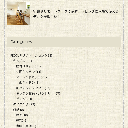
宿題やリモートワークに活躍。リビングに家族で使える
デスクが欲しい！
Categories
PICK UP!リノベーション (489)
キッチン (81)
壁付けキッチン (7)
対面キッチン (14)
アイランドキッチン (7)
Ⅱ型キッチン (5)
キッチンカウンター (15)
キッチン収納・パントリー (17)
リビング (54)
ダイニング (23)
収納 (87)
WIC (10)
WTC (2)
書庫・書棚 (8)