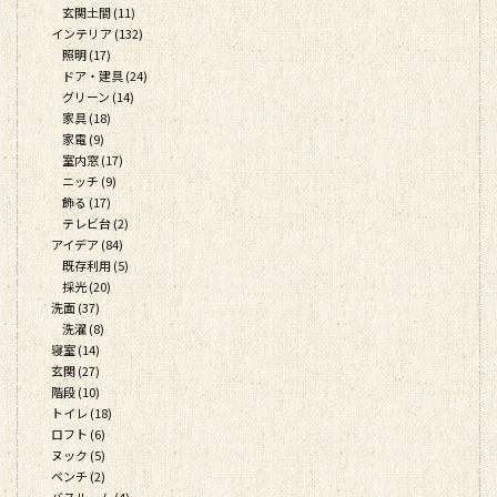
玄関土間 (11)
インテリア (132)
照明 (17)
ドア・建具 (24)
グリーン (14)
家具 (18)
家電 (9)
室内窓 (17)
ニッチ (9)
飾る (17)
テレビ台 (2)
アイデア (84)
既存利用 (5)
採光 (20)
洗面 (37)
洗濯 (8)
寝室 (14)
玄関 (27)
階段 (10)
トイレ (18)
ロフト (6)
ヌック (5)
ベンチ (2)
バスルーム (4)