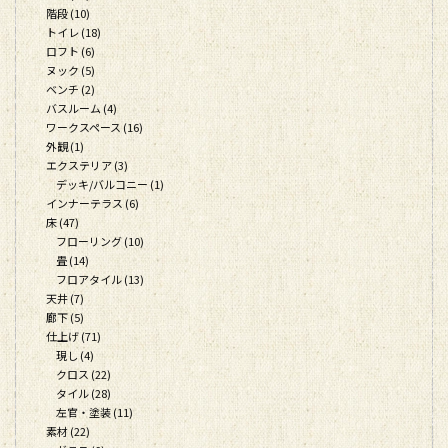
階段 (10)
トイレ (18)
ロフト (6)
ヌック (5)
ベンチ (2)
バスルーム (4)
ワークスペース (16)
外観 (1)
エクステリア (3)
デッキ/バルコニー (1)
インナーテラス (6)
床 (47)
フローリング (10)
畳 (14)
フロアタイル (13)
天井 (7)
廊下 (5)
仕上げ (71)
現し (4)
クロス (22)
タイル (28)
左官・塗装 (11)
素材 (22)