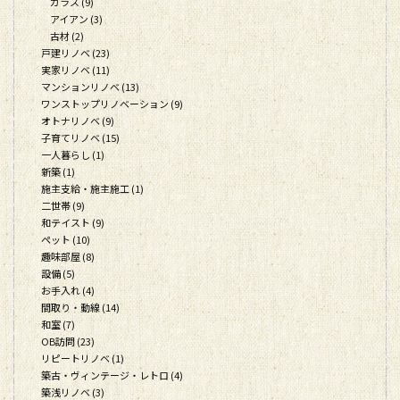
ガラス (9)
アイアン (3)
古材 (2)
戸建リノベ (23)
実家リノベ (11)
マンションリノベ (13)
ワンストップリノベーション (9)
オトナリノベ (9)
子育てリノベ (15)
一人暮らし (1)
新築 (1)
施主支給・施主施工 (1)
二世帯 (9)
和テイスト (9)
ペット (10)
趣味部屋 (8)
設備 (5)
お手入れ (4)
間取り・動線 (14)
和室 (7)
OB訪問 (23)
リピートリノベ (1)
築古・ヴィンテージ・レトロ (4)
築浅リノベ (3)