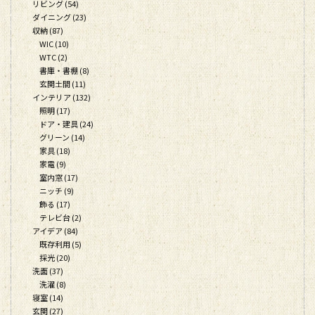
リビング (54)
ダイニング (23)
収納 (87)
WIC (10)
WTC (2)
書庫・書棚 (8)
玄関土間 (11)
インテリア (132)
照明 (17)
ドア・建具 (24)
グリーン (14)
家具 (18)
家電 (9)
室内窓 (17)
ニッチ (9)
飾る (17)
テレビ台 (2)
アイデア (84)
既存利用 (5)
採光 (20)
洗面 (37)
洗濯 (8)
寝室 (14)
玄関 (27)