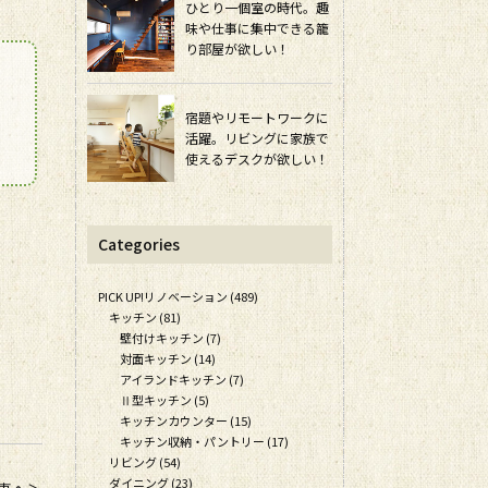
ひとり一個室の時代。趣
味や仕事に集中できる籠
り部屋が欲しい！
宿題やリモートワークに
活躍。リビングに家族で
使えるデスクが欲しい！
Categories
PICK UP!リノベーション (489)
キッチン (81)
壁付けキッチン (7)
対面キッチン (14)
アイランドキッチン (7)
Ⅱ型キッチン (5)
キッチンカウンター (15)
キッチン収納・パントリー (17)
リビング (54)
ダイニング (23)