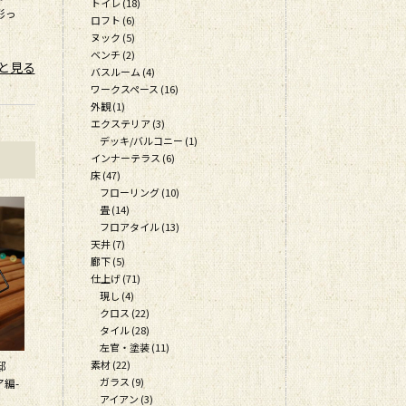
トイレ (18)
で彩っ
ロフト (6)
ヌック (5)
ベンチ (2)
と見る
バスルーム (4)
ワークスペース (16)
外観 (1)
エクステリア (3)
デッキ/バルコニー (1)
インナーテラス (6)
床 (47)
フローリング (10)
畳 (14)
フロアタイル (13)
天井 (7)
廊下 (5)
仕上げ (71)
現し (4)
クロス (22)
タイル (28)
左官・塗装 (11)
素材 (22)
邸
ガラス (9)
ア編-
アイアン (3)