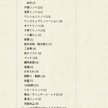
古材 (2)
戸建リノベ (23)
実家リノベ (11)
マンションリノベ (13)
ワンストップリノベーション (9)
オトナリノベ (9)
子育てリノベ (15)
一人暮らし (1)
新築 (1)
施主支給・施主施工 (1)
二世帯 (9)
和テイスト (9)
ペット (10)
趣味部屋 (8)
設備 (5)
お手入れ (4)
間取り・動線 (14)
和室 (7)
OB訪問 (23)
リピートリノベ (1)
築古・ヴィンテージ・レトロ (4)
築浅リノベ (3)
性能向上 (8)