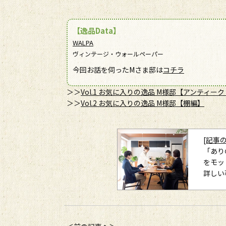
【逸品Data】
WALPA
ヴィンテージ・ウォールペーパー
今回お話を伺ったMさま邸は
コチラ
＞＞
Vol.1 お気に入りの逸品 M様邸【アンティー
＞＞
Vol.2 お気に入りの逸品 M様邸【棚編】
[記事
「あり
をモッ
詳しい