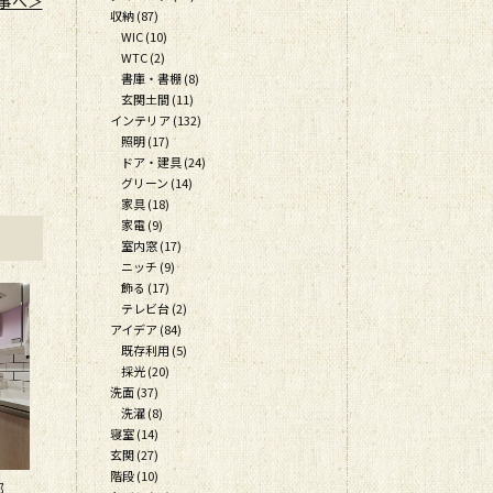
事へ＞
収納 (87)
WIC (10)
WTC (2)
書庫・書棚 (8)
玄関土間 (11)
インテリア (132)
照明 (17)
ドア・建具 (24)
グリーン (14)
家具 (18)
家電 (9)
室内窓 (17)
ニッチ (9)
飾る (17)
テレビ台 (2)
アイデア (84)
既存利用 (5)
採光 (20)
洗面 (37)
洗濯 (8)
寝室 (14)
玄関 (27)
階段 (10)
様邸