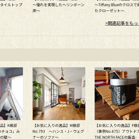
タイルトップ
～憧れを実現したヘリンボーン
～Tiffany Blueのクロス
床～
たクローゼット～
>関連記事をもっ
逸品】K様邸
【お気に入りの逸品】M様邸
【お気に入りの逸品】F様
あのチョコ」み
No.793 ～ハンス・J・ウェグ
（事例No.675）アウトド
の壁～
ナーのソファ～
THE NORTH FACEの飯盒-