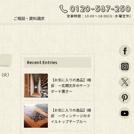
営業時間：10:00〜18:00(火･水曜定休)
ご相談・資料請求
Recent Entries
日（火）
【お気に入りの逸品】I様
邸 ～玄関天井のサーフ
ボード置き～
【お気に入りの逸品】I様
邸 ～ヴィンテージのタ
イルトップテーブル～