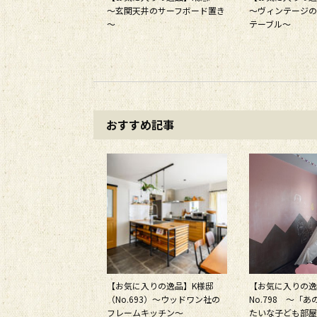
～玄関天井のサーフボード置き
～ヴィンテージの
～
テーブル～
おすすめ記事
【お気に入りの逸品】K様邸
【お気に入りの
（No.693）～ウッドワン社の
No.798 ～「
フレームキッチン～
たいな子ども部屋