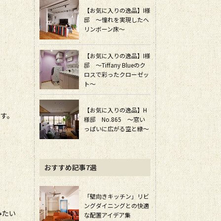
【お気に入りの逸品】I様
邸 ～憧れを実現したヘ
リンボーン床～
【お気に入りの逸品】I様
邸 ～Tiffany Blueのク
ロスで彩ったクローゼッ
ト～
【お気に入りの逸品】H
です。
様邸 No.865 ～窓い
っぱいに広がる空と緑～
おすすめ記事7選
「壁向きキッチン」リビ
ングダイニングとの快適
みたい
な配置アイデア集