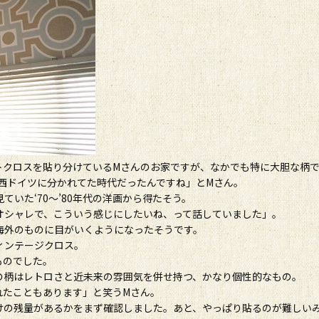
トクロスを貼り分けているMさんのお家ですが、なかでも特に大胆な柄
東西ドイツに分かれてた時代だったんですね」とMさん。
いた‘70～’80年代の洋画から得たそう。
オシャレで、こういう感じにしたいね、って話していました」。
海外のものに目がいくようになったそうです。
ィンテージクロス。
ものでした。
の柄はレトロさと近未来の雰囲気を併せ持つ、かなり個性的なもの。
れたこともあります」と笑うMさん。
けの残量があるかをまず確認しました。あと、やっぱり貼るのが難しい