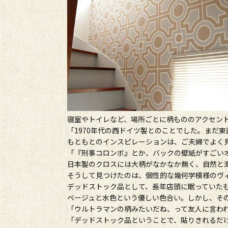
寝室やトイレなど、場所ごとに柄もののアクセン
「1970年代の西ドイツ製とのことでした。まだ
もともとのインスピレーションは、ご夫婦でよく見て
「『刑事コロンボ』とか、バックの壁紙がすごい
日本製のクロスには大柄がなかなか無く、自然と
そうして見つけたのは、個性的な幾何学模様のヴ
デッドストック品として、長年店頭に眠っていた
ベージュと水色という優しい色合い。しかし、そ
「ウルトラマンの柄みたいだね、って友人に言わ
「デッドストック品ということで、貼りきれるだ