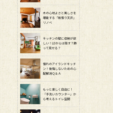
木の心地よさと美しさを
堪能する「板張り天井」
リノベ
キッチンの壁に収納が欲
しい！LDからは隠す？飾
って見せる？
憧れのアイランドキッチ
ン！後悔しないための心
配解消Ｑ＆Ａ
もっと楽しく自由に！
「手洗いカウンター」か
ら考えるトイレ空間