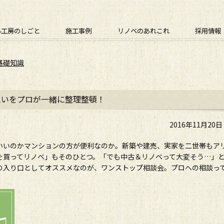
ル工房のしごと
施工事例
リノベのあれこれ
採用情報
基礎知識
思いをプロが一緒に整理整頓！
2016年11月20
いいのかマンションの方が便利なのか。新築や建売、実家を二世帯もア
を買ってリノベ」もそのひとつ。「でも中古＆リノベって大変そう…」
の入り口としてオススメなのが、ワンストップ相談会。プロへの相談っ