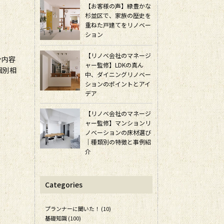
【お客様の声】緑豊かな
杉並区で、家族の歴史を
重ねた戸建てをリノベー
ション
【リノベ会社のマネージ
ン内容
ャー監修】LDKの真ん
個別相
中、ダイニングリノベー
ションのポイントとアイ
デア
【リノベ会社のマネージ
ャー監修】マンションリ
ノベーションの床材選び
｜種類別の特徴と事例紹
介
Categories
プランナーに聞いた！ (10)
基礎知識 (100)