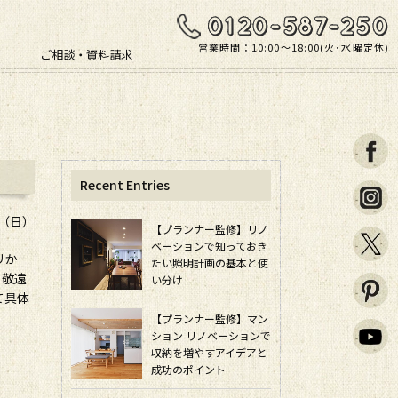
営業時間：10:00〜18:00(火･水曜定休)
ご相談・資料請求
Recent Entries
日（日）
【プランナー監修】リノ
ベーションで知っておき
リか
たい照明計画の基本と使
と敬遠
い分け
て具体
【プランナー監修】マン
ション リノベーションで
収納を増やすアイデアと
成功のポイント