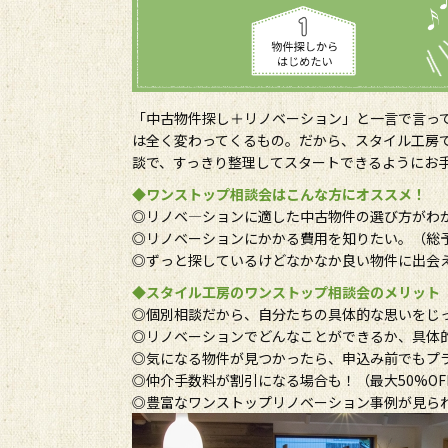
「中古物件探し＋リノベーション」と一言で言っ
は全く変わってくるもの。だから、スタイル工房
談で、すっきり整理してスタートできるようにお
◆ワンストップ相談会はこんな方にオススメ！
◎リノベ―ションに適した中古物件の選び方がわ
◎リノベーションにかかる費用を知りたい。（総予
◎ずっと探しているけどなかなか良い物件に出会
◆スタイル工房のワンストップ相談会のメリット
◎個別相談だから、自分たちの具体的な思いをじ
◎リノベーションでどんなことができるか、具体
◎気になる物件が見つかったら、申込み前でもプ
◎仲介手数料が割引になる場合も！（最大50%OF
◎豊富なワンストップリノベーション事例が見ら