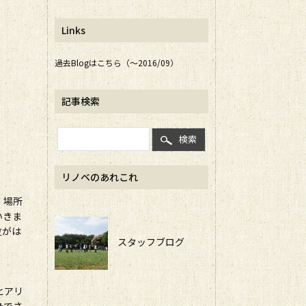
Links
過去Blogはこちら（～2016/09）
記事検索
検索
リノベのあれこれ
。場所
いきま
位がは
スタッフブログ
ヒアリ
身でさ