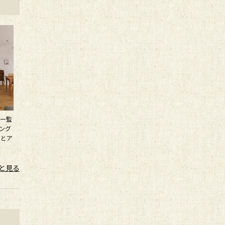
ャー監
ニング
トとア
と見る