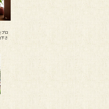
をプロ
約下さ