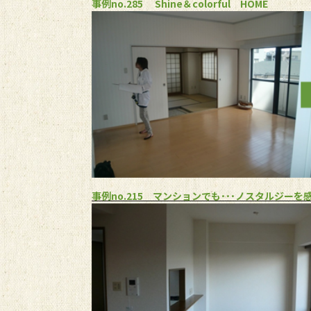
事例no.285 Shine＆colorful HOME​
事例no.215 マンションでも･･･ノスタルジー