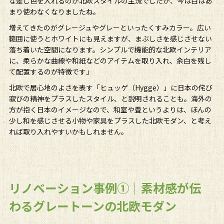
な差し色を入れるのが北欧スタイルの主流でしたが、今は白はあ
まり使わなくなりましたね。
増えてきたのがグレージュやグレーといったくすみカラー。広い
範囲に使うとホワイトにも見えますが、まぶしさを感じさせない
落ち着いた空間になります。シンプルで機能的な北欧インテリア
に、柔らかな曲線や和紙などのアイテムを取り入れ、余白を残し
て配置するのが特徴です」
北欧で居心地のよさを表す「ヒュッゲ（Hygge）」に日本の侘び
寂びの精神をプラスしたスタイル、と説明されることも。海外の
方が抱く日本のイメージなので、和室や畳というよりは、ほんの
少し和を感じさせる小物や家具をプラスした北欧モダン、と考え
れば取り入れやすいかもしれません。
リノベーション事例①｜素材感が伝
わるグレートーンの北欧モダン