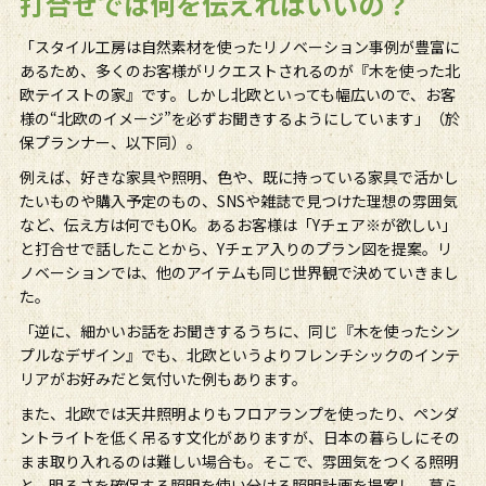
打合せでは何を伝えればいいの？
「スタイル工房は自然素材を使ったリノベーション事例が豊富に
あるため、多くのお客様がリクエストされるのが『木を使った北
欧テイストの家』です。しかし北欧といっても幅広いので、お客
様の“北欧のイメージ”を必ずお聞きするようにしています」（於
保プランナー、以下同）。
例えば、好きな家具や照明、色や、既に持っている家具で活かし
たいものや購入予定のもの、SNSや雑誌で見つけた理想の雰囲気
など、伝え方は何でもOK。あるお客様は「Yチェア※が欲しい」
と打合せで話したことから、Yチェア入りのプラン図を提案。リ
ノベーションでは、他のアイテムも同じ世界観で決めていきまし
た。
「逆に、細かいお話をお聞きするうちに、同じ『木を使ったシン
プルなデザイン』でも、北欧というよりフレンチシックのインテ
リアがお好みだと気付いた例もあります。
また、北欧では天井照明よりもフロアランプを使ったり、ペンダ
ントライトを低く吊るす文化がありますが、日本の暮らしにその
まま取り入れるのは難しい場合も。そこで、雰囲気をつくる照明
と、明るさを確保する照明を使い分ける照明計画を提案し、暮ら