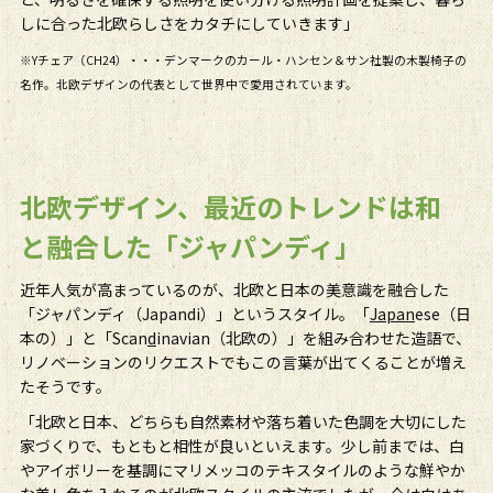
しに合った北欧らしさをカタチにしていきます」
※Yチェア（CH24）・・・デンマークのカール・ハンセン＆サン社製の木製椅子の
名作。北欧デザインの代表として世界中で愛用されています。
北欧デザイン、最近のトレンドは和
と融合した「ジャパンディ」
近年人気が高まっているのが、北欧と日本の美意識を融合した
「ジャパンディ（Japandi）」というスタイル。「
Japan
ese（日
本の）」と「Scan
d
inavian（北欧の）」を組み合わせた造語で、
リノベーションのリクエストでもこの言葉が出てくることが増え
たそうです。
「北欧と日本、どちらも自然素材や落ち着いた色調を大切にした
家づくりで、もともと相性が良いといえます。少し前までは、白
やアイボリーを基調にマリメッコのテキスタイルのような鮮やか