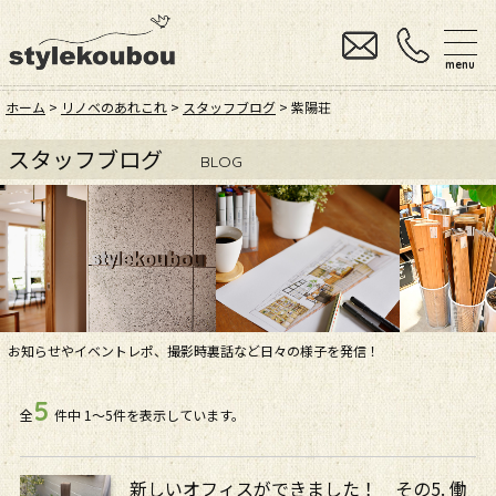
menu
ホーム
>
リノベのあれこれ
>
スタッフブログ
> 紫陽荘
スタッフブログ
BLOG
お知らせやイベントレポ、撮影時裏話など日々の様子を発信！
5
全
件中
1〜5件を表示しています。
新しいオフィスができました！ その5. 働