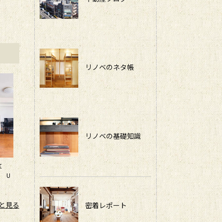
リノベのネタ帳
リノベの基礎知識
東区
 U
と見る
密着レポート