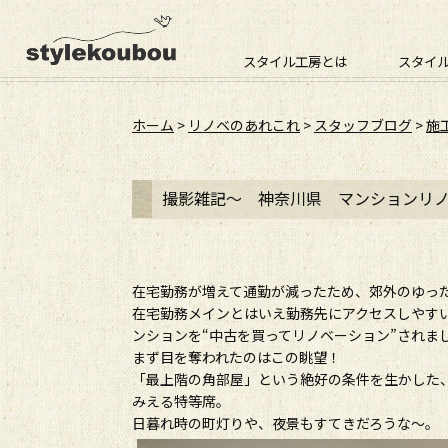
スタイル工房とは
スタイ
ホーム
>
リノベのあれこれ
>
スタッフブログ
>
施
撮影雑記～ 神奈川県 マンションリノベ
在宅勤務が増えて通勤が減ったため、郊外のゆっ
在宅勤務メインとはいえ勤務先にアクセスしやす
ンションを“中古を買ってリノベーション”されま
まず目を奪われたのはこの眺望！
「最上階の角部屋」という絶好の条件を生かした
みえる特等席。
日暮れ時の町灯りや、夜景もすてきだろうな～。