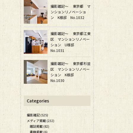
撮影雑記～ 東京都 マ
ンションリノベーショ
ン K様邸 No.1032
撮影雑記～ 東京都江東
区 マンションリノベー
ション U様邸
No.1031
撮影雑記～ 東京都杉並
区 マンションリノベー
ション K様邸
No.1030
Categories
撮影雑記 (525)
メディア掲載 (232)
雑誌掲載 (82)
書籍掲載 (6)