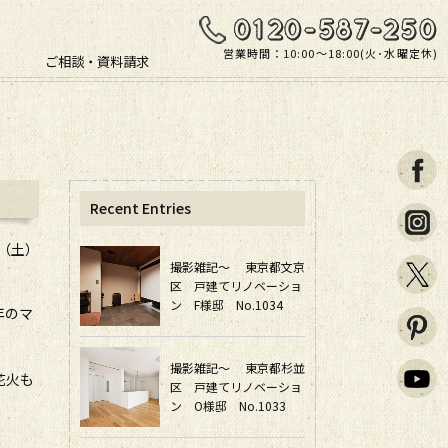
営業時間：10:00〜18:00(火･水曜定休)
ご相談・資料請求
Recent Entries
日（土）
撮影雑記～ 東京都文京
区 戸建てリノベーショ
ン F様邸 No.1034
年のマ
撮影雑記～ 東京都杉並
花火も
区 戸建てリノベーショ
ン O様邸 No.1033