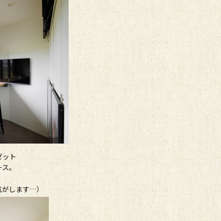
ゼット
ース。
気がします…）