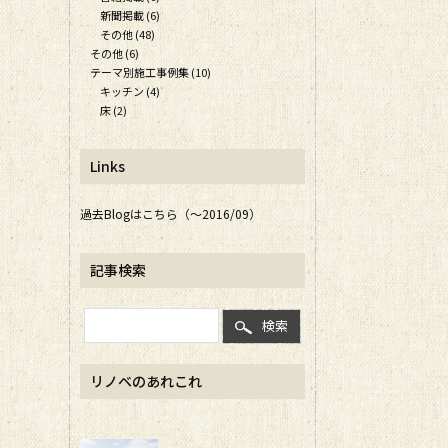
新聞掲載 (6)
その他 (48)
その他 (6)
テーマ別施工事例集 (10)
キッチン (4)
床 (2)
Links
過去Blogはこちら（～2016/09）
記事検索
検索
リノベのあれこれ