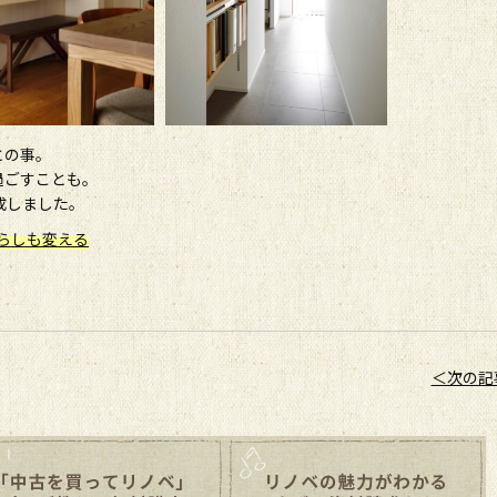
との事。
過ごすことも。
成しました。
暮らしも変える
＜次の記