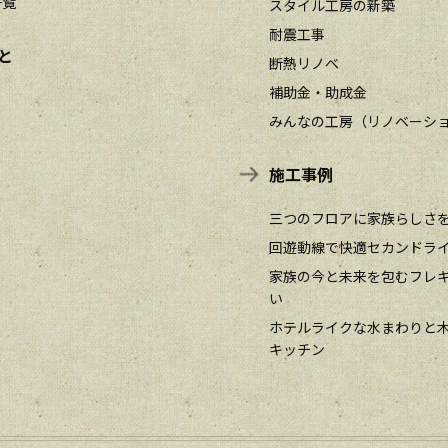
一覧
スタイル工房の新築
耐震工事
と
断熱リノベ
補助金・助成金
みんなの工房（リノベーシ
施工事例
三つのフロアに家族らしさ
回遊動線で快適セカンドラ
家族の今と未来を包むフレ
い
ホテルライクな水まわりと
キッチン