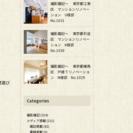
撮影雑記～ 東京都江東
区 マンションリノベー
ション U様邸
No.1031
撮影雑記～ 東京都杉並
区 マンションリノベー
ション K様邸
No.1030
撮影雑記～ 東京都練馬
区 戸建てリノベーショ
ン M様邸 No.1029
材選び
Categories
撮影雑記 (524)
メディア掲載 (232)
雑誌掲載 (82)
書籍掲載 (6)