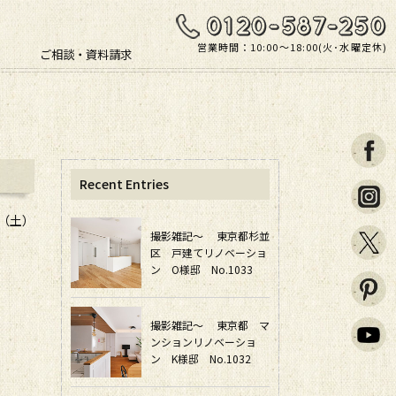
営業時間：10:00〜18:00(火･水曜定休)
ご相談・資料請求
Recent Entries
日（土）
撮影雑記～ 東京都杉並
区 戸建てリノベーショ
ン O様邸 No.1033
撮影雑記～ 東京都 マ
ンションリノベーショ
ン K様邸 No.1032