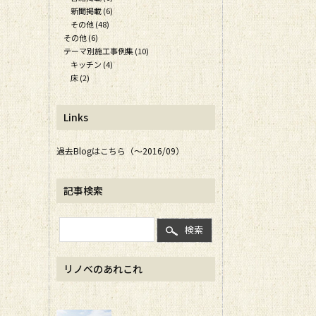
新聞掲載 (6)
その他 (48)
その他 (6)
テーマ別施工事例集 (10)
キッチン (4)
床 (2)
Links
過去Blogはこちら（～2016/09）
記事検索
検索
リノベのあれこれ