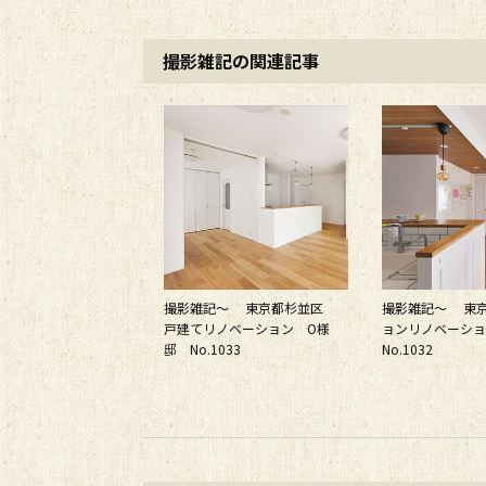
撮影雑記の関連記事
撮影雑記～ 東京都杉並区
撮影雑記～ 東
戸建てリノベーション O様
ョンリノベーシ
邸 No.1033
No.1032