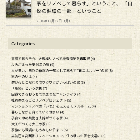
家をリノベして暮らす」ということ、 「自
然の循環の一部」ということ
2016年12月12日（月）
Categories
実家で暮らそう。大規模リノベで検査済証を再取得 (4)
よみがえった築49年の家 (9)
人が集い、自然の循環の一部として暮らす “創エネルギー”の家 (8)
家の中のいえ (4)
遊び心とこだわりでワクワクがいっぱいの家 (3)
「新築」という選択 (7)
回遊できるおうちで気ままなニャンライフ (4)
社員寮まるごとリノベプロジェクト (5)
マンションリノベの『いま』を伝える モデルルーム (4)
暮らしながら育てていく住まい (4)
子育て中の共働き夫婦がつくる家 (4)
大工がつくる大工の家 (6)
家族にも環境にもうれしい住まい (5)
高気密＆高断熱リノベーションで、住み継いだ家を快適に (5)