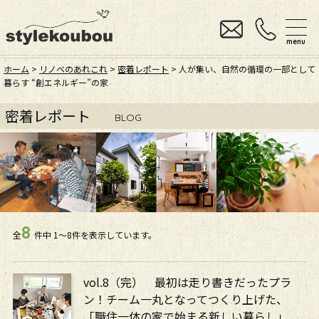
menu
ホーム
>
リノベのあれこれ
>
密着レポート
> 人が集い、自然の循環の一部として
暮らす “創エネルギー”の家
密着レポート
BLOG
8
全
件中
1〜8件を表示しています。
vol.8（完） 最初は走り書きだったプラ
ン！チーム一丸となってつくり上げた、
「職住一体の家で始まる新しい暮らし」